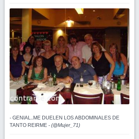
- GENIAL..ME DUELEN LOS ABDOMINALES DE
TANTO REIRME -
(
@Mujer_71
)