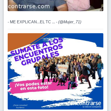
- ME EXPLICAN...EL TC ... -
(
@Mujer_71
)