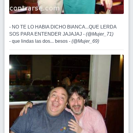
- NO TE LO HABIA DICHO BIANCA...QUE LERDA
SOS PARA ENTENDER JAJAJAJ -
(
@Mujer_71
)
- que lindas las dos... besos -
(
@Mujer_69
)