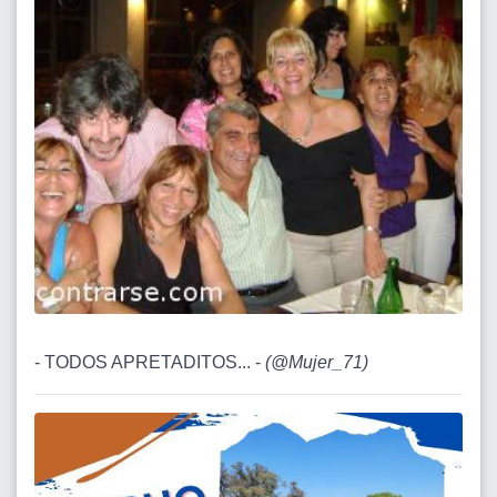
- TODOS APRETADITOS... -
(
@Mujer_71
)