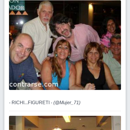
- RICHI...FIGURETI -
(
@Mujer_71
)