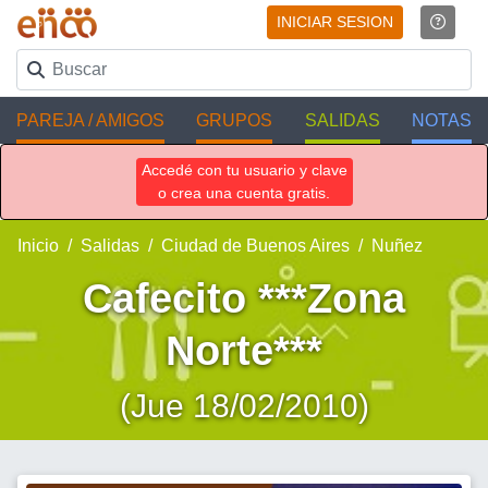
INICIAR SESION
PAREJA / AMIGOS
GRUPOS
SALIDAS
NOTAS
Accedé con tu usuario y clave
o crea una cuenta gratis.
Inicio
Salidas
Ciudad de Buenos Aires
Nuñez
Cafecito ***Zona
Norte***
(Jue 18/02/2010)