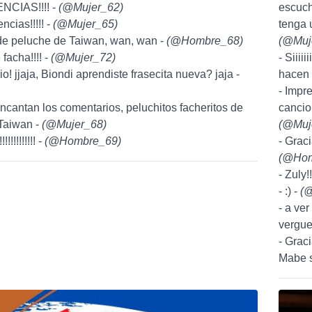
NCIAS!!!! -
(
@Mujer_62
)
escuch
tencias!!!!! -
(
@Mujer_65
)
tenga u
 de peluche de Taiwan, wan, wan -
(
@Hombre_68
)
(
@Muj
facha!!!! -
(
@Mujer_72
)
- Siiii
lio! jjaja, Biondi aprendiste frasecita nueva? jaja -
hacen 
- Impre
encantan los comentarios, peluchitos facheritos de
cancio
Taiwan -
(
@Mujer_68
)
(
@Muj
!!!!!!!!!!!! -
(
@Hombre_69
)
- Grac
(
@Hom
- Zuly!
- :) -
(
@
- a ver
vergue
- Grac
Mabe sn