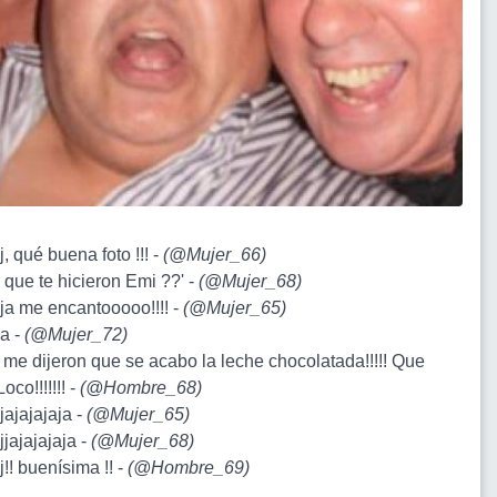
aj, qué buena foto !!! -
(
@Mujer_66
)
a que te hicieron Emi ??' -
(
@Mujer_68
)
aja me encantooooo!!!! -
(
@Mujer_65
)
aa -
(
@Mujer_72
)
o me dijeron que se acabo la leche chocolatada!!!!! Que
oco!!!!!!! -
(
@Hombre_68
)
ajajajajaja -
(
@Mujer_65
)
ajjajajajaja -
(
@Mujer_68
)
aj!! buenísima !! -
(
@Hombre_69
)