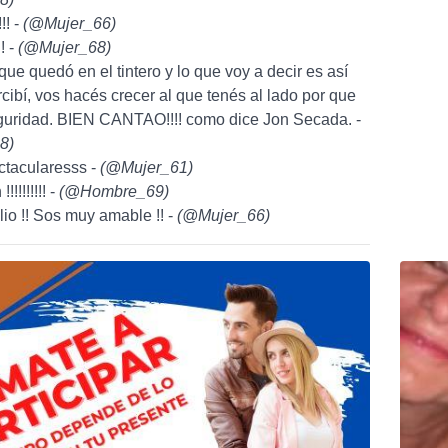
!! -
(
@Mujer_66
)
! -
(
@Mujer_68
)
 que quedó en el tintero y lo que voy a decir es así
rcibí, vos hacés crecer al que tenés al lado por que
eguridad. BIEN CANTAO!!!! como dice Jon Secada. -
8
)
ctacularesss -
(
@Mujer_61
)
!!!!!!!!! -
(
@Hombre_69
)
lio !! Sos muy amable !! -
(
@Mujer_66
)