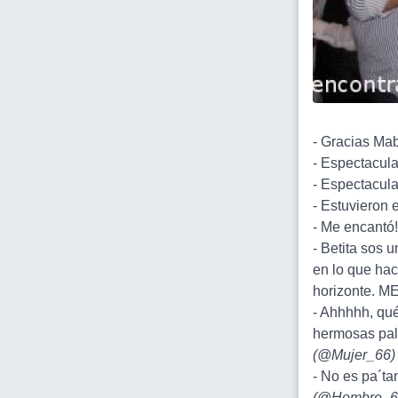
- Gracias Mab
- Espectacula
- Espectacular
- Estuvieron e
- Me encantó!
- Betita sos
en lo que hacé
horizonte. M
- Ahhhhh, q
hermosas pala
(
@Mujer_66
)
- No es pa´ta
(
@Hombre_6