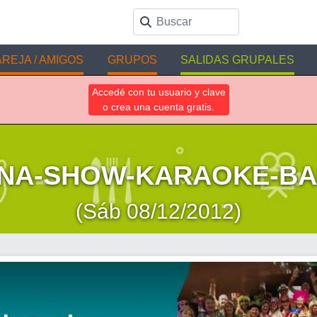
REJA / AMIGOS
GRUPOS
SALIDAS GRUPALES
Accedé con tu usuario y clave
o crea una cuenta gratis.
NA-SHOW-KARAOKE-BA
(Sáb 08/12/2012)