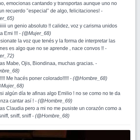
o, emocionas cantando y transportas aunque uno no
n recuerdo "especial" de algo, felicitaciones! -
er_65
)
iiiiiiii un genio absoluto !! calidez, voz y carisma unidos
a Emi !!! -
(
@Mujer_68
)
sionate la voz que tenés y la forma de interpretar las
nes es algo que no se aprende , nace convos !! -
er_72
)
ias Mabe, Ojis, Biondinaa, muchas gracias. -
bre_68
)
!!!!! Me hacés poner colorado!!!!! -
(
@Hombre_68
)
Mujer_68
)
 si algún día te afinas algo Emilio ! no se como no te da
nza cantar así ! -
(
@Hombre_69
)
ias Claudia pero a mi no me pusiste un corazón como a
iff, sniff, sniff -
(
@Hombre_68
)