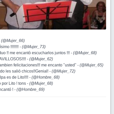
-
(
@Mujer_66
)
simo !!!!!!!! -
(
@Mujer_73
)
duo !! me encantò escucharlos juntos !!! -
(
@Mujer_68
)
AVILLOSOS!!!! -
(
@Mujer_62
)
tambien felicitaciones!!! me encanto "usted" -
(
@Mujer_65
)
ndo les salió chicos!!Genial! -
(
@Mujer_72
)
lpa es de Lito!!!! -
(
@Hombre_68
)
 por Lito ! tons -
(
@Mujer_68
)
ncantó ! -
(
@Hombre_69
)