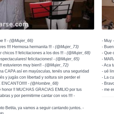
e !! -
(
@Mujer_66
)
- Muy 
res !!!! Hermosa hermanita !!! -
(
@Mujer_73
)
- Buení
 chicos !! felicitaciones a los dos !!! -
(
@Mujer_68
)
- Que 
spectaculares! felicitaciones! -
(
@Mujer_65
)
- MAR
!! estuvieron muy bien!! -
(
@Mujer_72
)
- Aca 
 una CAPA así en mayúsculas, tenés una seguridad
- ué li
s y jugás con libertad y soltura sin perder el
- La cu
E ENCANTO!!!!! -
(
@Hombre_68
)
- Bravo
ué honor !! MUCHAS GRACIAS EMILIO por tus
- me e
bras y por permitirme cantar con vos !!!! -
nto Betita, ya vamos a seguir cantando juntos. -
8
)