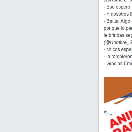
- Eso espero !
- Y nosotros !!
- Betita: Algo
por que lo pe
le brindas s
(
@Hombre_6
- chicos espe
- la rompieron !
- Gracias Emi