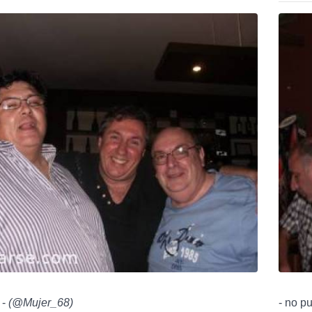
 -
(
@Mujer_68
)
- no p