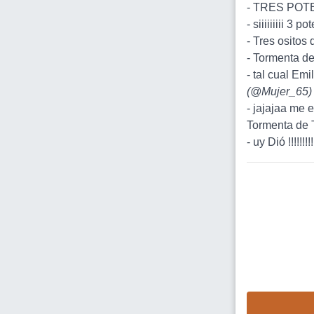
- TRES POTE
- siiiiiiiii 3 po
- Tres ositos
- Tormenta de 
- tal cual Emi
(
@Mujer_65
)
- jajajaa me 
Tormenta de 
- uy Dió !!!!!!!!!!