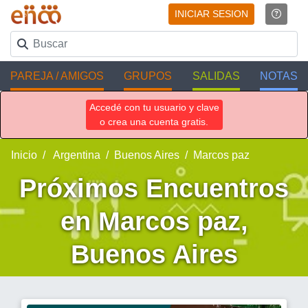
INICIAR SESION
PAREJA / AMIGOS
GRUPOS
SALIDAS
NOTAS
Accedé con tu usuario y clave
o crea una cuenta gratis.
Inicio
Argentina
Buenos Aires
Marcos paz
Próximos Encuentros
en Marcos paz,
Buenos Aires