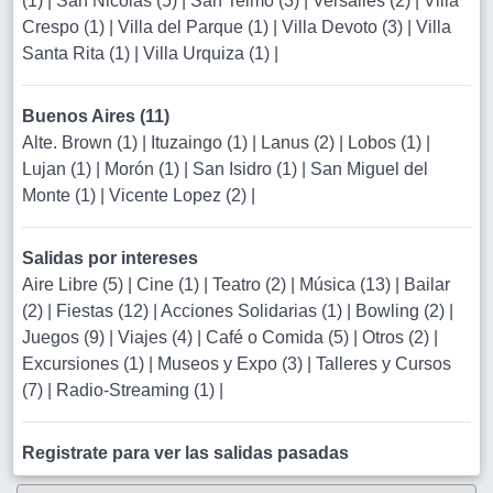
(1)
|
San Nicolas (5)
|
San Telmo (3)
|
Versalles (2)
|
Villa
Crespo (1)
|
Villa del Parque (1)
|
Villa Devoto (3)
|
Villa
Santa Rita (1)
|
Villa Urquiza (1)
|
Buenos Aires (11)
Alte. Brown (1)
|
Ituzaingo (1)
|
Lanus (2)
|
Lobos (1)
|
Lujan (1)
|
Morón (1)
|
San Isidro (1)
|
San Miguel del
Monte (1)
|
Vicente Lopez (2)
|
Salidas por intereses
Aire Libre (5)
|
Cine (1)
|
Teatro (2)
|
Música (13)
|
Bailar
(2)
|
Fiestas (12)
|
Acciones Solidarias (1)
|
Bowling (2)
|
Juegos (9)
|
Viajes (4)
|
Café o Comida (5)
|
Otros (2)
|
Excursiones (1)
|
Museos y Expo (3)
|
Talleres y Cursos
(7)
|
Radio-Streaming (1)
|
Registrate para ver las salidas pasadas