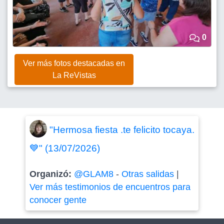
0
Ver más fotos destacadas en
La ReVistas
"Hermosa fiesta .te felicito tocaya.
💙" (13/07/2026)
Organizó:
@GLAM8
-
Otras salidas
|
Ver más testimonios de encuentros para
conocer gente