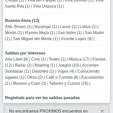
Crespo (1)
|
Villa del Parque (1)
|
Villa Devoto (5)
|
Villa
Santa Rita (1)
|
Villa Urquiza (1)
|
Buenos Aires (13)
Alte. Brown (1)
|
Ituzaingo (1)
|
Lanus (1)
|
Lobos (1)
|
Morón (1)
|
Ramos Mejía (1)
|
San Isidro (1)
|
San Martin
(1)
|
San Miguel del Monte (1)
|
Vicente Lopez (4)
|
Salidas por intereses
Aire Libre (6)
|
Cine (1)
|
Teatro (1)
|
Música (17)
|
Fiestas
(12)
|
Bailar (2)
|
Bowling (1)
|
Juegos (10)
|
Acciones
Solidarias (1)
|
Deportes (1)
|
Viajes (4)
|
Conociendo
lugares (1)
|
Otros (2)
|
Café o Comida (8)
|
Excursiones
(1)
|
Museos y Expo (3)
|
Talleres y Cursos (16)
|
Registrate para ver las salidas pasadas
×
No encontramos PROXIMOS encuentros en