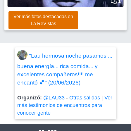
1
Ver más fotos destacadas en
La ReVistas
"Lau hermosa noche pasamos ...
buena energía... rica comida... y
excelentes compañeros!!!! me
encantó 💕" (20/06/2026)
Organizó:
@LAU33
-
Otras salidas
|
Ver
más testimonios de encuentros para
conocer gente