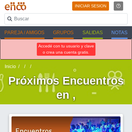
INICIAR SESION
PAREJA / AMIGOS
GRUPOS
SALIDAS
NOTAS
Accedé con tu usuario y clave
o crea una cuenta gratis.
Inicio
Próximos Encuentros
en ,