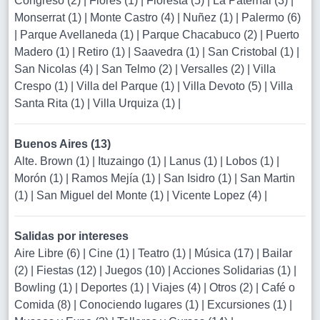
Congreso (2)
|
Flores (1)
|
Floresta (5)
|
La Paternal (3)
|
Monserrat (1)
|
Monte Castro (4)
|
Nuñez (1)
|
Palermo (6)
|
Parque Avellaneda (1)
|
Parque Chacabuco (2)
|
Puerto
Madero (1)
|
Retiro (1)
|
Saavedra (1)
|
San Cristobal (1)
|
San Nicolas (4)
|
San Telmo (2)
|
Versalles (2)
|
Villa
Crespo (1)
|
Villa del Parque (1)
|
Villa Devoto (5)
|
Villa
Santa Rita (1)
|
Villa Urquiza (1)
|
Buenos Aires (13)
Alte. Brown (1)
|
Ituzaingo (1)
|
Lanus (1)
|
Lobos (1)
|
Morón (1)
|
Ramos Mejía (1)
|
San Isidro (1)
|
San Martin
(1)
|
San Miguel del Monte (1)
|
Vicente Lopez (4)
|
Salidas por intereses
Aire Libre (6)
|
Cine (1)
|
Teatro (1)
|
Música (17)
|
Bailar
(2)
|
Fiestas (12)
|
Juegos (10)
|
Acciones Solidarias (1)
|
Bowling (1)
|
Deportes (1)
|
Viajes (4)
|
Otros (2)
|
Café o
Comida (8)
|
Conociendo lugares (1)
|
Excursiones (1)
|