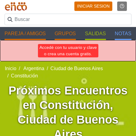
INICIAR SESION
PAREJA / AMIGOS
GRUPOS
SALIDAS
NOTAS
Accedé con tu usuario y clave
o crea una cuenta gratis.
Inicio
Argentina
Ciudad de Buenos Aires
Constitución
Próximos Encuentros
en Constitución,
Ciudad de Buenos
Aires