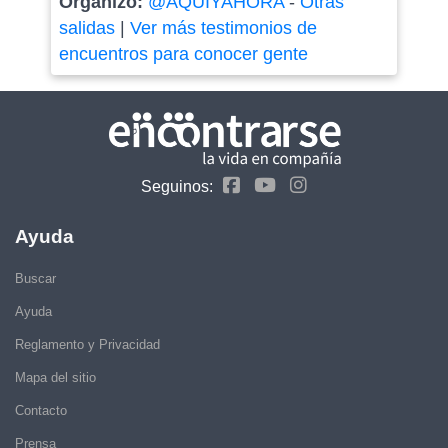
Organizó:
@AQUIYAHORA
-
Otras
salidas
|
Ver más testimonios de
encuentros para conocer gente
Seguinos:
Ayuda
Buscar
Ayuda
Reglamento y Privacidad
Mapa del sitio
Contacto
Prensa