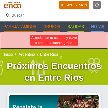
INICIAR SESION
PAREJA / AMIGOS
GRUPOS
SALIDAS
NOTAS
Accedé con tu usuario y clave
o crea una cuenta gratis.
Inicio
Argentina
Entre Rios
Próximos Encuentros
en Entre Rios