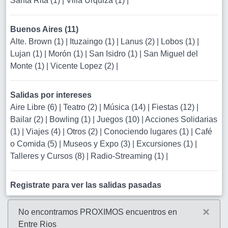
Santa Rita (1)
|
Villa Urquiza (1)
|
Buenos Aires (11)
Alte. Brown (1)
|
Ituzaingo (1)
|
Lanus (2)
|
Lobos (1)
|
Lujan (1)
|
Morón (1)
|
San Isidro (1)
|
San Miguel del
Monte (1)
|
Vicente Lopez (2)
|
Salidas por intereses
Aire Libre (6)
|
Teatro (2)
|
Música (14)
|
Fiestas (12)
|
Bailar (2)
|
Bowling (1)
|
Juegos (10)
|
Acciones Solidarias
(1)
|
Viajes (4)
|
Otros (2)
|
Conociendo lugares (1)
|
Café
o Comida (5)
|
Museos y Expo (3)
|
Excursiones (1)
|
Talleres y Cursos (8)
|
Radio-Streaming (1)
|
Registrate para ver las salidas pasadas
×
No encontramos PROXIMOS encuentros en
Entre Rios