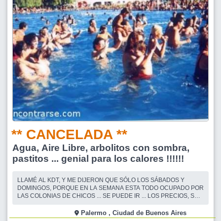
** CANCELADA **
Agua, Aire Libre, arbolitos con sombra,
pastitos ... genial para los calores !!!!!!
LLAMÉ AL KDT, Y ME DIJERON QUE SÓLO LOS SÁBADOS Y
DOMINGOS, PORQUE EN LA SEMANA ESTA TODO OCUPADO POR
LAS COLONIAS DE CHICOS ... SE PUEDE IR ... LOS PRECIOS, SON
MUCHO MÁS ACCESIBLES DE LOS QUE YO CREÍA ... SALE, $ 3.-
LA ENTRADA AL PREDIO AUNQUE NO VAYA A LA PILETA ... LA
Palermo , Ciudad de Buenos Aires
PILETA SALE $ 10.- POR TODO EL DÍA , Y EL ESTACIONAMIENTO