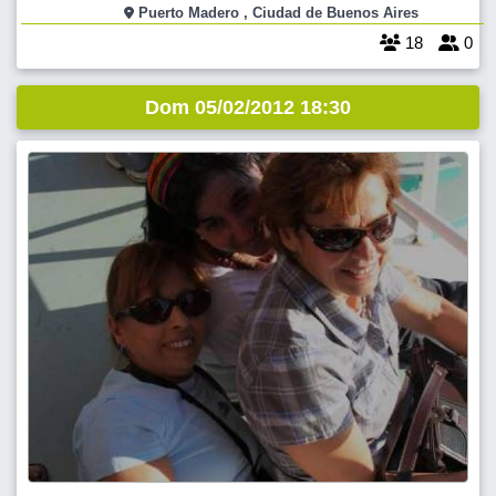
CABALLEROS DE 0.00 HS A 1.00HS..TAMBIEN INGRESAN SIN
Puerto Madero , Ciudad de Buenos Aires
CARGO....SI INGRESAN DESPUES DEL HORARIO SEÑALADO LAS
18
0
DAMAS ABONAN $30 Y LOS CABALLEROS $40....DE
Dom 05/02/2012 18:30