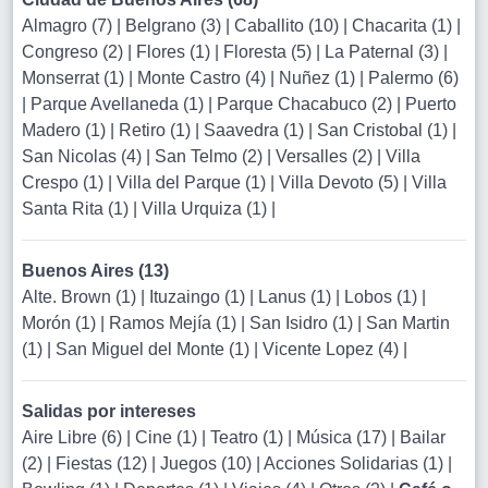
Almagro (7)
|
Belgrano (3)
|
Caballito (10)
|
Chacarita (1)
|
Congreso (2)
|
Flores (1)
|
Floresta (5)
|
La Paternal (3)
|
Monserrat (1)
|
Monte Castro (4)
|
Nuñez (1)
|
Palermo (6)
|
Parque Avellaneda (1)
|
Parque Chacabuco (2)
|
Puerto
Madero (1)
|
Retiro (1)
|
Saavedra (1)
|
San Cristobal (1)
|
San Nicolas (4)
|
San Telmo (2)
|
Versalles (2)
|
Villa
Crespo (1)
|
Villa del Parque (1)
|
Villa Devoto (5)
|
Villa
Santa Rita (1)
|
Villa Urquiza (1)
|
Buenos Aires (13)
Alte. Brown (1)
|
Ituzaingo (1)
|
Lanus (1)
|
Lobos (1)
|
Morón (1)
|
Ramos Mejía (1)
|
San Isidro (1)
|
San Martin
(1)
|
San Miguel del Monte (1)
|
Vicente Lopez (4)
|
Salidas por intereses
Aire Libre (6)
|
Cine (1)
|
Teatro (1)
|
Música (17)
|
Bailar
(2)
|
Fiestas (12)
|
Juegos (10)
|
Acciones Solidarias (1)
|