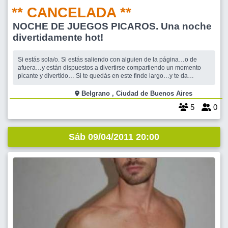
** CANCELADA **
NOCHE DE JUEGOS PICAROS. Una noche
divertidamente hot!
Si estás sola/o. Si estás saliendo con alguien de la página…o de
afuera…y están dispuestos a divertirse compartiendo un momento
picante y divertido… Si te quedás en este finde largo…y te da
curiosidad el tema… Noche de juegos pícaros! Domingo 27 de marzo
De 19:00 hs a 22:00 (si da, nos quedamos un ratito mas) Humor,
Belgrano , Ciudad de Buenos Aires
calidez,
5
0
Sáb 09/04/2011 20:00