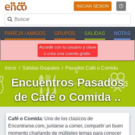
INICIAR SESION
PAREJA / AMIGOS
GRUPOS
SALIDAS
NOTAS
Accedé con tu usuario y clave
o crea una cuenta gratis.
Inicio
Salidas Grupales
Pasados Café o Comida
Encuentros Pasados
de Café o Comida ..
Café o Comida
: Uno de los clasicos de
Encontrarse.com, juntarse a comer, compartir un buen
momento charlando de múltiples temas para conocer