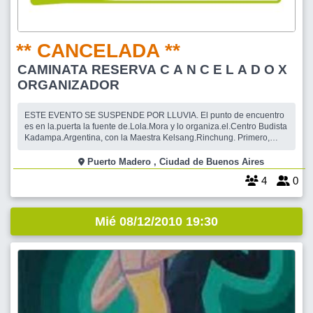
** CANCELADA **
CAMINATA RESERVA C A N C E L A D O X
ORGANIZADOR
ESTE EVENTO SE SUSPENDE POR LLUVIA. El punto de encuentro
es en la.puerta la fuente de.Lola.Mora y lo organiza.el.Centro Budista
Kadampa.Argentina, con la Maestra Kelsang.Rinchung. Primero,
caminata de 3 kilómetros por reserva, meditacion guiada por
la.maestra, desayuno a.la canasta. Solo VEGETARIANO. ¡TODOS
Puerto Madero , Ciudad de Buenos Aires
SON BIENVENIDOS?
4
0
Mié 08/12/2010 19:30