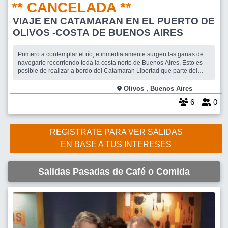
** CANCELADA **
VIAJE EN CATAMARAN EN EL PUERTO DE
OLIVOS -COSTA DE BUENOS AIRES
Primero a contemplar el río, e inmediatamente surgen las ganas de
navegarlo recorriendo toda la costa norte de Buenos Aires. Esto es
posible de realizar a bordo del Catamaran Libertad que parte del
Puerto de Olivos. * Por la costa hasta Ciudad Universitaria o hasta
Aeroparque. (una hora) Podremos ver el atardecer en el río, algo
Olivos , Buenos Aires
indescrip
6
0
REGISTRATE PARA VER SALIDAS
EN BASE A TUS INTERESES
Salidas Pasadas de Café o Comida