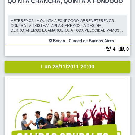
QUINTA CHANCHA, QUINTA A FONDOOO
METEREMOS LA QUINTA A FONDOOOO, ARREMETEREMOS
CONTRA LA TRISTEZA, APLASTAREMOS LA DESIDIA ,
DERROTAREMOS LA AMARGURA, A TODA VELOCIDAD VAMOS
POR UNA NUEVA EDICION DE LA CHANCHA, CON LOS
CONDIMENTOS DE SIEMPRE PARA AGREGARLE EL TOQUE DE
Boedo , Ciudad de Buenos Aires
DEFINICIONES, UN MINUTO PARA GANAR !!!! QUE SE HACE
4
0
VARIOS MINUTOS CUANDO LOS QUE JUEGAN SON MEDIO
MEDIO PERO BUEN
Lun 28/11/2011 20:00