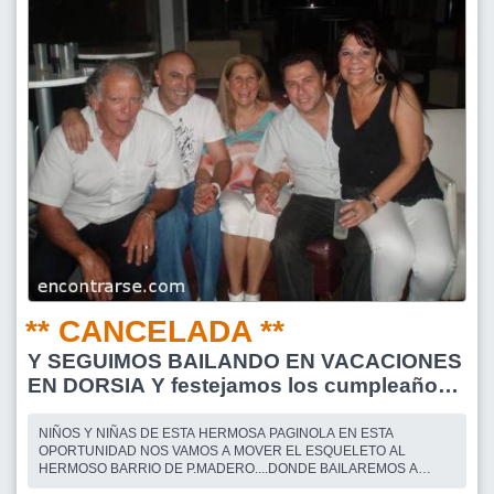
** CANCELADA **
Y SEGUIMOS BAILANDO EN VACACIONES
EN DORSIA Y festejamos los cumpleaños
de nuestras amigas LILIBEY - SILSOL2010
y MARUFELIZ...
NIÑOS Y NIÑAS DE ESTA HERMOSA PAGINOLA EN ESTA
OPORTUNIDAD NOS VAMOS A MOVER EL ESQUELETO AL
HERMOSO BARRIO DE P.MADERO....DONDE BAILAREMOS A
PARTIR DE LAS 0.00 A 2.00 HS LAS DAMAS SIN CARGO Y LOS