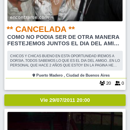
** CANCELADA **
COMO NO PODIA SER DE OTRA MANERA
FESTEJEMOS JUNTOS EL DIA DEL AMIGO
EN EL HERMOSO PUERTO MADERO
CHICOS Y CHICAS BUENO EN ESTA OPORTUNIDAD IREMOS A
DORSIA..TODOS SABEMOS LO QUE ES EL DIA DEL AMIGO...EN LO
PERSONAL QUE HACE 2 AÑOS QUE ESTOY EN LA PAGINA HE
COSECHADO BUENOS AMIGOS Y AMIGAS....POR ESO ME
GUSTARIA EN LO PERSONAL QUE NOS JUNTEMOS PARA PASAR
Puerto Madero , Ciudad de Buenos Aires
UNA NOCHE UNICA...A VER QUE LES PARECE PASO A DETALLAR
20
0
: PIZZA-CANILLA LIBRE DE AGUA,GASEOS
Vie 29/07/2011 20:00