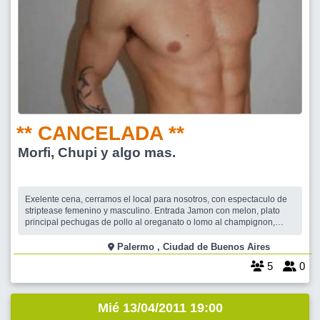
** CANCELADA **
Morfi, Chupi y algo mas.
Exelente cena, cerramos el local para nosotros, con espectaculo de
striptease femenino y masculino. Entrada Jamon con melon, plato
principal pechugas de pollo al oreganato o lomo al champignon,
postre helado con frambuesas y café. Vino Trumpeter blanco o tinto.
Champagne Navarro Correas con petit fruits. Costo $100.- Se paga
Palermo , Ciudad de Buenos Aires
en la entrada del loca
5
0
Mié 13/04/2011 19:00