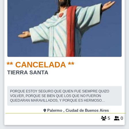
** CANCELADA **
TIERRA SANTA
PORQUE ESTOY SEGURO QUE QUIEN FUE SIEMPRE QUIZO
VOLVER, PORQUE SE BIEN QUE LOS QUE NO FUERON
QUEDARAN MARAVILLADOS, Y PORQUE ES HERMOSO
VISITARLA EN GRUPOS, SUBO ESTA SALIDA JUSTO EN SEMANA
SANTA, QUIERO IR CON UDS AL PASADO, Y ENTRAR POR LAS
Palermo , Ciudad de Buenos Aires
PUERTAS DE LA FE, AL LUGAR EN DONDE SE REVITALIZAN LAS
5
0
EMOCIONES DE UNA EPOCA QUE TRASPASA LOS TIEMPOS E