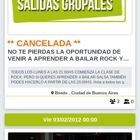
** CANCELADA **
NO TE PIERDAS LA OPORTUNIDAD DE
VENIR A APRENDER A BAILAR ROCK Y
SALSA
TODOS LOS LUNES A LAS 21.00HS COMIENZA LA CLASE DE
ROCK. PERO SI QUERES APRENDER A BAILAR SALSA TAMBIÉN
PODES HACERLO A PARTIR DE LAS 20.00HS. Hola a todos los que
tengan ganas de aprender a bailar rock, no se pueden perder esta
salida que no solo vas a aprender a bailar sino que también vas a
Boedo , Ciudad de Buenos Aires
conocer mas amigos con quienes vas a compartir mas s
3
0
Vie 03/02/2012 00:00