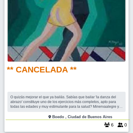
** CANCELADA **
O quizás mejorar el que ya bailás. Sabías que bailar 'la danza del
abrazo' constituye uno de los ejercicios más completos, apto para
todas las edades y muy estimulante para la salud? Minervaalegre y
Apolo09, instructores egresados de la ex Universidad del Tango de
Buenos Aires, con idoneidad y compromiso te instruirán en: Actitud,
Boedo , Ciudad de Buenos Aires
Técnica
6
0