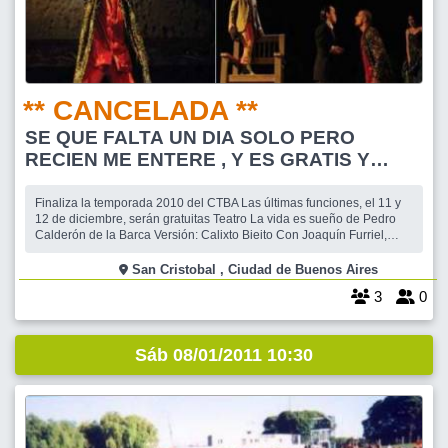
** CANCELADA **
SE QUE FALTA UN DIA SOLO PERO
RECIEN ME ENTERE , Y ES GRATIS Y
SEGURAMENTE ESPECTACULAR
Finaliza la temporada 2010 del CTBA Las últimas funciones, el 11 y
12 de diciembre, serán gratuitas Teatro La vida es sueño de Pedro
Calderón de la Barca Versión: Calixto Bieito Con Joaquín Furriel,
Muriel Santa Ana, Antonio Ugo, Luis Campos, Ana Yovino, Lautaro
Delgado, Pacha Rosso, Enrique Federman y Hernán Cuevas. Actriz
San Cristobal , Ciudad de Buenos Aires
reemplaza
3
0
Sáb 08/01/2011 10:30