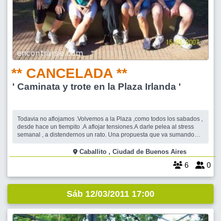
** CANCELADA **
' Caminata y trote en la Plaza Irlanda '
Todavia no aflojamos .Volvemos a la Plaza ,como todos los sabados ,
desde hace un tiempito .A aflojar tensiones.A darle pelea al stress
semanal , a distendernos un rato. Una propuesta que va sumando
adeptos , semana a semana. Te esperamos !!
Caballito , Ciudad de Buenos Aires
6
0
Sáb 12/03/2011 17:00