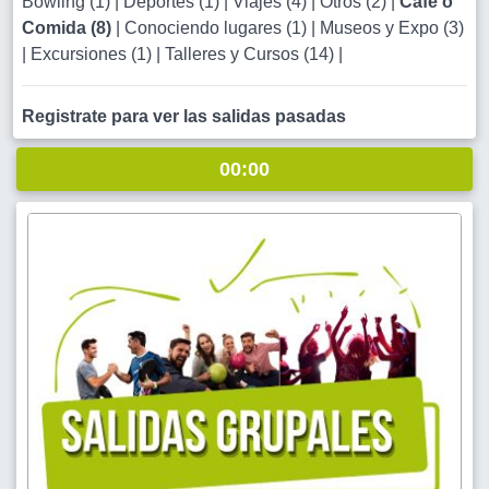
Bowling (1)
|
Deportes (1)
|
Viajes (4)
|
Otros (2)
|
Café o
Comida (8)
|
Conociendo lugares (1)
|
Museos y Expo (3)
|
Excursiones (1)
|
Talleres y Cursos (14)
|
Registrate para ver las salidas pasadas
00:00