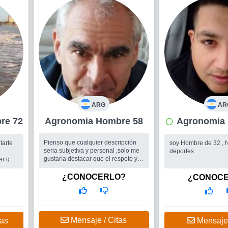
ARG
AR
 Hombre 72
Agronomia Hombre 58
Pienso que cualquier descripción
tarte
soy Hombre de 32 , N
seria subjetiva y personal ,solo me
deportes
gustaría destacar que el respeto y la
er que
simpleza son dos valores que
rezco lo
pretendo tener... El resto se
que
¿CONOCERLO?
¿CONOC
construye día a día. Soy ext...
a...
Busco
Una mujer
con
ga
fines a
 soy y
Mensaje / Citas
tas
Mensaje 