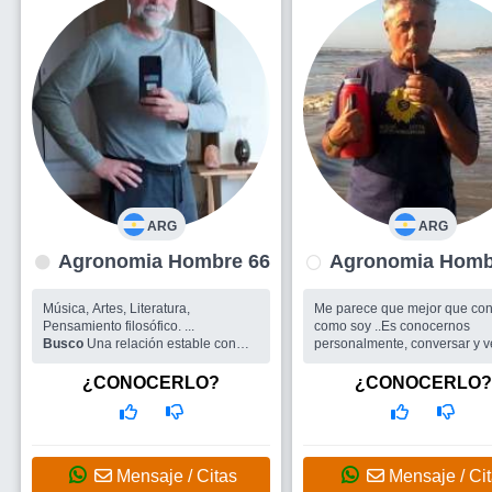
ARG
ARG
Agronomia Hombre 66
Agronomia
Música, Artes, Literatura,
Me parece que mejor que con
Pensamiento filosófico. ...
como soy ..Es conocernos
Busco
Una relación estable con
personalmente, conversar y v
una mujer. Prefiero las relaciones
surge..... entre los dos.. Te of
comprometidas y prolongadas
que soy y no pido mas de lo 
¿CONOCERLO?
¿CONOCERLO?
doy.... Realizo Terapias Natur
Busco
Una Mujer Empática 
ganas de Compartir, que ten
principios, valores y gustos a
los míos . !!! Te ofrezco lo que
Mensaje / Citas
Mensaje / Ci
no pido mas de lo que doy....