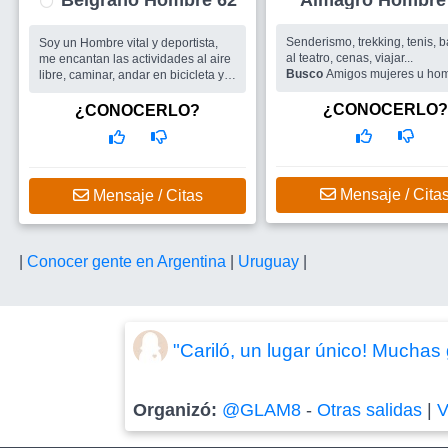
Belgrano Hombre 62
Almagro Homb
Senderismo, trekking, tenis, bai
Soy un Hombre vital y deportista,
al teatro, cenas, viajar...
me encantan las actividades al aire
Busco
Amigos mujeres u hombres
libre, caminar, andar en bicicleta y
para salir
jugar al tenis. Tambien me gusta la
música (casi toda), bailar, ir al cine y
¿CONOCERLO?
¿CONOCERLO?
al teatro. Cr...
Busco
Me encantaria encontrar una
mujer para compartir las cosas
lindas de la vida, conversar, bailar,
escuchar música, salir a caminar y a
Mensaje / Cita
Mensaje / Citas
comer algo rico ....
|
Conocer gente en Argentina
|
Uruguay
|
"Cariló, un lugar único! Muchas
Organizó:
@GLAM8
-
Otras salidas
|
V