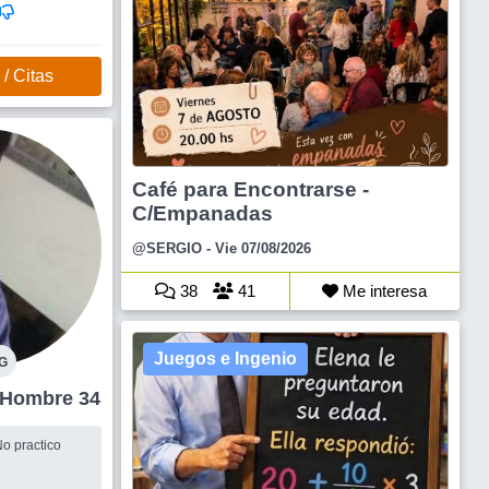
/ Citas
Café para Encontrarse -
C/Empanadas
@SERGIO
- Vie 07/08/2026
38
41
Me interesa
Juegos e Ingenio
G
Agronomia Hombre 34
o practico