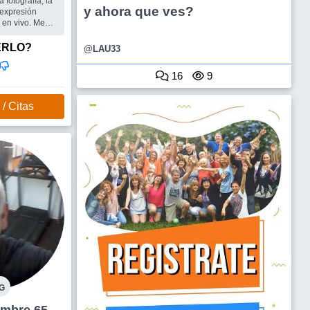
y ahora que ves?
r expresión
en vivo. Me
a....
amigos para
ERLO?
@LAU33
al compartir
16
9
/ Citas
G