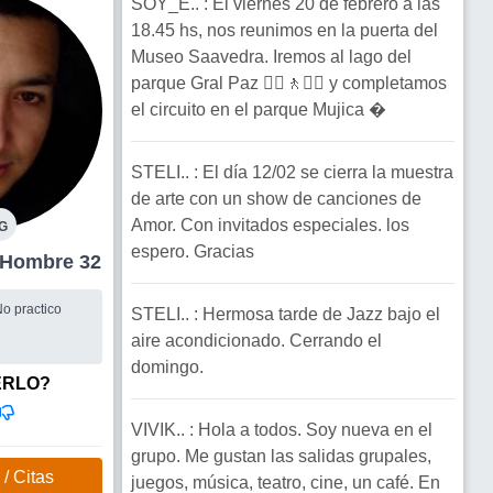
SOY_E.. : El viernes 20 de febrero a las
18.45 hs, nos reunimos en la puerta del
Museo Saavedra. Iremos al lago del
parque Gral Paz 🚶‍♀️🚶🚶‍♂️ y completamos
el circuito en el parque Mujica �
STELI.. : El día 12/02 se cierra la muestra
de arte con un show de canciones de
Amor. Con invitados especiales. los
G
espero. Gracias
Agronomia Hombre 32
o practico
STELI.. : Hermosa tarde de Jazz bajo el
aire acondicionado. Cerrando el
domingo.
ERLO?
VIVIK.. : Hola a todos. Soy nueva en el
grupo. Me gustan las salidas grupales,
/ Citas
juegos, música, teatro, cine, un café. En