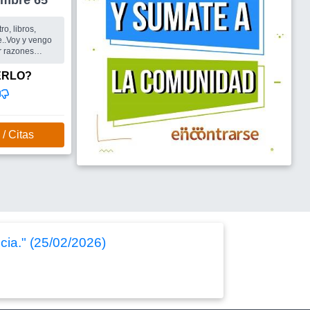
gro Hombre 65
ro, libros,
fe..Voy y vengo
or razones
upo y si se da
ERLO?
/ Citas
cia." (25/02/2026)