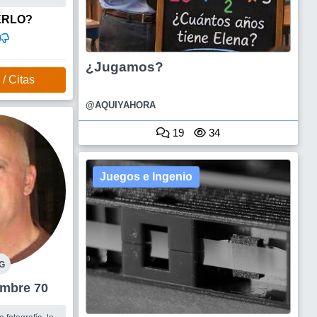
ERLO?
¿Jugamos?
/ Citas
@AQUIYAHORA
19
34
Juegos e Ingenio
G
rmo Hombre 70