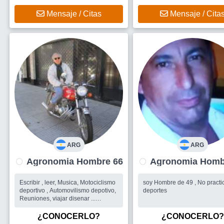
Mensaje / Cita
Mensaje / Citas
ARG
ARG
Agronomia Hombre 66
Agronomia
Escribir , leer, Musica, Motociclismo
soy Hombre de 49 , No practi
deportivo , Automovilismo depotivo,
deportes
Reuniones, viajar disenar ...
Busco
Me gustaria encontrar una
mujer que con quien poder coincidir
¿CONOCERLO?
¿CONOCERLO?
en formar un proyecto comun.