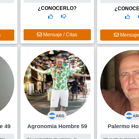
relacion estable y sincera
¿CONOCERLO?
¿CONOC
Mensaje / Citas
s
Mensaje 
ARG
AR
mbre 49
Agronomia Hombre 59
Pale