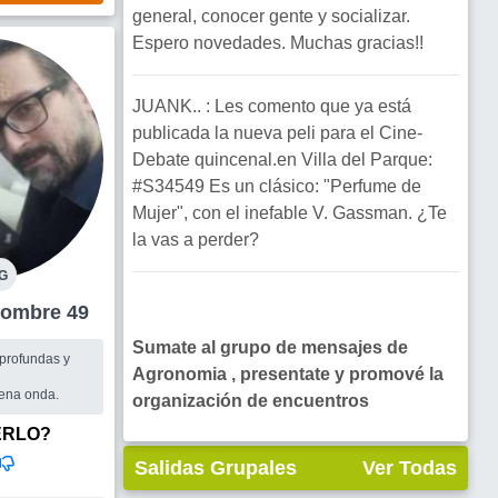
general, conocer gente y socializar.
Espero novedades. Muchas gracias!!
JUANK.. : Les comento que ya está
publicada la nueva peli para el Cine-
Debate quincenal.en Villa del Parque:
#S34549 Es un clásico: "Perfume de
Mujer", con el inefable V. Gassman. ¿Te
la vas a perder?
G
ronomia Hombre 49
Sumate al grupo de mensajes de
 profundas y
Agronomia , presentate y promové la
ena onda.
organización de encuentros
ERLO?
Salidas Grupales
Ver Todas