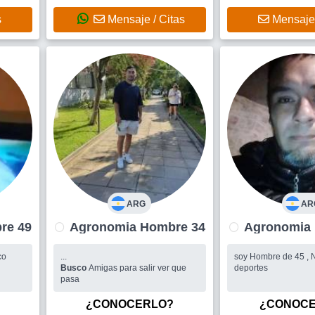
s
Mensaje / Citas
Mensaje 
ARG
AR
 Hombre 49
Agronomia Hombre 34
co
...
soy Hombre de 45 , N
Busco
Amigas para salir ver que
deportes
pasa
¿CONOCERLO?
¿CONOC