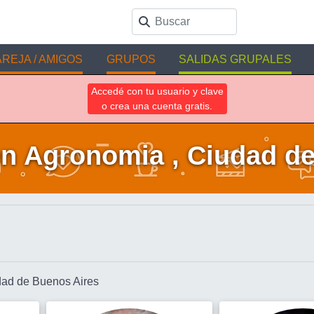
REJA / AMIGOS
GRUPOS
SALIDAS GRUPALES
Accedé con tu usuario y clave
o crea una cuenta gratis.
n Agronomia , Ciudad d
dad de Buenos Aires