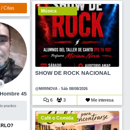
/ Citas
Música
SHOW DE ROCK NACIONAL
G
@MIRINOVA
- Sáb 08/08/2026
Agronomia Hombre 45
6
3
Me interesa
o practico
Café o Comida
ERLO?