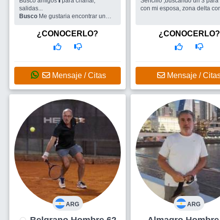
Busco amigos⬆para charlar,
Sencillo ,buscando un 3 para 
salidas...
con mi esposa, zona delt
Busco
Me gustaria encontrar un
grupo de viaje y alguna amistad
intima
¿CONOCERLO?
¿CONOCERLO?
Mensaje / Citas
Mensaje / Cita
ARG
ARG