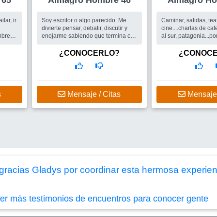
re 65
Almagro Hombre 46
Alma
lar, ir
Soy escritor o algo parecido. Me
Caminar, salidas, teat
divierte pensar, debatir, discutir y
cine....charlas de ca
enojarme sabiendo que termina con
al sur, patagonia...p
la discucion. Soy bastante bohemio,
laborales......
me gusta mucho ir a costanera o la
Busco
Salidas en gr
¿CONOCERLO?
¿CONOC
reserva ecologica a tomar...
una compañera..
Busco
Mujer inteligente,
independiente e inquisitiva. Que
este orientada al mundo creativo y
artistico. Que le guste andar en
s
Mensaje / Citas
Mensaje 
moto, es lo que tengo.
 gracias Gladys por coordinar esta hermosa experien
er más testimonios de encuentros para conocer gente