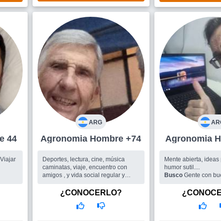
ARG
AR
mbre 44
Agronomia Hombre +74
Ag
Deportes, lectura, cine, música
Mente abierta, ideas
caminatas, viaje, encuentro con
humor sutil....
amigos , y vida social regular y
Busco
Gente con bu
tranquilidad del hogar ...
Busco
Una mujer cariñosa amante
¿CONOCERLO?
¿CONOC
y compañera, divertida y que
respete los espacios como yo los
respeto