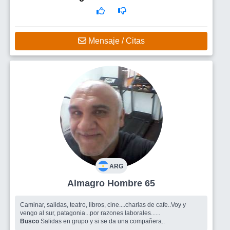
orientada al mundo creativo y artistico. Que le guste andar en
moto, es lo que tengo.
Mensaje / Citas
ARG
Almagro Hombre 65
Caminar, salidas, teatro, libros, cine....charlas de cafe..Voy y
vengo al sur, patagonia...por razones laborales......
Busco
Salidas en grupo y si se da una compañera..