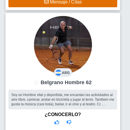
Mensaje / Citas
ARG
Belgrano Hombre 62
Soy un Hombre vital y deportista, me encantan las actividades al
aire libre, caminar, andar en bicicleta y jugar al tenis. Tambien me
gusta la música (casi toda), bailar, ir al cine y al teatro. Cr...
Busco
Me encantaria encontrar una mujer para compartir las
cosas lindas de la vida, conversar, bailar, escuchar música, salir
¿CONOCERLO?
a caminar y a comer algo rico ....