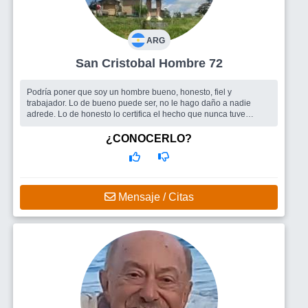
ARG
San Cristobal Hombre 72
Podría poner que soy un hombre bueno, honesto, fiel y
trabajador. Lo de bueno puede ser, no le hago daño a nadie
adrede. Lo de honesto lo certifica el hecho que nunca tuve
prontuario, salvo que hay...
Busco
Siendo hetereosexual ortodoxo y sexualmente activo
¿CONOCERLO?
cuando me dejan, lo que busco es una mujer.
Mensaje / Citas