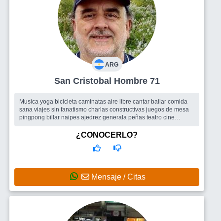
ARG
San Cristobal Hombre 71
Musica yoga bicicleta caminatas aire libre cantar bailar comida
sana viajes sin fanatismo charlas constructivas juegos de mesa
pingpong billar naipes ajedrez generala peñas teatro cine
exposiciones d...
Busco
Mujer entre 40 y 65 años simil gustos SIN MASCOTAS NI
¿CONOCERLO?
CIGARRILLO
Mensaje / Citas