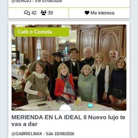
@SERGIO
- Vie 07/08/2026
42
39
Me interesa
Café o Comida
MERIENDA EN LA IDEAL II Nuevo lujo te
vas a dar
@GABRIELMAX
- Sáb 22/08/2026