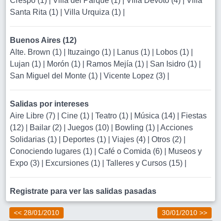
Crespo (1)
|
Villa del Parque (1)
|
Villa Devoto (4)
|
Villa
Santa Rita (1)
|
Villa Urquiza (1)
|
Buenos Aires (12)
Alte. Brown (1)
|
Ituzaingo (1)
|
Lanus (1)
|
Lobos (1)
|
Lujan (1)
|
Morón (1)
|
Ramos Mejía (1)
|
San Isidro (1)
|
San Miguel del Monte (1)
|
Vicente Lopez (3)
|
Salidas por intereses
Aire Libre (7)
|
Cine (1)
|
Teatro (1)
|
Música (14)
|
Fiestas
(12)
|
Bailar (2)
|
Juegos (10)
|
Bowling (1)
|
Acciones
Solidarias (1)
|
Deportes (1)
|
Viajes (4)
|
Otros (2)
|
Conociendo lugares (1)
|
Café o Comida (6)
|
Museos y
Expo (3)
|
Excursiones (1)
|
Talleres y Cursos (15)
|
Registrate para ver las salidas pasadas
<< 28/01/2010
30/01/2010 >>