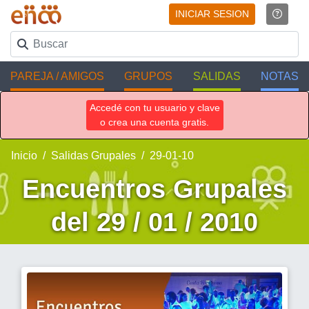
INICIAR SESION
PAREJA / AMIGOS
GRUPOS
SALIDAS
NOTAS
Accedé con tu usuario y clave
o crea una cuenta gratis.
Inicio
Salidas Grupales
29-01-10
Encuentros Grupales
del 29 / 01 / 2010