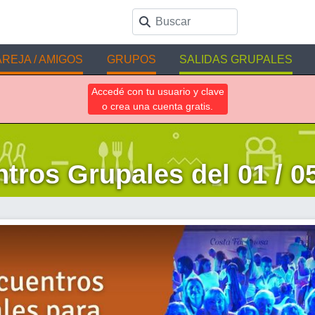
REJA / AMIGOS
GRUPOS
SALIDAS GRUPALES
Accedé con tu usuario y clave
o crea una cuenta gratis.
tros Grupales del 01 / 05