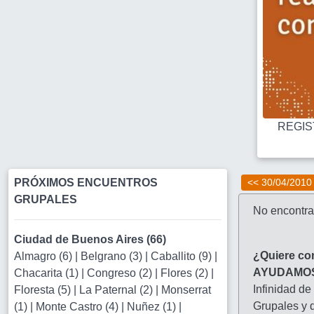
REGIST
PRÓXIMOS ENCUENTROS
<< 30/04/2010
GRUPALES
No encontra
Ciudad de Buenos Aires (66)
¿Quiere co
Almagro (6)
|
Belgrano (3)
|
Caballito (9)
|
AYUDAMO
Chacarita (1)
|
Congreso (2)
|
Flores (2)
|
Infinidad de
Floresta (5)
|
La Paternal (2)
|
Monserrat
Grupales y d
(1)
|
Monte Castro (4)
|
Nuñez (1)
|