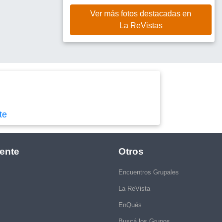
Ver más fotos destacadas en
La ReVistas
te
ente
Otros
Encuentros Grupales
La ReVista
EnQués
Buscá los Grupos