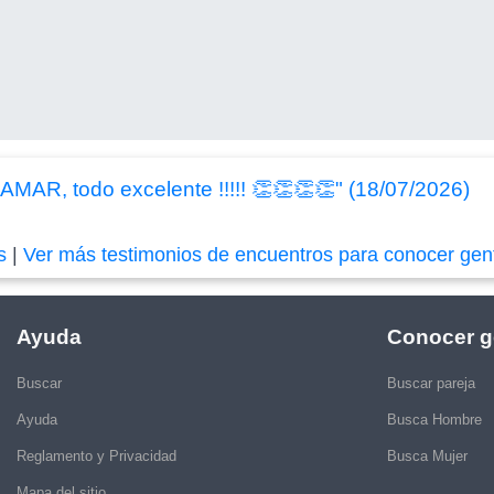
AR, todo excelente !!!!! 👏👏👏👏" (18/07/2026)
s
|
Ver más testimonios de encuentros para conocer gen
Ayuda
Conocer g
Buscar
Buscar pareja
Ayuda
Busca Hombre
Reglamento y Privacidad
Busca Mujer
Mapa del sitio