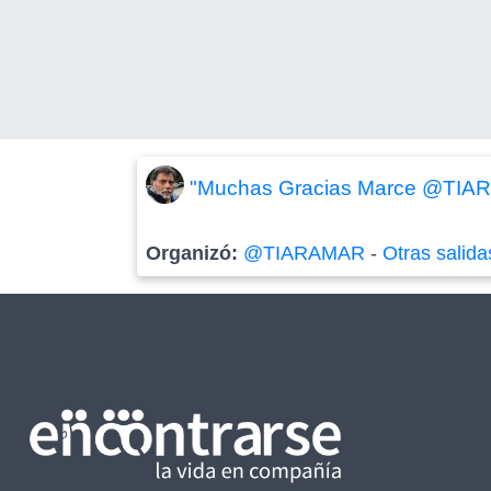
"Muchas Gracias Marce @TIARAM
Organizó:
@TIARAMAR
-
Otras salida