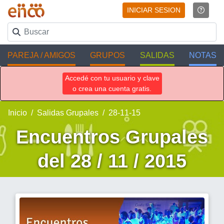
INICIAR SESION
PAREJA / AMIGOS
GRUPOS
SALIDAS
NOTAS
Accedé con tu usuario y clave
o crea una cuenta gratis.
Inicio
Salidas Grupales
28-11-15
Encuentros Grupales
del 28 / 11 / 2015