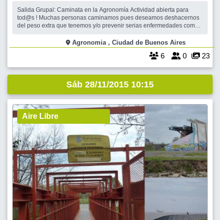
Salida Grupal: Caminata en la Agronomía Actividad abierta para
tod@s ! Muchas personas caminamos pues deseamos deshacernos
del peso extra que tenemos y/o prevenir serias enfermedades como
la obesidad y todo lo que desencadena, otras simplemente lo hacen
para verse y sentirse bien. Lo cierto es que caminar es una gran
Agronomia , Ciudad de Buenos Aires
opción como ejercici
6
0
23
Sáb 28/11/2015 10:15
Aire Libre