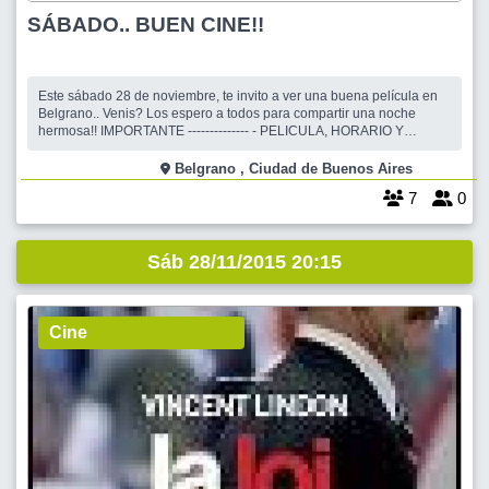
SÁBADO.. BUEN CINE!!
Este sábado 28 de noviembre, te invito a ver una buena película en
Belgrano.. Venis? Los espero a todos para compartir una noche
hermosa!! IMPORTANTE -------------- - PELICULA, HORARIO Y
LUGAR DE ENCUENTRO, SERAN CONFIRMADOS EN
COMENTARIOS DEL ORGANIZADOR ENTRE EL MARTES Y EL
Belgrano , Ciudad de Buenos Aires
JUEVES 26/11/2015. > SI VAS A VENIR, CONFIRMARTE LO A
7
0
Sáb 28/11/2015 20:15
Cine