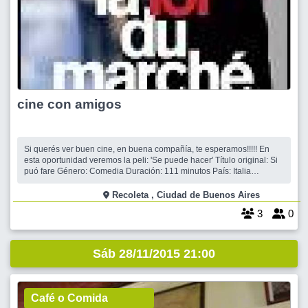
cine con amigos
Si querés ver buen cine, en buena compañía, te esperamos!!!!! En
esta oportunidad veremos la peli: 'Se puede hacer' Título original: Si
puó fare Género: Comedia Duración: 111 minutos País: Italia
Reparto:Claudio Bisio, Anita Caprioli, Giuseppe Battiston, Giorgio
Colangeli, Andrea Bosca, Giovanni Calcagno, Michele De Virgilio,
Recoleta , Ciudad de Buenos Aires
Car
3
0
Sáb 28/11/2015 21:00
Café o Comida