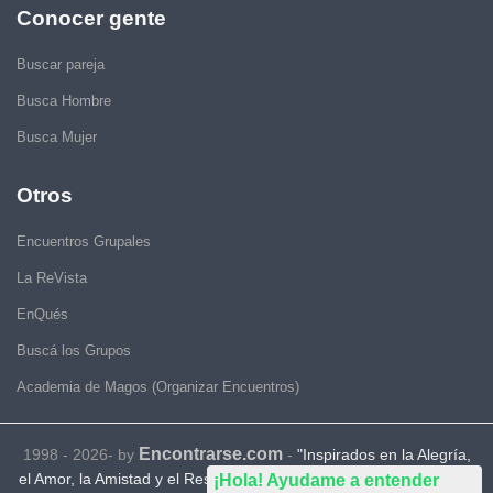
Conocer gente
Buscar pareja
Busca Hombre
Busca Mujer
Otros
Encuentros Grupales
La ReVista
EnQués
Buscá los Grupos
Academia de Magos (Organizar Encuentros)
Encontrarse.com
1998 - 2026- by
-
"Inspirados en la Alegría,
el Amor, la Amistad y el Respeto, motivamos a la gente a que sea
¡Hola! Ayudame a entender