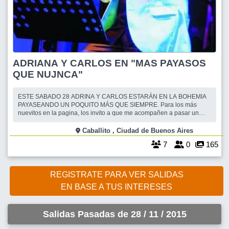
ADRIANA Y CARLOS EN "MAS PAYASOS
QUE NUJNCA"
ESTE SABADO 28 ADRINA Y CARLOS ESTARÁN EN LA BOHEMIA
PAYASEANDO UN POQUITO MÁS QUE SIEMPRE. Para los más
nuevitos en la pagina, los invito a que me acompañen a pasar un
lindo momento escuchando a mis amigos. Desde un tema melódico
hasta una cumbia. Cantamos y bailamos un ratito con ellos. A los que
Caballito , Ciudad de Buenos Aires
los conocen y me acompañam a sus shows,
7
0
165
REGISTRATE PARA VER SALIDAS
EN BASE A TUS INTERESES
Salidas Pasadas de 28 / 11 / 2015