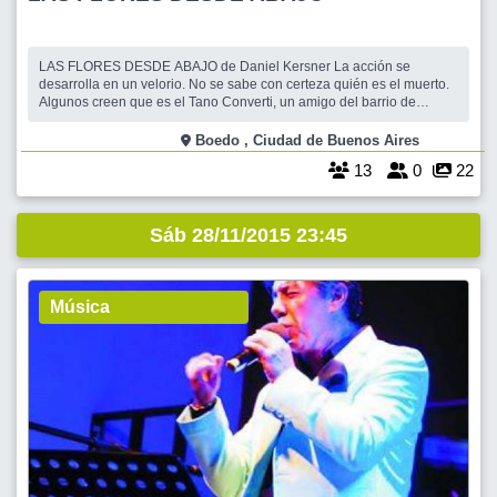
LAS FLORES DESDE ABAJO de Daniel Kersner La acción se
desarrolla en un velorio. No se sabe con certeza quién es el muerto.
Algunos creen que es el Tano Converti, un amigo del barrio de
Boedo; otros aseguran que es Juan Carlos Balvastro, antiguo
compañero de la facultad y vecino de los veraneos en Mar de Ajo; un
Boedo , Ciudad de Buenos Aires
tercer grupo sostiene que se t
13
0
22
Sáb 28/11/2015 23:45
Música