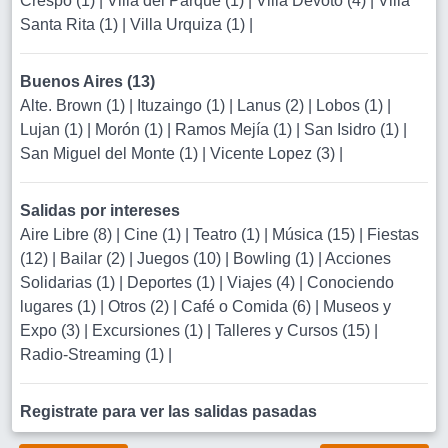
Crespo (1)
|
Villa del Parque (1)
|
Villa Devoto (4)
|
Villa
Santa Rita (1)
|
Villa Urquiza (1)
|
Buenos Aires (13)
Alte. Brown (1)
|
Ituzaingo (1)
|
Lanus (2)
|
Lobos (1)
|
Lujan (1)
|
Morón (1)
|
Ramos Mejía (1)
|
San Isidro (1)
|
San Miguel del Monte (1)
|
Vicente Lopez (3)
|
Salidas por intereses
Aire Libre (8)
|
Cine (1)
|
Teatro (1)
|
Música (15)
|
Fiestas
(12)
|
Bailar (2)
|
Juegos (10)
|
Bowling (1)
|
Acciones
Solidarias (1)
|
Deportes (1)
|
Viajes (4)
|
Conociendo
lugares (1)
|
Otros (2)
|
Café o Comida (6)
|
Museos y
Expo (3)
|
Excursiones (1)
|
Talleres y Cursos (15)
|
Radio-Streaming (1)
|
Registrate para ver las salidas pasadas