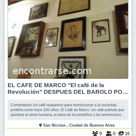
EL CAFE DE MARCO "El café de la
Revolución" DESPUES DEL BAROLO POR
LA JONES
Comentarios Un café reaparece para revolucionar a la sociedad
porteña como hace 200 años. El Café de Marco. Un café patriota que
alumbra el alma humana, el alma de los porteños y los americanos.
En una ubicación privilegiada, a un paso del Cabildo, del Fuerte y de
la actual Plaza de Mayo, a comienzos del siglo XIX, se forjaron allí
San Nicolas , Ciudad de Buenos Aires
gran pa
9
0
16