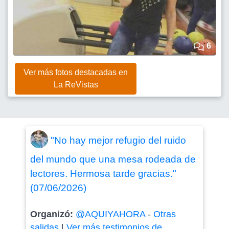
6
Ver más fotos destacadas en
La ReVistas
"No hay mejor refugio del ruido
del mundo que una mesa rodeada de
lectores. Hermosa tarde gracias."
(07/06/2026)
Organizó:
@AQUIYAHORA
-
Otras
salidas
|
Ver más testimonios de