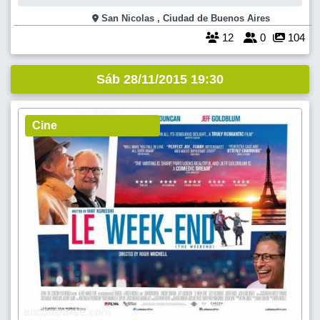
Teatro Liceo Pasaje Barolo (incluye visita al edificio y degustación de
vinos- duración de este recorrido 60 minutos.)La visita hac
San Nicolas , Ciudad de Buenos Aires
12
0
104
Sáb 28/11/2015 19:30
Cine