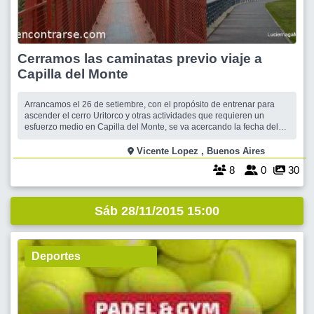
Cerramos las caminatas previo viaje a
Capilla del Monte
Arrancamos el 26 de setiembre, con el propósito de entrenar para
ascender el cerro Uritorco y otras actividades que requieren un
esfuerzo medio en Capilla del Monte, se va acercando la fecha del
viaje y un grupete constante de viajantes nos fuimos encontrando
sábado tras sábado, sumándose compagineros, fuimos a la reserva,
Vicente Lopez , Buenos Aires
caminamos con los lin
8
0
30
Sáb 28/11/2015 15:00
Deportes