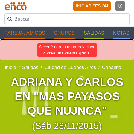
INICIAR SESION
PAREJA / AMIGOS
GRUPOS
SALIDAS
NOTAS
Accedé con tu usuario y clave
o crea una cuenta gratis.
Inicio
Salidas
Ciudad de Buenos Aires
Caballito
ADRIANA Y CARLOS
EN "MAS PAYASOS
QUE NUJNCA"
(Sáb 28/11/2015)