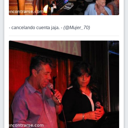
- cancelando cuenta jaja. -
(
@Mujer_70
)