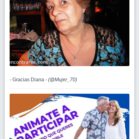
- Gracias Diana -
(
@Mujer_70
)