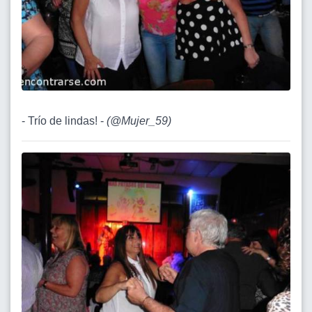
- Trío de lindas! -
(
@Mujer_59
)