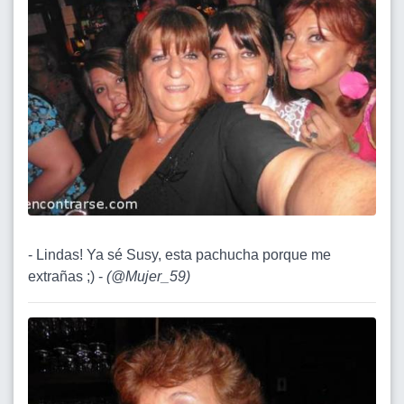
- Lindas! Ya sé Susy, esta pachucha porque me
extrañas ;) -
(
@Mujer_59
)