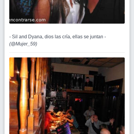
- Sil and Dyana, dios las cría, ellas se juntan -
(
@Mujer_59
)