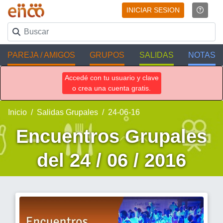
INICIAR SESION
PAREJA / AMIGOS
GRUPOS
SALIDAS
NOTAS
Accedé con tu usuario y clave
o crea una cuenta gratis.
Inicio
Salidas Grupales
24-06-16
Encuentros Grupales
del 24 / 06 / 2016