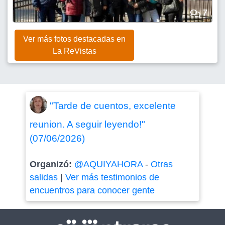
7
Ver más fotos destacadas en
La ReVistas
"Tarde de cuentos, excelente
reunion. A seguir leyendo!"
(07/06/2026)
Organizó:
@AQUIYAHORA
-
Otras
salidas
|
Ver más testimonios de
encuentros para conocer gente