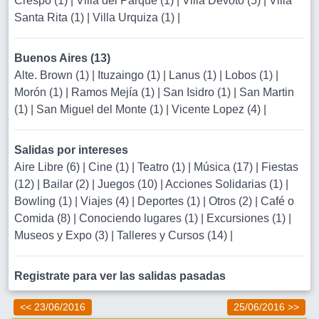
Crespo (1)
|
Villa del Parque (1)
|
Villa Devoto (5)
|
Villa
Santa Rita (1)
|
Villa Urquiza (1)
|
Buenos Aires (13)
Alte. Brown (1)
|
Ituzaingo (1)
|
Lanus (1)
|
Lobos (1)
|
Morón (1)
|
Ramos Mejía (1)
|
San Isidro (1)
|
San Martin
(1)
|
San Miguel del Monte (1)
|
Vicente Lopez (4)
|
Salidas por intereses
Aire Libre (6)
|
Cine (1)
|
Teatro (1)
|
Música (17)
|
Fiestas
(12)
|
Bailar (2)
|
Juegos (10)
|
Acciones Solidarias (1)
|
Bowling (1)
|
Viajes (4)
|
Deportes (1)
|
Otros (2)
|
Café o
Comida (8)
|
Conociendo lugares (1)
|
Excursiones (1)
|
Museos y Expo (3)
|
Talleres y Cursos (14)
|
Registrate para ver las salidas pasadas
<< 23/06/2016
25/06/2016 >>