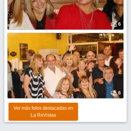
6
6
Ver más fotos destacadas en
La ReVistas