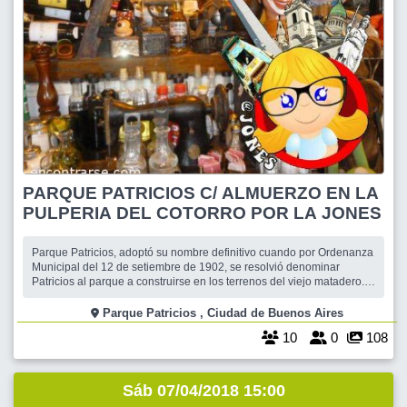
PARQUE PATRICIOS C/ ALMUERZO EN LA
PULPERIA DEL COTORRO POR LA JONES
Parque Patricios, adoptó su nombre definitivo cuando por Ordenanza
Municipal del 12 de setiembre de 1902, se resolvió denominar
Patricios al parque a construirse en los terrenos del viejo matadero.
Ya desde principios del siglo XIX existían mataderos en este sector
de Buenos Aires. Pasada la mitad del siglo, en 1867, comenzaron a
Parque Patricios , Ciudad de Buenos Aires
funcionar en
10
0
108
Sáb 07/04/2018 15:00