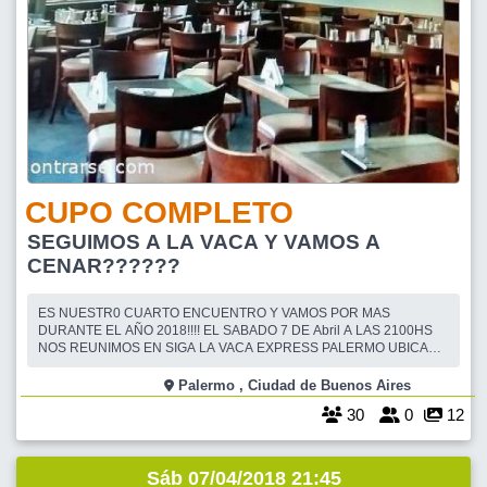
CUPO COMPLETO
SEGUIMOS A LA VACA Y VAMOS A
CENAR??????
ES NUESTR0 CUARTO ENCUENTRO Y VAMOS POR MAS
DURANTE EL AÑO 2018!!!! EL SABADO 7 DE Abril A LAS 2100HS
NOS REUNIMOS EN SIGA LA VACA EXPRESS PALERMO UBICADA
EN ALVAREZ THOMAS 6 ESQUINA DORREGO. EL MENU SE
CARACTERIZA POR SER ABUNDANTE Y MUY RICO.DETALLE DEL
Palermo , Ciudad de Buenos Aires
MISMO: 1)ENTRADA: PROVOLETA 1 POR PERSONA 2)PLATO
30
0
12
PRINCIPAL 1BIFE DE CHORIZO,1 OJO DE BIF
Sáb 07/04/2018 21:45