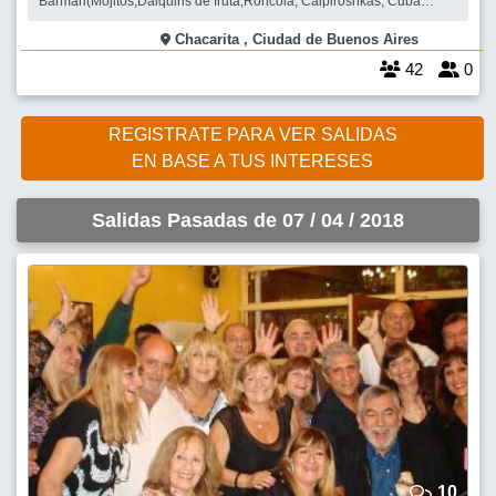
Barman(Mojitos,Daiquiris de fruta,Roncola, Caipiroshkas, Cuba
libre)+ cerveza +gaseosas +H20mineral+ Jugos de fruta con/sin
alcohol+ Café+ Cortado!+ Postres + Tortas! #*MENU de la noche-
Chacarita , Ciudad de Buenos Aires
>todo incluído Embassy Food Style {plateo-bandejeo de embajada S
42
0
REGISTRATE PARA VER SALIDAS
EN BASE A TUS INTERESES
Salidas Pasadas de 07 / 04 / 2018
10