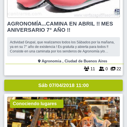
AGRONOMÍA...CAMINA EN ABRIL !! MES
ANIVERSARIO 7° AÑO !!
Actividad Grupal, que realizamos todos los Sábados por la mañana,
ya en su 7° año de existencia ! Es gratuita y abierta para todos !!
Consiste en una caminata por los senderos de Agronomía y/o
Veterinaria. Sabemos que CAMINAR es una gran opción como
ejercicio, y mucho mejor hacerlo en buena compañía. Ah! Sí...desde
Agronomia , Ciudad de Buenos Aires
luego, lo ide
11
0
22
Sáb 07/04/2018 11:00
Conociendo lugares