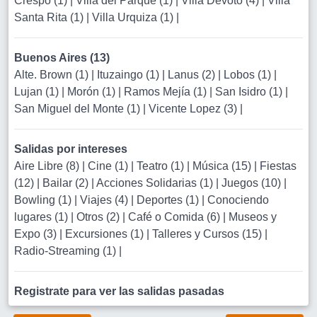
Crespo (1)
|
Villa del Parque (1)
|
Villa Devoto (4)
|
Villa
Santa Rita (1)
|
Villa Urquiza (1)
|
Buenos Aires (13)
Alte. Brown (1)
|
Ituzaingo (1)
|
Lanus (2)
|
Lobos (1)
|
Lujan (1)
|
Morón (1)
|
Ramos Mejía (1)
|
San Isidro (1)
|
San Miguel del Monte (1)
|
Vicente Lopez (3)
|
Salidas por intereses
Aire Libre (8)
|
Cine (1)
|
Teatro (1)
|
Música (15)
|
Fiestas
(12)
|
Bailar (2)
|
Acciones Solidarias (1)
|
Juegos (10)
|
Bowling (1)
|
Viajes (4)
|
Deportes (1)
|
Conociendo
lugares (1)
|
Otros (2)
|
Café o Comida (6)
|
Museos y
Expo (3)
|
Excursiones (1)
|
Talleres y Cursos (15)
|
Radio-Streaming (1)
|
Registrate para ver las salidas pasadas