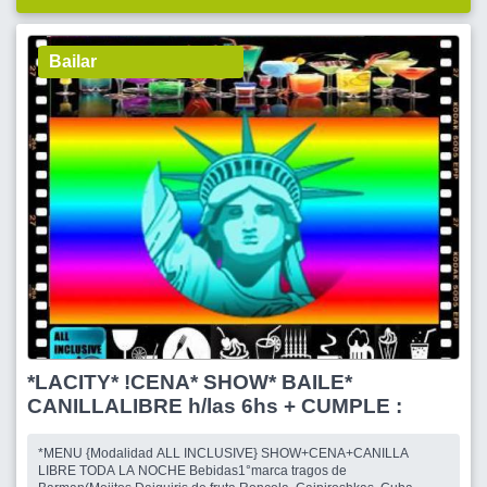
Bailar
*LACITY* !CENA* SHOW* BAILE*
CANILLALIBRE h/las 6hs + CUMPLE :
*MENU {Modalidad ALL INCLUSIVE} SHOW+CENA+CANILLA
LIBRE TODA LA NOCHE Bebidas1°marca tragos de