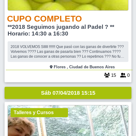
CUPO COMPLETO
**2018 Seguimos jugando al Padel ? **
Horario: 14:30 a 16:30
2018 VOLVEMOS SIIIII !!!!!!! Que pasó con las ganas de divertirte ???
Volvemos ???? Las ganas de pasarla bien ??? Continuamos ????
Las ganas de conocer a otras personas ?? Lo repetimos ??? No fue
competencia, no fue torneo, algunos demostraron que sabían jugar,
otros que querían volver a jugar, otros que querían aprender a jugar,
Flores , Ciudad de Buenos Aires
y ot
15
0
Sáb 07/04/2018 15:15
Talleres y Cursos