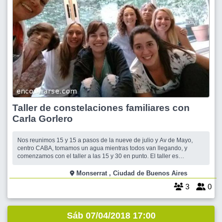
Taller de constelaciones familiares con
Carla Gorlero
Nos reunimos 15 y 15 a pasos de la nueve de julio y Av de Mayo,
centro CABA, tomamos un agua mientras todos van llegando, y
comenzamos con el taller a las 15 y 30 en punto. El taller es
vivencial, la que quiere constelar enuncia un problema que la
aqueja, de cualquier indole (personal, familiar, laboral, sentimental,
Monserrat , Ciudad de Buenos Aires
etc.) y luego se piden part
3
0
Sáb 07/04/2018 17:00