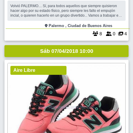
Volvió PALERMO.... Sí, para todos aquellos que siempre quisieron
hacer algo por su estado físico, pero siempre les falto el empujón
incial, o quieren hacerlo en un grupo divertido... Vamos a trabajar en
3 niveles: CORRER, TROTAR y CAMINAR... Ya tenemos varios
concurrentes con sus objetivos definidos... ya empezamos a entrenar
Palermo , Ciudad de Buenos Aires
para logralo S
8
0
4
Sáb 07/04/2018 10:00
Aire Libre