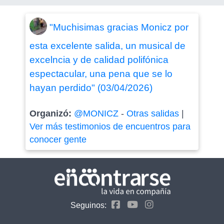
"Muchisimas gracias Monicz por
esta excelente salida, un musical de
excelncia y de calidad polifónica
espectacular, una pena que se lo
hayan perdido" (03/04/2026)
Organizó:
@MONICZ
-
Otras salidas
|
Ver más testimonios de encuentros para
conocer gente
Seguinos: