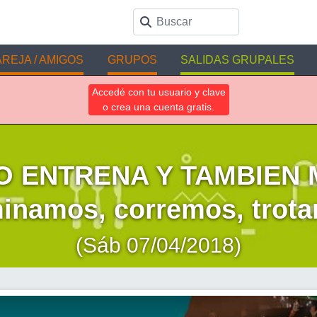
REJA / AMIGOS
GRUPOS
SALIDAS GRUPALES
Accedé con tu usuario y clave
o crea una cuenta gratis.
 ENTRENA Y TAMBIEN M
inamos, corremos, trot
(Sáb 07/04/2018)