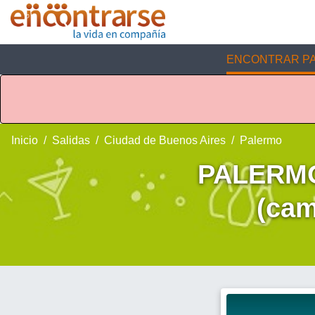
ENCONTRAR PA
Inicio
Salidas
Ciudad de Buenos Aires
Palermo
PALERMO
(cam