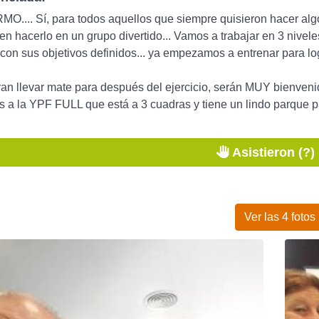
O.... Sí, para todos aquellos que siempre quisieron hacer algo 
ieren hacerlo en un grupo divertido... Vamos a trabajar en 3 
con sus objetivos definidos... ya empezamos a entrenar para logr
an llevar mate para después del ejercicio, serán MUY bienven
os a la YPF FULL que está a 3 cuadras y tiene un lindo parque par
Asistieron (?)
Ver las 4 fotos