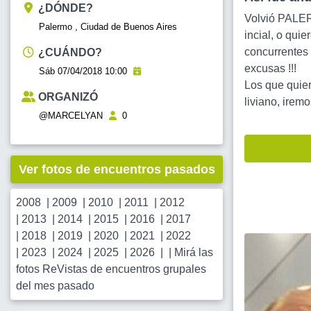
¿DÓNDE?
Volvió PALERM
Palermo , Ciudad de Buenos Aires
incial, o qu
concurrentes 
¿CUÁNDO?
excusas !!!
Sáb 07/04/2018 10:00
Los que quier
ORGANIZÓ
liviano, irem
@MARCELYAN
0
Ver fotos de encuentros pasados
2008
|
2009
|
2010
|
2011
|
2012
|
2013
|
2014
|
2015
|
2016
|
2017
|
2018
|
2019
|
2020
|
2021
|
2022
|
2023
|
2024
|
2025
|
2026
| |
Mirá las
fotos ReVistas de encuentros grupales
del mes pasado