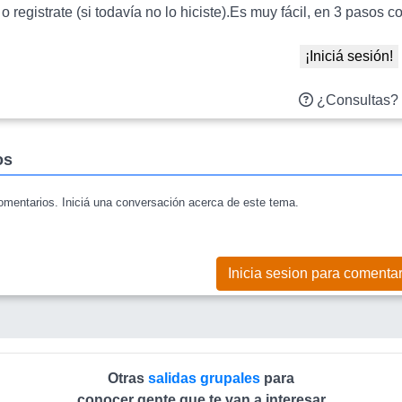
 o registrate (si todavía no lo hiciste).Es muy fácil, en 3 paso
¡Iniciá sesión!
¿Consultas?
os
mentarios. Iniciá una conversación acerca de este tema.
Inicia sesion para comentar
Otras
salidas grupales
para
conocer gente que te van a interesar