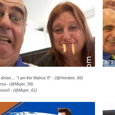
dirían.... "I am the Walrus !!!" -
(
@Hombre_66
)
rsa -
(
@Mujer_59
)
osos!! -
(
@Mujer_61
)