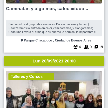
Caminatas y algo mas, cafeciiiitooo...
Bienvenidos al grupo de caminatas: De atardeceres y lunas :)
Realizaremos la entrada en calor, caminaremos, y elongaremos;
Cada uno llevará el ritmo que su cuerpo le permita, lo importante es
estar en movimiento, interactuar, charlar, reír... 🌈 Quien guste, puede
sumarse al cafecito o cena, el gasto corre por cuenta de cada uno.
Parque Chacabuco , Ciudad de Buenos Aires
Las caminat
4
0
19
Lun 20/09/2021 20:00
Talleres y Cursos