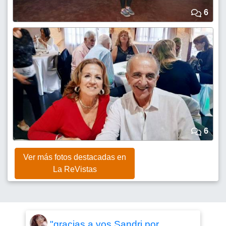
6
6
Ver más fotos destacadas en
La ReVistas
"gracias a vos Sandri por