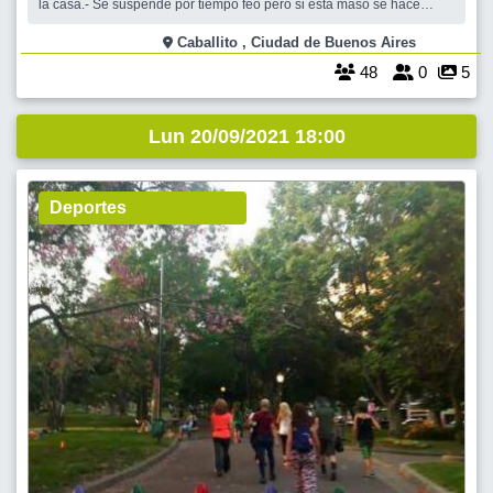
la casa.- Se suspende por tiempo feo pero si esta maso se hace
igual. Nos quedamos desde las 18.30 hs hasta que nos echen. Es un
Lunes el dia mas out de la semana pero de endorfinas a full.- Por eso
Caballito , Ciudad de Buenos Aires
a bril
48
0
5
Lun 20/09/2021 18:00
Deportes