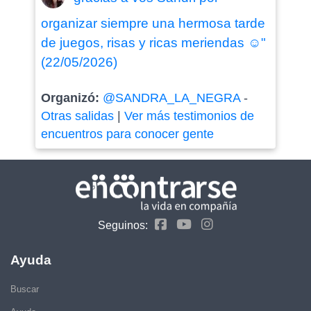
organizar siempre una hermosa tarde
de juegos, risas y ricas meriendas ☺️"
(22/05/2026)
Organizó:
@SANDRA_LA_NEGRA
-
Otras salidas
|
Ver más testimonios de
encuentros para conocer gente
Seguinos:
Ayuda
Buscar