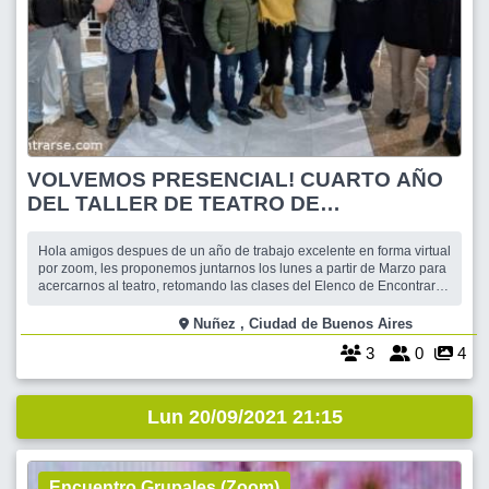
VOLVEMOS PRESENCIAL! CUARTO AÑO
DEL TALLER DE TEATRO DE
ENCONTRARSE APRENDE Y DIVERTITE!!
!!
Hola amigos despues de un año de trabajo excelente en forma virtual
por zoom, les proponemos juntarnos los lunes a partir de Marzo para
acercarnos al teatro, retomando las clases del Elenco de Encontrarse
que ya esta funcionando , esta vez en forma presencial . Con
protocolo ,distancia, y recaudos necesarios y a la vez divirtiéndonos
Nuñez , Ciudad de Buenos Aires
,imp
3
0
4
Lun 20/09/2021 21:15
Encuentro Grupales (Zoom)