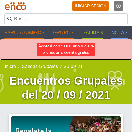
INICIAR SESION
PAREJA / AMIGOS
GRUPOS
SALIDAS
NOTAS
Accedé con tu usuario y clave
o crea una cuenta gratis.
Inicio
Salidas Grupales
20-09-21
Encuentros Grupales
del 20 / 09 / 2021