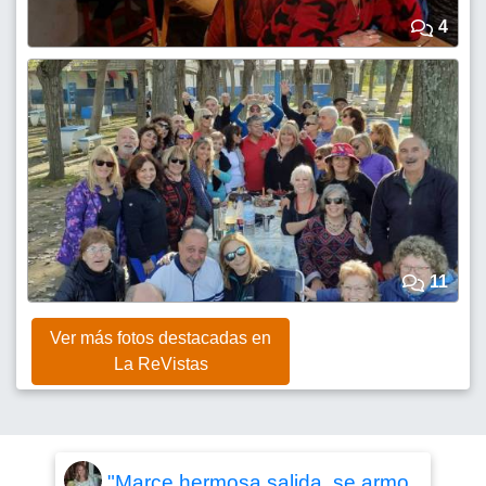
4
11
Ver más fotos destacadas en
La ReVistas
"Marce hermosa salida, se armo