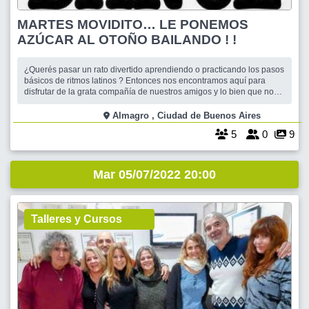
MARTES MOVIDITO… LE PONEMOS
AZÚCAR AL OTOÑO BAILANDO ! !
¿Querés pasar un rato divertido aprendiendo o practicando los pasos
básicos de ritmos latinos ? Entonces nos encontramos aquí para
disfrutar de la grata compañía de nuestros amigos y lo bien que nos
hace bailar. Contamos con una amplia sala bien ventilada y la mejor
música , cuidando siempre las medidas sanitarias , disponen de
Almagro , Ciudad de Buenos Aires
alcohol
5
0
9
Mar 05/07/2022 20:00
Talleres y Cursos