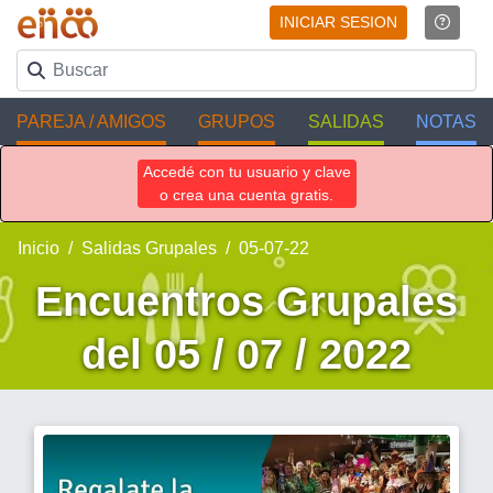
INICIAR SESION
PAREJA / AMIGOS
GRUPOS
SALIDAS
NOTAS
Accedé con tu usuario y clave
o crea una cuenta gratis.
Inicio
Salidas Grupales
05-07-22
Encuentros Grupales
del 05 / 07 / 2022