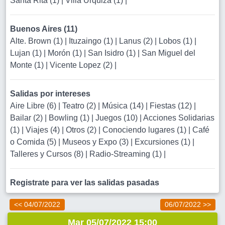
Santa Rita (1)
|
Villa Urquiza (1)
|
Buenos Aires (11)
Alte. Brown (1)
|
Ituzaingo (1)
|
Lanus (2)
|
Lobos (1)
|
Lujan (1)
|
Morón (1)
|
San Isidro (1)
|
San Miguel del
Monte (1)
|
Vicente Lopez (2)
|
Salidas por intereses
Aire Libre (6)
|
Teatro (2)
|
Música (14)
|
Fiestas (12)
|
Bailar (2)
|
Bowling (1)
|
Juegos (10)
|
Acciones Solidarias
(1)
|
Viajes (4)
|
Otros (2)
|
Conociendo lugares (1)
|
Café
o Comida (5)
|
Museos y Expo (3)
|
Excursiones (1)
|
Talleres y Cursos (8)
|
Radio-Streaming (1)
|
Registrate para ver las salidas pasadas
<< 04/07/2022
06/07/2022 >>
Mar 05/07/2022 15:00