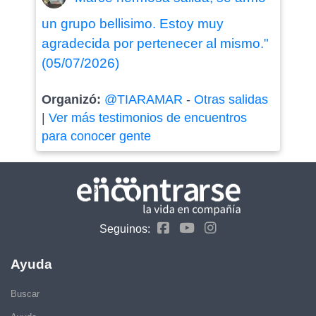
un grupo bellisimo. Estoy muy
agradecida por pertenecer al mismo."
(05/07/2026)
Organizó:
@TIARAMAR
-
Otras salidas
|
Ver más testimonios de encuentros
para conocer gente
Seguinos:
Ayuda
Buscar