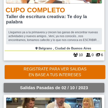
CUPO COMPLETO
Taller de escritura creativa: Te doy la
palabra
Llegamos ya a la primavera y crecen las ganas de encontrar nuevas
actividades y nuevos amigos...Vení, ya nos conocés...nos
encontramos, tomamos cafecito y lo que nos convoca es ESCRIBIR.
Sí, escribir, buscar nuestro propio estilo que es nuestra respiración.
Aprender recursos literarios, tips que mejoren tu manera de expresar
Belgrano , Ciudad de Buenos Aires
eso que querés
10
0
6
REGISTRATE PARA VER SALIDAS
EN BASE A TUS INTERESES
Salidas Pasadas de 02 / 10 / 2023