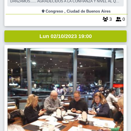
DANZAMOS....... AGRADECIDOS A LA CONFIANZA Y NIVEL AL QUE
NOS LLEVA NUESTRO QUERIDO MAESTRO . Ya danzamos
coreografías para presentafr. Invitamos a que te integres . Vamos que
Congreso , Ciudad de Buenos Aires
se puede, se puede ............LA CLASE
3
0
Lun 02/10/2023 19:00