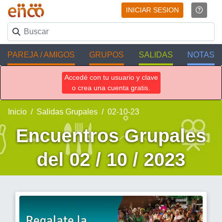
INICIAR SESION
PAREJA / AMIGOS
GRUPOS
SALIDAS
NOTAS
Accedé con tu usuario y clave
o crea una cuenta gratis.
Inicio
Salidas Grupales
02-10-23
Encuentros Grupales
del 02 / 10 / 2023