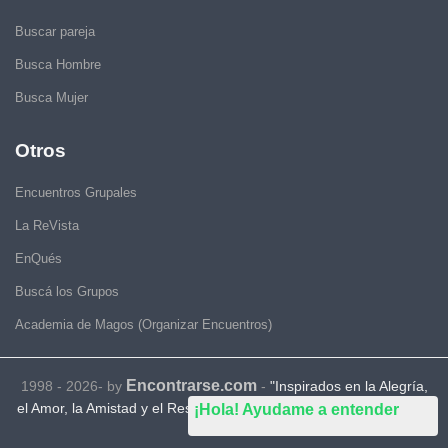
Buscar pareja
Busca Hombre
Busca Mujer
Otros
Encuentros Grupales
La ReVista
EnQués
Buscá los Grupos
Academia de Magos (Organizar Encuentros)
Encontrarse.com
1998 - 2026- by
-
"Inspirados en la Alegría,
el Amor, la Amistad y el Respeto, motivamos a la gente a que sea
¡Hola! Ayudame a entender
feliz."