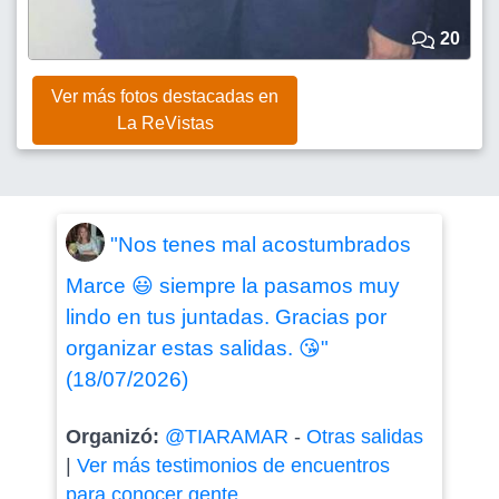
20
Ver más fotos destacadas en
La ReVistas
"Nos tenes mal acostumbrados
Marce 😃 siempre la pasamos muy
lindo en tus juntadas. Gracias por
organizar estas salidas. 😘"
(18/07/2026)
Organizó:
@TIARAMAR
-
Otras salidas
|
Ver más testimonios de encuentros
para conocer gente