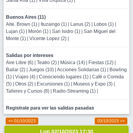
Santa Rita (1)
|
Villa Urquiza (1)
|
Buenos Aires (11)
Alte. Brown (1)
|
Ituzaingo (1)
|
Lanus (2)
|
Lobos (1)
|
Lujan (1)
|
Morón (1)
|
San Isidro (1)
|
San Miguel del
Monte (1)
|
Vicente Lopez (2)
|
Salidas por intereses
Aire Libre (6)
|
Teatro (2)
|
Música (14)
|
Fiestas (12)
|
Bailar (2)
|
Juegos (10)
|
Acciones Solidarias (1)
|
Bowling
(1)
|
Viajes (4)
|
Conociendo lugares (1)
|
Café o Comida
(5)
|
Otros (2)
|
Excursiones (1)
|
Museos y Expo (3)
|
Talleres y Cursos (8)
|
Radio-Streaming (1)
|
Registrate para ver las salidas pasadas
<< 01/10/2023
03/10/2023 >>
Lun 02/10/2023 17:30