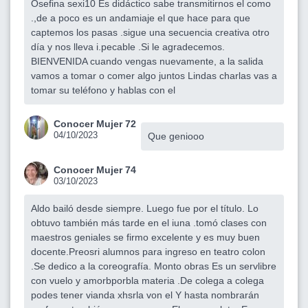
Osefina sexi10 Es didáctico sabe transmitirnos el como
.,de a poco es un andamiaje el que hace para que
captemos los pasas .sigue una secuencia creativa otro
día y nos lleva i.pecable .Si le agradecemos.
BIENVENIDA cuando vengas nuevamente, a la salida
vamos a tomar o comer algo juntos Lindas charlas vas a
tomar su teléfono y hablas con el
Conocer Mujer 72
04/10/2023
Que geniooo
Conocer Mujer 74
03/10/2023
Aldo bailó desde siempre. Luego fue por el título. Lo
obtuvo también más tarde en el iuna .tomó clases con
maestros geniales se firmo excelente y es muy buen
docente.Preosri alumnos para ingreso en teatro colon
.Se dedico a la coreografía. Monto obras Es un servlibre
con vuelo y amorbporbla materia .De colega a colega
podes tener vianda xhsrla von el Y hasta nombrarán