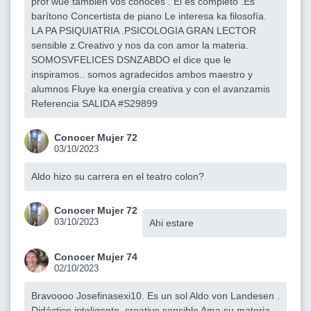
prof wue también vos conoces . El es completo .Es
barítono Concertista de piano Le interesa ka filosofía.
LA PA PSIQUIATRIA .PSICOLOGIA GRAN LECTOR
sensible z.Creativo y nos da con amor la materia.
SOMOSVFELICES DSNZABDO el dice que le
inspiramos.. somos agradecidos ambos maestro y
alumnos Fluye ka energía creativa y con el avanzamis
Referencia SALIDA #S29899
Conocer Mujer 72
03/10/2023
Aldo hizo su carrera en el teatro colon?
Conocer Mujer 72
03/10/2023
Ahi estare
Conocer Mujer 74
02/10/2023
Bravoooo Josefinasexi10. Es un sol Aldo von Landesen .
Didáctico inteligente ,creativo,sensible Ama su materia