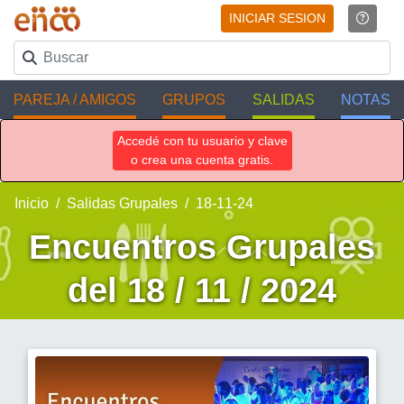
INICIAR SESION
PAREJA / AMIGOS
GRUPOS
SALIDAS
NOTAS
Accedé con tu usuario y clave
o crea una cuenta gratis.
Inicio
Salidas Grupales
18-11-24
Encuentros Grupales
del 18 / 11 / 2024