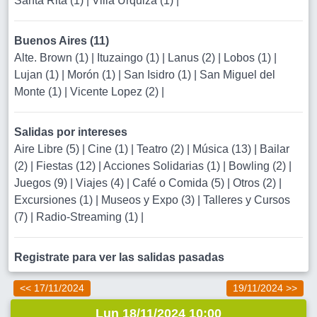
Santa Rita (1)
|
Villa Urquiza (1)
|
Buenos Aires (11)
Alte. Brown (1)
|
Ituzaingo (1)
|
Lanus (2)
|
Lobos (1)
|
Lujan (1)
|
Morón (1)
|
San Isidro (1)
|
San Miguel del
Monte (1)
|
Vicente Lopez (2)
|
Salidas por intereses
Aire Libre (5)
|
Cine (1)
|
Teatro (2)
|
Música (13)
|
Bailar
(2)
|
Fiestas (12)
|
Acciones Solidarias (1)
|
Bowling (2)
|
Juegos (9)
|
Viajes (4)
|
Café o Comida (5)
|
Otros (2)
|
Excursiones (1)
|
Museos y Expo (3)
|
Talleres y Cursos
(7)
|
Radio-Streaming (1)
|
Registrate para ver las salidas pasadas
<< 17/11/2024
19/11/2024 >>
Lun 18/11/2024 10:00