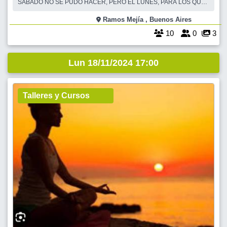
SABADO NO SE PUDO HACER, PERO EL LUNES, PARA LOS QUE
SIGUEN CON GANAS Y QUIERAN CAMINAR, SE HACE LA
CAMINATA UN LUNES FERIADO. HERMOSOS DIAS PARA UNA
Ramos Mejía , Buenos Aires
CAMINATA EN COMPAÑÍA, CHARLANDO Y EJERCITANDO AL
10
0
3
MISMO TIEMPO. EL CIRCUITO AEROBICO DE "
Lun 18/11/2024 17:00
Talleres y Cursos