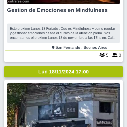
Gestion de Emociones en Mindfulness
Este proximo Lunes 18 Feriado : Que es Mindfulness y como regular
y gestionar emociones desde el cultivo de la atencion plena. Nos
encontramos el proximo Lunes 18 de noviembre a las 17hs en: Cafe
Martinez Punta Chica. Av del Libertador 2495. Victoria. San
Fernando. El evento durara 1.5 hs y el costo sera $4.000 (+alguna
San Fernando , Buenos Aires
consumicion no incluid
5
0
Lun 18/11/2024 17:00