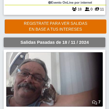
encontras propuestas cerca de casa, o en los horarios que vos
Evento OnLine por internet
queres , veni a ch
18
0
11
REGISTRATE PARA VER SALIDAS
EN BASE A TUS INTERESES
Salidas Pasadas de 18 / 11 / 2024
7