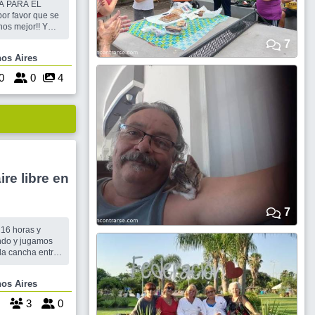
os mejor!! Y
olones
7
o , Buenos Aires
0
0
4
ire libre en
7
 16 horas y
ndo y jugamos
 la cancha entre
Buenos Aires
3
0