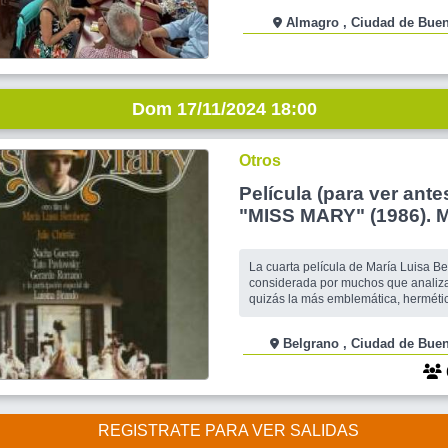
nuestra día a día.!! Mucho para deba
Almagro , Ciudad de 
escucharte!! Y que te lleves nuevas 
para reflexionar. Venite a LA CONTINENTAL de Av.
Corrientes
Dom 17/11/2024 18:00
Otros
Película (para ver antes
"MISS MARY" (1986). M
"La vida y el cine de M
Bemberg"
La cuarta película de María Luisa B
considerada por muchos que analiz
quizás la más emblemática, hermétic
la vez. Estamos hablando de “MISS
la que dedicaremos el próximo encue
Belgrano , Ciudad de 
esta realizadora es particularmente p
denodadamente provocador, y tiene 
REGISTRATE PARA VER SALIDAS