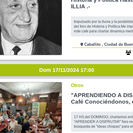
ILLIA .-
Impulsado por la lluvia y la posibilid
del foro de Historia y Politica.Me im
este cafe para charlar dinamica med
amigos/as. Con madurez datos y en
En un grupo pequeño que es ideal.
Caballito , Ciudad de
mano.En el interior de un cafe de m
Caballito. La subo con escaso tiem
como
Dom 17/11/2024 17:00
Otros
"APRENDIENDO A DIS
Café Conociéndonos, c
amigos y algo más.....
17 HS.del DOMINGO, charlamos ent
"APRENDER A DISFRUTAR" Nos reu
búsqueda de "ideas chispas" para el crecimiento
personal y nuevas experiencias par