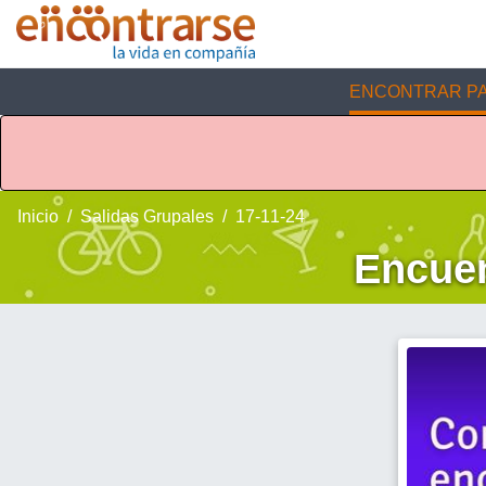
ENCONTRAR PA
Inicio
Salidas Grupales
17-11-24
Encuen