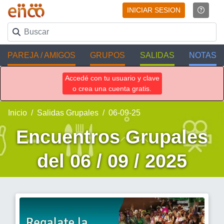
INICIAR SESION
PAREJA / AMIGOS
GRUPOS
SALIDAS
NOTAS
Accedé con tu usuario y clave
o crea una cuenta gratis.
Inicio
Salidas Grupales
06-09-25
Encuentros Grupales
del 06 / 09 / 2025