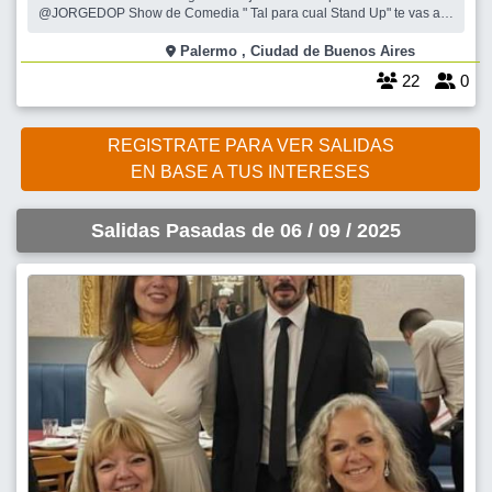
@JORGEDOP Show de Comedia " Tal para cual Stand Up" te vas a
reir si o si. Con los mejores artistas del circuito. No te quedes afuera.
.Cena a la carta. .Espectáculo (al sobre) . Al mejor estilo para que lo
Palermo , Ciudad de Buenos Aires
pases genial
22
0
REGISTRATE PARA VER SALIDAS
EN BASE A TUS INTERESES
Salidas Pasadas de 06 / 09 / 2025