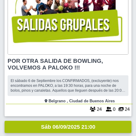
POR OTRA SALIDA DE BOWLING,
VOLVEMOS A PALOKO !!!
El sábado 6 de Septiembre los CONFIRMADOS, (excluyente) nos
encontramos en PALOKO, a las 19:30 horas, para una noche de
bolos, pinos y canaletas. Aquellos que lleguen después de las 20:00
se harán cargo de formar equipo y de obtener los turnos
correspondientes Finalizado el juego de todos los equipos, los que
Belgrano , Ciudad de Buenos Aires
así lo deseen, iremos a cenar
24
0
24
Sáb 06/09/2025 21:00