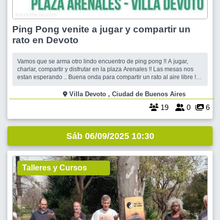
Ping Pong venite a jugar y compartir un
rato en Devoto
Vamos que se arma otro lindo encuentro de ping pong !! A jugar,
charlar, compartir y disfrutar en la plaza Arenales !! Las mesas nos
estan esperando .. Buena onda para compartir un rato al aire libre !!
Sale charla entre descanso y descanso es un excelente momento
para conocer gente nueva y también conocer de otra forma a
Villa Devoto , Ciudad de Buenos Aires
compañeros de
19
0
6
Sáb 06/09/2025 10:30
Talleres y Cursos