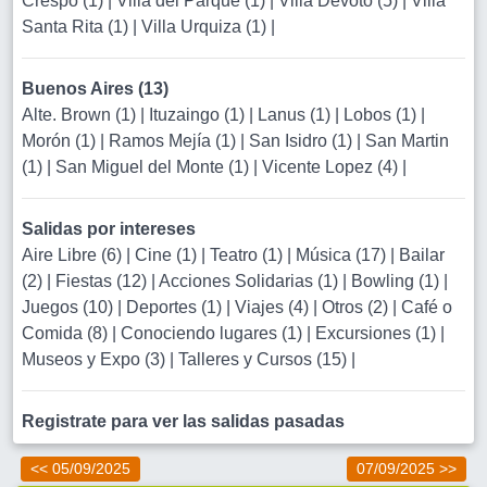
Crespo (1)
|
Villa del Parque (1)
|
Villa Devoto (5)
|
Villa
Santa Rita (1)
|
Villa Urquiza (1)
|
Buenos Aires (13)
Alte. Brown (1)
|
Ituzaingo (1)
|
Lanus (1)
|
Lobos (1)
|
Morón (1)
|
Ramos Mejía (1)
|
San Isidro (1)
|
San Martin
(1)
|
San Miguel del Monte (1)
|
Vicente Lopez (4)
|
Salidas por intereses
Aire Libre (6)
|
Cine (1)
|
Teatro (1)
|
Música (17)
|
Bailar
(2)
|
Fiestas (12)
|
Acciones Solidarias (1)
|
Bowling (1)
|
Juegos (10)
|
Deportes (1)
|
Viajes (4)
|
Otros (2)
|
Café o
Comida (8)
|
Conociendo lugares (1)
|
Excursiones (1)
|
Museos y Expo (3)
|
Talleres y Cursos (15)
|
Registrate para ver las salidas pasadas
<< 05/09/2025
07/09/2025 >>