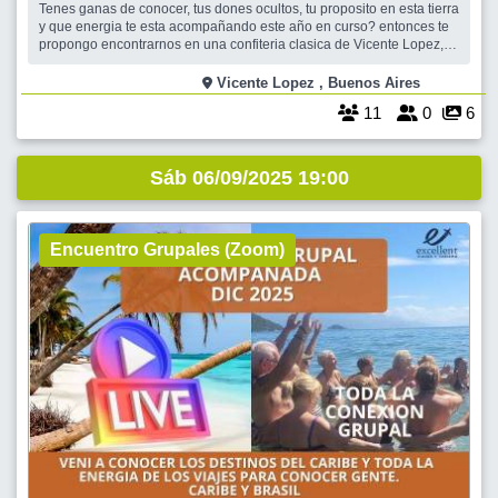
Tenes ganas de conocer, tus dones ocultos, tu proposito en esta tierra
y que energia te esta acompañando este año en curso? entonces te
propongo encontrarnos en una confiteria clasica de Vicente Lopez,
compartiremos una "NUMERIENDA MAGICA" donde recibiras una
devolucion completa sobre lo que dicen tus numeros, grabacion y
Vicente Lopez , Buenos Aires
fotocopia para que te ll
11
0
6
Sáb 06/09/2025 19:00
Encuentro Grupales (Zoom)