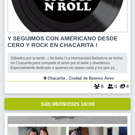
Y SEGUIMOS CON AMERICANO DESDE
CERO Y ROCK EN CHACARITA !
Sábados por la tarde : ¡ Se baila ! La Hermandad Bailadora se reúne
en Chacarita para compartir el amor por el baile y divertirnos.
Especialmente dedicado a quienes no sepan nada y los que ya
bailan están invitados a demostrar y compartir pasos y figuras.
Dedicaremos una hora al Americano con los mejores temas
Chacarita , Ciudad de Buenos Aires
ochentosos. Arrancamos con
8
0
4
Sáb 06/09/2025 16:00