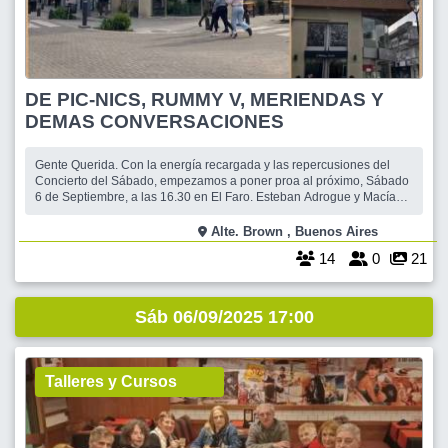
DE PIC-NICS, RUMMY V, MERIENDAS Y
DEMAS CONVERSACIONES
Gente Querida. Con la energía recargada y las repercusiones del
Concierto del Sábado, empezamos a poner proa al próximo, Sábado
6 de Septiembre, a las 16.30 en El Faro. Esteban Adrogue y Macías.
Adrogué. Piso 1. La propuesta va en dirección a generar
conversaciones acerca de los destinos por elegir y seleccionar
Alte. Brown , Buenos Aires
algunos para la realización
14
0
21
Sáb 06/09/2025 17:00
Talleres y Cursos