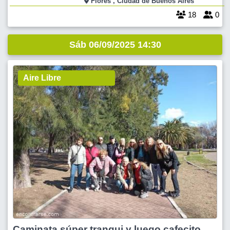
Flores , Ciudad de Buenos Aires
18
0
Sáb 06/09/2025 14:30
Aire Libre
Caminata súper tranqui y luego cafecito