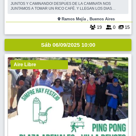
JUNTOS Y CAMINANDO! DESPUES DE LA CAMINATA NOS
JUNTAMOS A TOMAR UN RICO CAFÉ. Y LLEGAN LOS DIAS
PRIMAVERALES, ESPECIALES PARA UNA CAMINATA EN
COMPAÑÍA, CHARLANDO Y EJERCITANDO AL MISMO TIEMPO. EL
Ramos Mejía , Buenos Aires
CIRCUITO AEROBICO DE "EL CAMPITO" SE ENCUENTRA A
19
0
15
POCAS CUADRAS DE LA ESTACIÓN DE RAMOS MEJIA,
Sáb 06/09/2025 10:00
Aire Libre