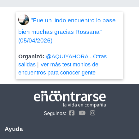
"Fue un lindo encuentro lo pase
bien muchas gracias Rossana"
(05/04/2026)
Organizó:
@AQUIYAHORA
-
Otras
salidas
|
Ver más testimonios de
encuentros para conocer gente
Seguinos:
Ayuda