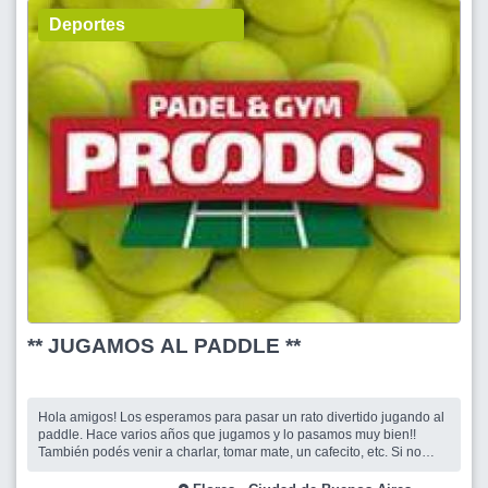
Deportes
** JUGAMOS AL PADDLE **
Hola amigos! Los esperamos para pasar un rato divertido jugando al
paddle. Hace varios años que jugamos y lo pasamos muy bien!!
También podés venir a charlar, tomar mate, un cafecito, etc. Si no
tenés paleta en el lugar te alquilan una. El costo de la cancha es de
$8000 por persona. Te esperamos !! Cris y Betita