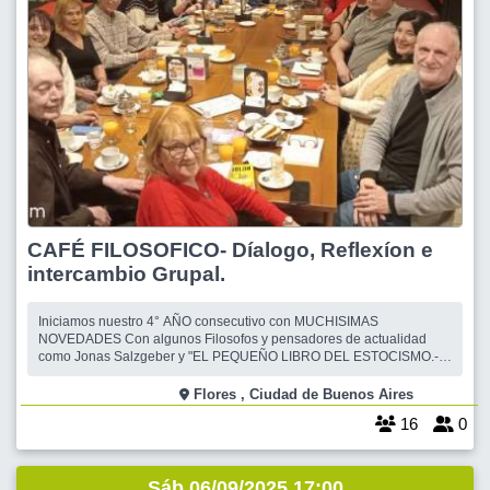
CAFÉ FILOSOFICO- Díalogo, Reflexíon e
intercambio Grupal.
Iniciamos nuestro 4° AÑO consecutivo con MUCHISIMAS
NOVEDADES Con algunos Filosofos y pensadores de actualidad
como Jonas Salzgeber y "EL PEQUEÑO LIBRO DEL ESTOCISMO.-
También libros de suma actualidad como:"ENCUENTROS" - El lado B
del Amor.- de Gabriel Rolón. El año anterior Leimos y reflexionamos
Flores , Ciudad de Buenos Aires
sobre BAUMAN Zygman y su libro "EL Amo
16
0
Sáb 06/09/2025 17:00