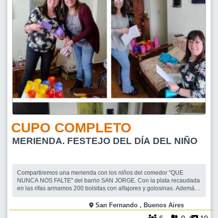
CUPO COMPLETO
MERIENDA. FESTEJO DEL DÍA DEL NIÑO
Compartiremos una merienda con los niños del comedor "QUE
NUNCA NOS FALTE" del barrio SAN JORGE. Con la plata recaudada
en las rifas armamos 200 bolsitas con alfajores y golosinas. Además
cada niño recibirá un vaso con el logo de EncoSolidarios de regalo y
se les servirá una chocolatada/jugos. También le llevaremos a la
San Fernando , Buenos Aires
encargada del comedo