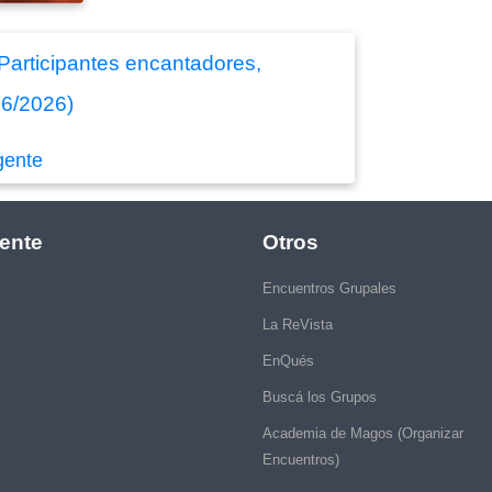
 Participantes encantadores,
/06/2026)
gente
ente
Otros
Encuentros Grupales
La ReVista
EnQués
Buscá los Grupos
Academia de Magos (Organizar
Encuentros)