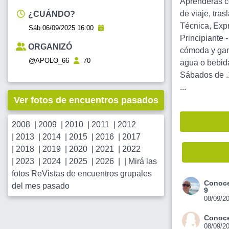
Aprenderás co
de viaje, tra
¿CUÁNDO?
Técnica, Expr
Sáb 06/09/2025 16:00
Principiante 
ORGANIZÓ
cómoda y gana
@APOLO_66
70
agua o bebid
Sábados de .
...
Ver fotos de encuentros pasados
2008
|
2009
|
2010
|
2011
|
2012
|
2013
|
2014
|
2015
|
2016
|
2017
|
2018
|
2019
|
2020
|
2021
|
2022
|
2023
|
2024
|
2025
|
2026
| |
Mirá las
fotos ReVistas de encuentros grupales
Conoce
del mes pasado
9
08/09/2
Conoce
08/09/2