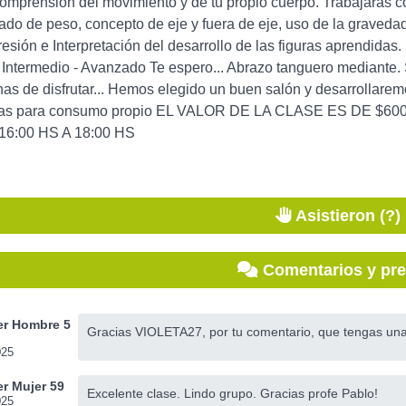
mprensión del movimiento y de tu propio cuerpo. Trabajarás con 
slado de peso, concepto de eje y fuera de eje, uso de la gravedad 
esión e Interpretación del desarrollo de las figuras aprendidas
- Intermedio - Avanzado Te espero... Abrazo tanguero mediante.
s de disfrutar... Hemos elegido un buen salón y desarrollarem
as para consumo propio EL VALOR DE LA CLASE ES DE $6000.-.
16:00 HS A 18:00 HS
Asistieron (?)
Comentarios y pr
r Hombre 5
Gracias VIOLETA27, por tu comentario, que tengas un
025
r Mujer 59
Excelente clase. Lindo grupo. Gracias profe Pablo!
025