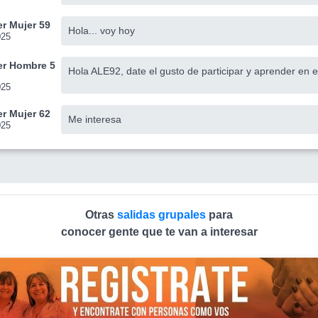
r Mujer 59
Hola... voy hoy
025
r Hombre 5
Hola ALE92, date el gusto de participar y aprender en e
025
r Mujer 62
Me interesa
025
Otras
salidas grupales
para
conocer gente que te van a interesar