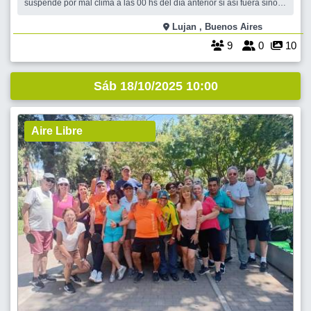
suspende por mal clima a las 00 hs del día anterior si así fuera sino
se hace mínimo 4 personas re confirmadas 100 personas cupo total.
Podes venir con gente amiga en tu auto y encontrarnos allá en Lujan.
Lujan , Buenos Aires
O
9
0
10
Sáb 18/10/2025 10:00
Aire Libre