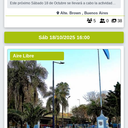
Este próximo Sábado 18 de Octubre se llevará a cabo la actividad
denominada “Una Noche en los Museos”. Los horarios arrancan
desde la MEDIA TARDE y tranquilamente podremos visitar dos de
Alte. Brown , Buenos Aires
ellos antes del anochecer. Hemos seleccionad
5
0
38
Sáb 18/10/2025 16:00
Aire Libre