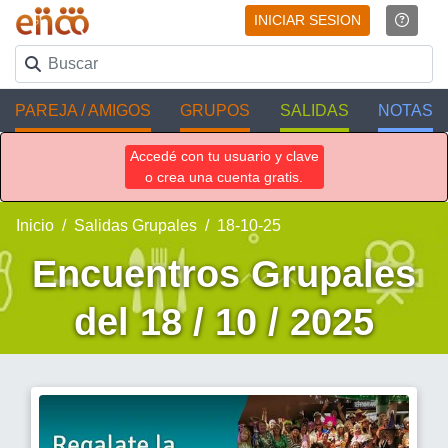
INICIAR SESION
PAREJA / AMIGOS
GRUPOS
SALIDAS
NOTAS
Accedé con tu usuario y clave
o crea una cuenta gratis.
Inicio
Salidas Grupales
18-10-25
Encuentros Grupales
del 18 / 10 / 2025