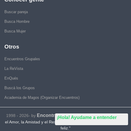
Buscar pareja
Busca Hombre
Busca Mujer
Otros
Encuentros Grupales
La ReVista
EnQués
Buscá los Grupos
Academia de Magos (Organizar Encuentros)
Encontrarse.com
1998 - 2026- by
-
"Inspirados en la Alegría,
¡Hola! Ayudame a entender
el Amor, la Amistad y el Respeto, motivamos a la gente a que sea
feliz."