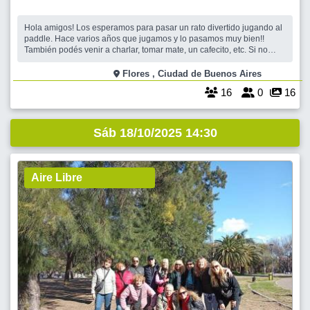
Hola amigos! Los esperamos para pasar un rato divertido jugando al
paddle. Hace varios años que jugamos y lo pasamos muy bien!!
También podés venir a charlar, tomar mate, un cafecito, etc. Si no
tenés paleta en el lugar te alquilan una. El costo de la cancha es de
$8000 por persona. Te esperamos !! Cris y Betita
Flores , Ciudad de Buenos Aires
16
0
16
Sáb 18/10/2025 14:30
Aire Libre