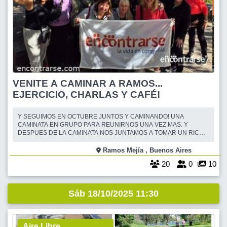
VENITE A CAMINAR A RAMOS...
EJERCICIO, CHARLAS Y CAFÉ!
Y SEGUIMOS EN OCTUBRE JUNTOS Y CAMINANDO! UNA
CAMINATA EN GRUPO PARA REUNIRNOS UNA VEZ MAS. Y
DESPUES DE LA CAMINATA NOS JUNTAMOS A TOMAR UN RICO
CAFÉ Y CHARLAR AMENAMENTE. LLEGAN LOS DIAS
PRIMAVERALES, ESPECIALES PARA UNA CAMINATA EN
Ramos Mejía , Buenos Aires
COMPAÑÍA, CHARLANDO Y EJERCITANDO AL MISMO TIEMPO. EL
20
0
10
CIRCUITO AEROBICO DE "EL CAMPITO" SE ENCUENTRA A POCA
Sáb 18/10/2025 11:30
Aire Libre