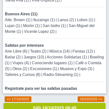
Santa Rita (1)
|
Villa Urquiza (1)
|
Buenos Aires (11)
Alte. Brown (1)
|
Ituzaingo (1)
|
Lanus (2)
|
Lobos (1)
|
Lujan (1)
|
Morón (1)
|
San Isidro (1)
|
San Miguel del
Monte (1)
|
Vicente Lopez (2)
|
Salidas por intereses
Aire Libre (6)
|
Teatro (2)
|
Música (14)
|
Fiestas (12)
|
Bailar (2)
|
Juegos (10)
|
Acciones Solidarias (1)
|
Bowling
(1)
|
Viajes (4)
|
Conociendo lugares (1)
|
Café o Comida
(5)
|
Otros (2)
|
Excursiones (1)
|
Museos y Expo (3)
|
Talleres y Cursos (8)
|
Radio-Streaming (1)
|
Registrate para ver las salidas pasadas
<< 17/10/2025
19/10/2025 >>
Sáb 18/10/2025 08:45