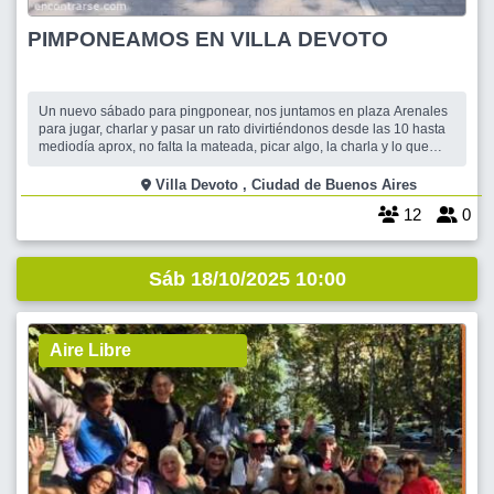
PIMPONEAMOS EN VILLA DEVOTO
Un nuevo sábado para pingponear, nos juntamos en plaza Arenales
para jugar, charlar y pasar un rato divirtiéndonos desde las 10 hasta
mediodía aprox, no falta la mateada, picar algo, la charla y lo que
surga entre los de siempre y los nuevos, también festejamos el
cumple de Carlos . Que el ping pong sea la excusa para pasar un
Villa Devoto , Ciudad de Buenos Aires
rato en buena com
12
0
Sáb 18/10/2025 10:00
Aire Libre