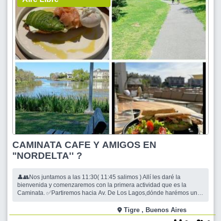
CAMINATA CAFE Y AMIGOS EN
"NORDELTA'' ?
👤👥Nos juntamos a las 11:30( 11:45 salimos ) Allí les daré la
bienvenida y comenzaremos con la primera actividad que es la
Caminata. ✅Partiremos hacia Av. De Los Lagos,dónde harémos una
paradita de 10 minutos en un Centro Comercial para pasar al baño
etc.,y luego adentrarnos a Nordelta donde exploraremos la fauna
Tigre , Buenos Aires
silvestre ( aves y Ca