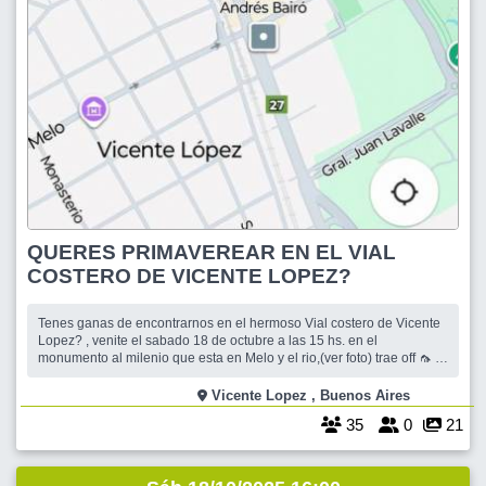
QUERES PRIMAVEREAR EN EL VIAL
COSTERO DE VICENTE LOPEZ?
Tenes ganas de encontrarnos en el hermoso Vial costero de Vicente
Lopez? , venite el sabado 18 de octubre a las 15 hs. en el
monumento al milenio que esta en Melo y el rio,(ver foto) trae off 🦟 tu
sillita, tu mat, o tu lonita, tus ganas de disfrutar 😁y obvio el mate 🧉y
algo rrrricooooooo 🥐🥐 para compartir dale? te esperamos!! Esta
Vicente Lopez , Buenos Aires
35
0
21