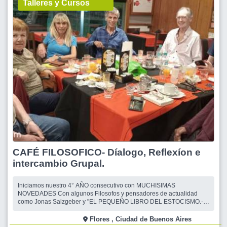
Talleres y Cursos
CAFÉ FILOSOFICO- Díalogo, Reflexíon e
intercambio Grupal.
Iniciamos nuestro 4° AÑO consecutivo con MUCHISIMAS
NOVEDADES Con algunos Filosofos y pensadores de actualidad
como Jonas Salzgeber y "EL PEQUEÑO LIBRO DEL ESTOCISMO.-
También libros de suma actualidad como:"ENCUENTROS" - El lado B
del Amor.- de Gabriel Rolón. El año anterior Leimos y reflexionamos
Flores , Ciudad de Buenos Aires
sobre BAUMAN Zygman y su libro "EL Amo