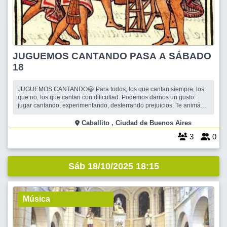
JUGUEMOS CANTANDO PASA A SÁBADO
18
JUGUEMOS CANTANDO😃 Para todos, los que cantan siempre, los
que no, los que cantan con dificultad. Podemos darnos un gusto:
jugar cantando, experimentando, desterrando prejuicios. Te animás?
Te invito entonces a jugar, a crear armonías: la voz y la emoción, una
rueda cálida y conociendo nuevas amistades (y nuevas voces). Rock,
Caballito , Ciudad de Buenos Aires
brasileros,
3
0
Sáb 18/10/2025 18:15
Música