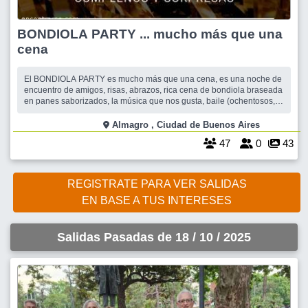
BONDIOLA PARTY ... mucho más que una
cena
El BONDIOLA PARTY es mucho más que una cena, es una noche de
encuentro de amigos, risas, abrazos, rica cena de bondiola braseada
en panes saborizados, la música que nos gusta, baile (ochentosos,
rock, americanos, bachata, salsa y ritmos actuales de la mano de
Diego, nuestro disc jockey de "La musica del recuerdo" y muchas
Almagro , Ciudad de Buenos Aires
sorpresas que estamos
47
0
43
REGISTRATE PARA VER SALIDAS
EN BASE A TUS INTERESES
Salidas Pasadas de 18 / 10 / 2025