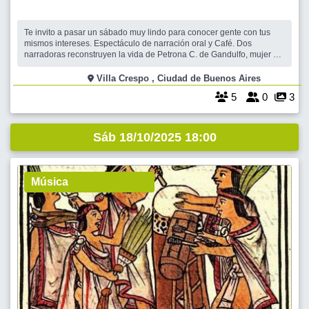
Te invito a pasar un sábado muy lindo para conocer gente con tus
mismos intereses. Espectáculo de narración oral y Café. Dos
narradoras reconstruyen la vida de Petrona C. de Gandulfo, mujer y
personaje, a partir de entrevistas, fotos, anécdotas y también algunos
recuerdos, aportados por su familia.Una obra cálida y muy divertida.
Villa Crespo , Ciudad de Buenos Aires
Petron
5
0
3
Sáb 18/10/2025 18:00
Música