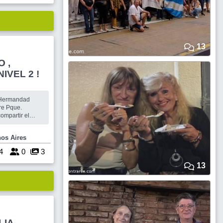
13
 ,
AMERICANO Y ROCK NIVEL 2 !
La Hermandad
re Pque.
ompartir el
ecialmente
 están invitados
 Buenos Aires
ras.
 con los
4
0
3
13
LIA