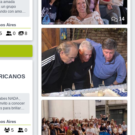
tra amada
 un grupo
zando con amor y
tenares de
14
 y mas. Los
 Buenos Aires
s. SALIDA
 La guiada la
5
0
8
RICANOS
14
sabes NADA ,
 invito a conocer
 para brillar
os Sureños . #
ion #
e Buenos Aires
a tu nesecidad .
os Nive
5
0