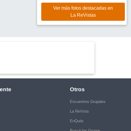
Ver más fotos destacadas en
La ReVistas
ente
Otros
Encuentros Grupales
La ReVista
EnQués
Buscá los Grupos