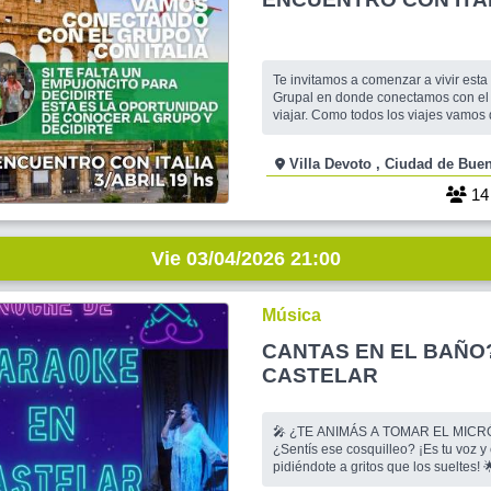
Te invitamos a comenzar a vivir esta
Grupal en donde conectamos con el
viajar. Como todos los viajes vamos disfrutando de
diferentes espacios en donde vamo
con lo que vamos a vivir . Los viajes 
Villa Devoto , Ciudad d
veces cuando los planificas , cuando 
cuando lo recordas. Esta 
1
Vie 03/04/2026 21:00
Música
CANTAS EN EL BAÑO
CASTELAR
🎤 ¿TE ANIMÁS A TOMAR EL MIC
¿Sentís ese cosquilleo? ¡Es tu voz y 
pidiéndote a gritos que los sueltes! 
los nervios, olvidate de la timidez —