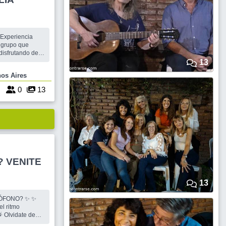
 Experiencia
 grupo que
s conectando
13
se disfrutan 3
e Buenos Aires
lo vivis y
salida esta pensanda para
4
0
13
? VENITE
13
RÓFONO? ✨ ✨
el ritmo
🌟 Olvidate de
 acá todos