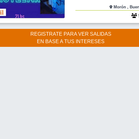
somos superestrellas. Tomá el micróf
Morón ,
himno favorito y hacé vibrar la noc
Ya sea que vengas a dar un conciert
REGISTRATE PARA VER SALIDAS
EN BASE A TUS INTERESES