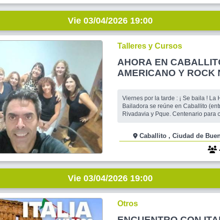
Vie 03/04/2026 19:00
Talleres y Cursos
AHORA EN CABALLITO
Viernes por la tarde : ¡ Se baila ! 
Bailadora se reúne en Caballito (ent
Rivadavia y Pque. Centenario para c
amor por el baile y divertirnos. Esp
dedicado a quienes ya saben bailar ,
Caballito , Ciudad de
a demostrar y compartir pasos y figu
Dedicaremos una hora al Americano
mejores temas ochent
Vie 03/04/2026 19:00
Otros
ENCUENTRO CON ITA