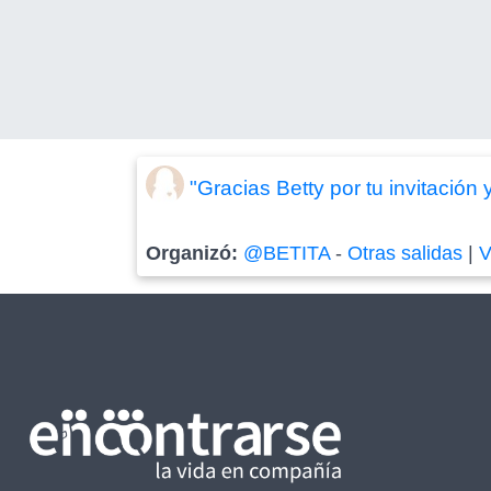
"Gracias Betty por tu invitación
Organizó:
@BETITA
-
Otras salidas
|
V