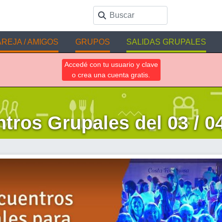
REJA / AMIGOS
GRUPOS
SALIDAS GRUPALES
Accedé con tu usuario y clave
o crea una cuenta gratis.
tros Grupales del 03 / 04