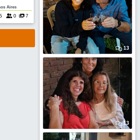
ono, elegí tu
 Buenos Aires
he como nunca.
o di
5
0
7
13
13