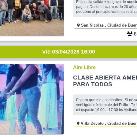
Esta es la salida + longeva de nues
pagina. Desde hace mas de 20 años
pequeño al principio venimos reali
luego se extendió a mas de dos cen
amigos vecinos ex esposos suegras
San Nicolas , Ciudad de
esperamos vean en salidas pasada
GRATUITA sin pago x organizacion .
8
realizo con aportes y va des
Vie 03/04/2026 16:00
Aire Libre
CLASE ABIERTA AME
PARA TODOS
Espero que me acompañes . Si no 
veni igual e informate del Estilo . Te
mi espacio 16:00 a 17:30 hs Visitanos
todos juntos de los Estilos American
Postura , Concepto del eje . # Conex
Villa Devoto , Ciudad d
Musicalizacion # Tecnicas y marcas 
Este Taller esta orientados a todos l