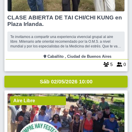
CLASE ABIERTA DE TAI CHI/CHI KUNG en
Plaza Irlanda.
Te invitamos a compartir una experiencia vivencial grupal al aire
libre. Milenario arte oriental recomendado por la O.M.S. a nivel
mundial y por los especialistas de la Medicina del estrés. Que te va
ayudar a fortalecer tu salud y a mejorar tu equilibrio bio-físico, mental
-espiritual. Tu respiración y los vicios posturales que afectan tu es
Caballito , Ciudad de Buenos Aires
5
0
Sáb 02/05/2026 10:00
Aire Libre