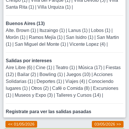
Crespo (1)
|
Villa del Parque (1)
|
Villa Devoto (5)
|
Villa
Santa Rita (1)
|
Villa Urquiza (1)
|
Buenos Aires (13)
Alte. Brown (1)
|
Ituzaingo (1)
|
Lanus (1)
|
Lobos (1)
|
Morón (1)
|
Ramos Mejía (1)
|
San Isidro (1)
|
San Martin
(1)
|
San Miguel del Monte (1)
|
Vicente Lopez (4)
|
Salidas por intereses
Aire Libre (6)
|
Cine (1)
|
Teatro (1)
|
Música (17)
|
Fiestas
(12)
|
Bailar (2)
|
Bowling (1)
|
Juegos (10)
|
Acciones
Solidarias (1)
|
Deportes (1)
|
Viajes (4)
|
Conociendo
lugares (1)
|
Otros (2)
|
Café o Comida (8)
|
Excursiones
(1)
|
Museos y Expo (3)
|
Talleres y Cursos (14)
|
Registrate para ver las salidas pasadas
<< 01/05/2026
03/05/2026 >>