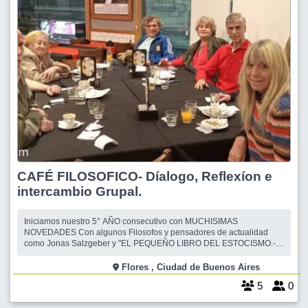
CAFÉ FILOSOFICO- Díalogo, Reflexíon e
intercambio Grupal.
Iniciamos nuestro 5° AÑO consecutivo con MUCHISIMAS
NOVEDADES Con algunos Filosofos y pensadores de actualidad
como Jonas Salzgeber y "EL PEQUEÑO LIBRO DEL ESTOCISMO.-
También libros de suma actualidad coactualidad com La Felicidad" y
:"ENCUENTROS" - El lado B del Amor.- de Gabriel Rolón. El año
Flores , Ciudad de Buenos Aires
anterior Leimos y reflexionamos sobre BAU
5
0