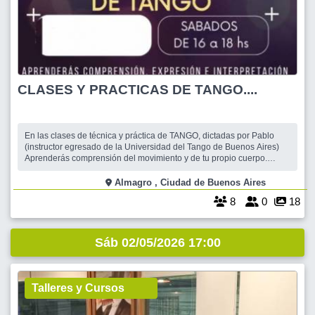
CLASES Y PRACTICAS DE TANGO....
En las clases de técnica y práctica de TANGO, dictadas por Pablo
(instructor egresado de la Universidad del Tango de Buenos Aires)
Aprenderás comprensión del movimiento y de tu propio cuerpo.
Trabajarás con el espacio individual y grupal, las direcciones y
sentido de viaje, traslado de peso, concepto de eje y fuera de eje,
Almagro , Ciudad de Buenos Aires
uso de la gravedad
8
0
18
Sáb 02/05/2026 17:00
Talleres y Cursos