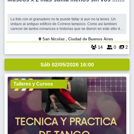
La foto con el granadero no te puede faltar si aun no la tenes. Un
vistazo al antiguo edificio de Correos tampoco. Como asi tambien
carecer de tantos romances e historias que se dieron en este sitio del
casco historico. Es un paseo bello lindo y economico. La guiada que
auspicio es gratuita y si decidis no gastar nada no te sumas a la
San Nicolas , Ciudad de Buenos Aires
merienda e
14
0
2
Sáb 02/05/2026 16:00
Talleres y Cursos