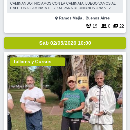
CAMINANDO! INICIAMOS CON LA CAMINATA, LUEGO VAMOS AL
CAFE, UNA CAMINATA DE 7 KM. PARA REUNIRNOS UNA VEZ
MAS. CADA UNO CAMINA A SU PASO, A SU TIEMPO, Y PUEDE
DESCANSAR Y HACER MENOS KM. Y DESPUES DE LA CAMINATA
Ramos Mejía , Buenos Aires
NOS JUNTAMOS A TOMAR UN RICO CAFÉ Y CHARLAR
19
0
22
AMENAMENTE. DIAS ESPECIALES PARA UNA CAMINATA EN C
Sáb 02/05/2026 10:00
Talleres y Cursos