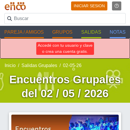
INICIAR SESION
PAREJA / AMIGOS
GRUPOS
SALIDAS
NOTAS
Accedé con tu usuario y clave
o crea una cuenta gratis.
Inicio
Salidas Grupales
02-05-26
Encuentros Grupales
del 02 / 05 / 2026