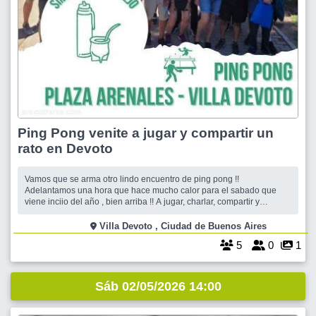
Ping Pong venite a jugar y compartir un
rato en Devoto
Vamos que se arma otro lindo encuentro de ping pong !!
Adelantamos una hora que hace mucho calor para el sabado que
viene inciio del año , bien arriba !! A jugar, charlar, compartir y
disfrutar en la plaza Arenales !! Las mesas nos estan esperando ..
Buena onda para compartir un rato al aire libre !! Sale charla entre
Villa Devoto , Ciudad de Buenos Aires
descanso y des
5
0
1
Sáb 02/05/2026 14:00