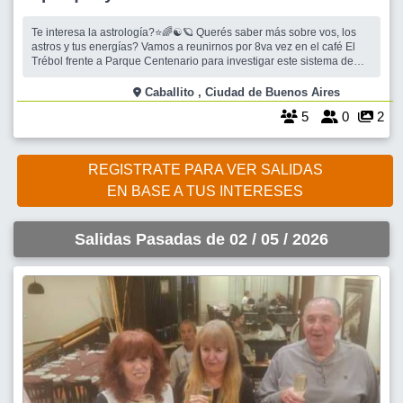
Te interesa la astrología?⭐🌈☯️🪐 Querés saber más sobre vos, los
astros y tus energías? Vamos a reunirnos por 8va vez en el café El
Trébol frente a Parque Centenario para investigar este sistema de
signos, planetas, y símbolos que son capaces de mostrarnos cómo
se despliegan nuestras energías y cómo lo seguirán haciendo en
Caballito , Ciudad de Buenos Aires
5
0
2
REGISTRATE PARA VER SALIDAS
EN BASE A TUS INTERESES
Salidas Pasadas de 02 / 05 / 2026