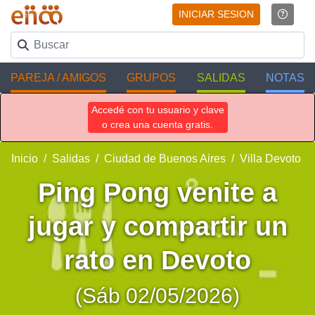
INICIAR SESION
PAREJA / AMIGOS
GRUPOS
SALIDAS
NOTAS
Accedé con tu usuario y clave
o crea una cuenta gratis.
Inicio
Salidas
Ciudad de Buenos Aires
Villa Devoto
Ping Pong venite a
jugar y compartir un
rato en Devoto
(Sáb 02/05/2026)