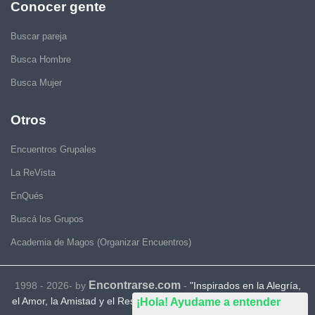
Conocer gente
Buscar pareja
Busca Hombre
Busca Mujer
Otros
Encuentros Grupales
La ReVista
EnQués
Buscá los Grupos
Academia de Magos (Organizar Encuentros)
Encontrarse.com
1998 - 2026- by
-
"Inspirados en la Alegría,
el Amor, la Amistad y el Respeto, motivamos a la gente a que sea
¡Hola! Ayudame a entender