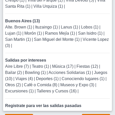
Crespo (1)
|
Villa del Parque (1)
|
Villa Devoto (5)
|
Villa
Santa Rita (1)
|
Villa Urquiza (1)
|
Buenos Aires (13)
Alte. Brown (1)
|
Ituzaingo (1)
|
Lanus (1)
|
Lobos (1)
|
Lujan (1)
|
Morón (1)
|
Ramos Mejía (1)
|
San Isidro (1)
|
San Martin (1)
|
San Miguel del Monte (1)
|
Vicente Lopez
(3)
|
Salidas por intereses
Aire Libre (7)
|
Teatro (1)
|
Música (17)
|
Fiestas (12)
|
Bailar (2)
|
Bowling (1)
|
Acciones Solidarias (1)
|
Juegos
(10)
|
Viajes (4)
|
Deportes (1)
|
Conociendo lugares (1)
|
Otros (2)
|
Café o Comida (8)
|
Museos y Expo (3)
|
Excursiones (1)
|
Talleres y Cursos (16)
|
Registrate para ver las salidas pasadas