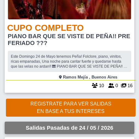
CUPO COMPLETO
PIANO BAR QUE SE VISTE DE PEÑA!! PRE
FERIADO ???
Este Domingo 24 de Mayo tenemos Peña! Folclore, piano, vinitos,
ricas empanadas, Una noche para cantar fuerte y quedarse hasta
que las velas no ardan!! 🎹 PIANO BAR QUE SE VISTE DE PEÑA!! 📍
Ramos Mejia 🗓 Domingo 24/05/26 🕗 21:00 hs. TE PIDO POR FAVOR
QUE LEAS ATENTAMENTE LAS CONDICIONES DE ESTA SALIDA ,
Ramos Mejía , Buenos Aires
QUE A CONTINUACI�
10
0
16
REGISTRATE PARA VER SALIDAS
EN BASE A TUS INTERESES
Salidas Pasadas de 24 / 05 / 2026