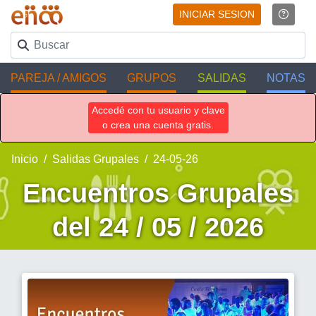
INICIAR SESION
PAREJA / AMIGOS
GRUPOS
SALIDAS
NOTAS
Accedé con tu usuario y clave
o crea una cuenta gratis.
Inicio
Salidas Grupales
24-05-26
Encuentros Grupales
del 24 / 05 / 2026