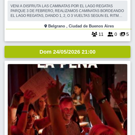
VENI A DISFRUTA LAS CAMINATAS POR EL LAGO REGATAS
PARQUE 3 DE FEBRERO, REALIZAMOS CAMINATAS BORDEANDO
EL LAGO REGATAS, DANDO 1, 2, O 3 VUELTAS SEGUN EL RITMO
DE CADA UNO. CONOCIENDO AMIGOS NUEVOS, CHARLANDO
MIENTRAS CAMINAMOS, DISFRUTANDO DEL AIRE LIBRE Y DEL
Belgrano , Ciudad de Buenos Aires
HERMOSO PAISAJE DEL LAGO. EN CONTACTO DIRECTO CON LA
11
0
5
NATURALEZA. ESTA VEZ TERMINAMOS CON
Dom 24/05/2026 21:00