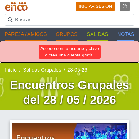
INICIAR SESION
PAREJA / AMIGOS
GRUPOS
SALIDAS
NOTAS
Accedé con tu usuario y clave
o crea una cuenta gratis.
Inicio
Salidas Grupales
28-05-26
Encuentros Grupales
del 28 / 05 / 2026