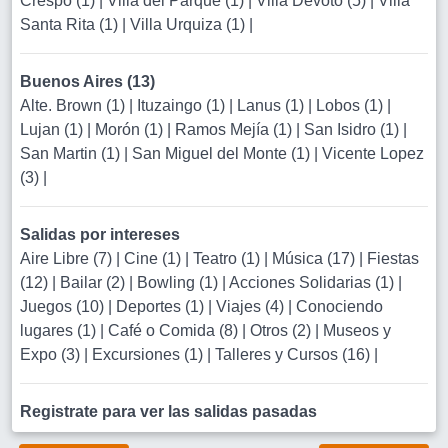
Crespo (1)
|
Villa del Parque (1)
|
Villa Devoto (5)
|
Villa
Santa Rita (1)
|
Villa Urquiza (1)
|
Buenos Aires (13)
Alte. Brown (1)
|
Ituzaingo (1)
|
Lanus (1)
|
Lobos (1)
|
Lujan (1)
|
Morón (1)
|
Ramos Mejía (1)
|
San Isidro (1)
|
San Martin (1)
|
San Miguel del Monte (1)
|
Vicente Lopez
(3)
|
Salidas por intereses
Aire Libre (7)
|
Cine (1)
|
Teatro (1)
|
Música (17)
|
Fiestas
(12)
|
Bailar (2)
|
Bowling (1)
|
Acciones Solidarias (1)
|
Juegos (10)
|
Deportes (1)
|
Viajes (4)
|
Conociendo
lugares (1)
|
Café o Comida (8)
|
Otros (2)
|
Museos y
Expo (3)
|
Excursiones (1)
|
Talleres y Cursos (16)
|
Registrate para ver las salidas pasadas