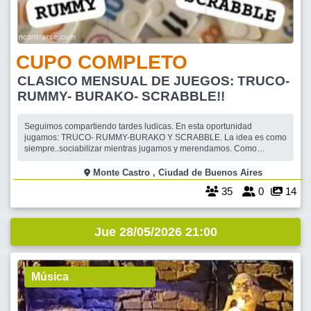
CUPO COMPLETO
CLASICO MENSUAL DE JUEGOS: TRUCO-
RUMMY- BURAKO- SCRABBLE!!
Seguimos compartiendo tardes ludicas. En esta oportunidad
jugamos: TRUCO- RUMMY-BURAKO Y SCRABBLE. La idea es como
siempre..sociabilizar mientras jugamos y merendamos. Como
anotarte?. Es muy facil ** Ponete en lista de espera. ** Escribi en
comentarios el juego de tu eleccion. ** Te confirmo. CUPO DE
Monte Castro , Ciudad de Buenos Aires
JUGADORES: ## TRUCO: 12 ## RUMMY: 16
35
0
14
Jue 28/05/2026 21:00
Música