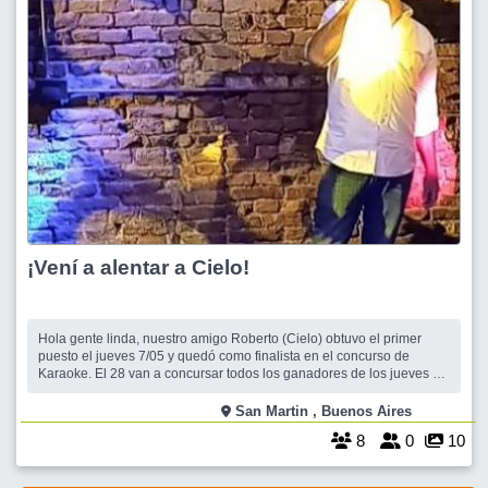
¡Vení a alentar a Cielo!
Hola gente linda, nuestro amigo Roberto (Cielo) obtuvo el primer
puesto el jueves 7/05 y quedó como finalista en el concurso de
Karaoke. El 28 van a concursar todos los ganadores de los jueves de
mayo. Por lo tanto vamos a ir a alentarlo en un lugar lindo llamado
Glock Bar en el centro de San Martín, donde preparan comida rica,
San Martin , Buenos Aires
los precios son
8
0
10