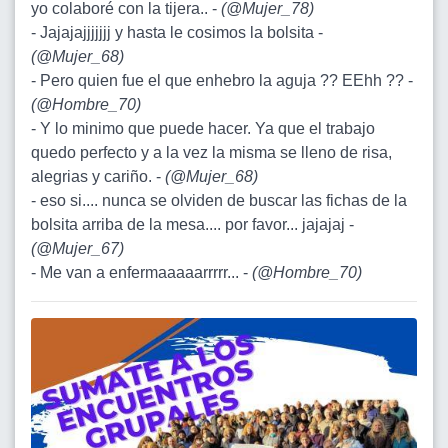
yo colaboré con la tijera.. -
(
@Mujer_78
)
- Jajajajjjjjjj y hasta le cosimos la bolsita -
(
@Mujer_68
)
- Pero quien fue el que enhebro la aguja ?? EEhh ?? -
(
@Hombre_70
)
- Y lo minimo que puede hacer. Ya que el trabajo
quedo perfecto y a la vez la misma se lleno de risa,
alegrias y cariño. -
(
@Mujer_68
)
- eso si.... nunca se olviden de buscar las fichas de la
bolsita arriba de la mesa.... por favor... jajajaj -
(
@Mujer_67
)
- Me van a enfermaaaaarrrrr... -
(
@Hombre_70
)