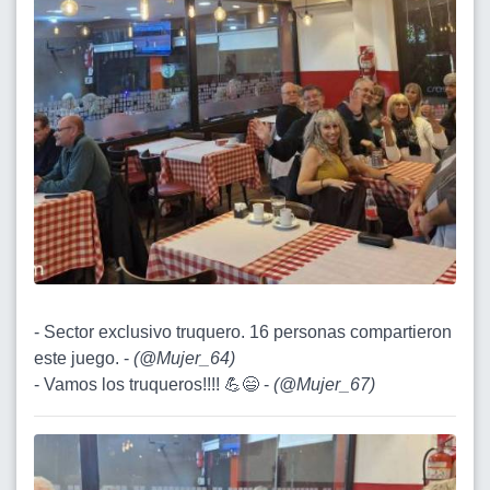
- Sector exclusivo truquero. 16 personas compartieron
este juego. -
(
@Mujer_64
)
- Vamos los truqueros!!!! 💪😄 -
(
@Mujer_67
)