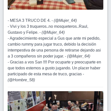
- MESA 3 TRUCO DE 4. -
(
@Mujer_64
)
- Vivi y los 3 truqueros..no mosqueteros..Raul,
Gustavo y Felipe. -
(
@Mujer_64
)
- Agradecimiento especial a Gus que ante mi pedido,
cambio rummy para jugar truco, debido la decisión
intempestiva de una persona de retirarse dejando asi
a 3 compañeros sin poder jugar. -
(
@Mujer_64
)
- Gracias a vos San !!!! Por ocuparte y preocuparte en
que todos estemos a gusto jugando. Un placer haber
participado de esta mesa de truco, gracias -
(
@Hombre_58
)