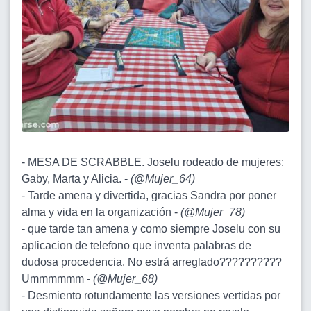
- MESA DE SCRABBLE. Joselu rodeado de mujeres:
Gaby, Marta y Alicia. -
(
@Mujer_64
)
- Tarde amena y divertida, gracias Sandra por poner
alma y vida en la organización -
(
@Mujer_78
)
- que tarde tan amena y como siempre Joselu con su
aplicacion de telefono que inventa palabras de
dudosa procedencia. No estrá arreglado??????????
Ummmmmm -
(
@Mujer_68
)
- Desmiento rotundamente las versiones vertidas por