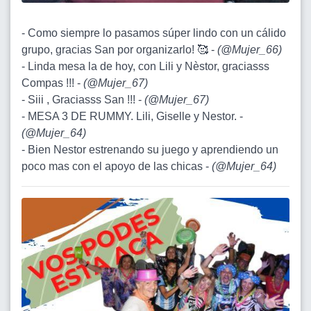
- Como siempre lo pasamos súper lindo con un cálido
grupo, gracias San por organizarlo! 🥰 -
(
@Mujer_66
)
- Linda mesa la de hoy, con Lili y Nèstor, graciasss
Compas !!! -
(
@Mujer_67
)
- Siii , Graciasss San !!! -
(
@Mujer_67
)
- MESA 3 DE RUMMY. Lili, Giselle y Nestor. -
(
@Mujer_64
)
- Bien Nestor estrenando su juego y aprendiendo un
poco mas con el apoyo de las chicas -
(
@Mujer_64
)