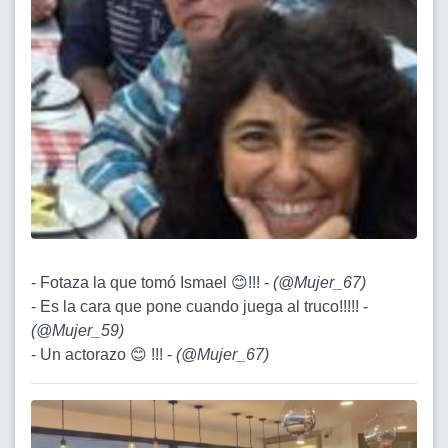
- Fotaza la que tomó Ismael 😊!!! -
(
@Mujer_67
)
- Es la cara que pone cuando juega al truco!!!!! -
(
@Mujer_59
)
- Un actorazo 😊 !!! -
(
@Mujer_67
)