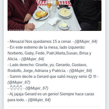
- Mesaza! Nos quedamos 15 a cenar. -
(
@Mujer_64
)
- En este extremo de la mesa, lado izquierdo:
Norberto, Gaby, Fede, Patri,Marta,Susan, Brisa y
Alicia. -
(
@Mujer_64
)
- Lado derecho: Giselle, yo, Gerardo, Gustavo,
Rodolfo, Jorge, Adriana y Patricia. -
(
@Mujer_64
)
- Sannn decile a Gerard que salió muyyy serio 😊 !!! -
(
@Mujer_67
)
- 👇👇👇👇 -
(
@Mujer_67
)
- Aj jajaja Gerard es un genio! Siempre hace caras
para todo. -
(
@Mujer_64
)