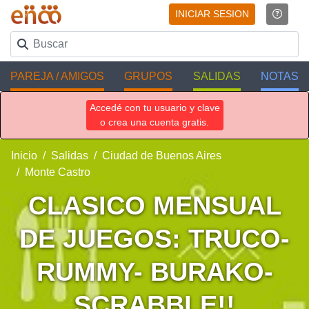
INICIAR SESION
PAREJA / AMIGOS
GRUPOS
SALIDAS
NOTAS
Accedé con tu usuario y clave
o crea una cuenta gratis.
Inicio
Salidas
Ciudad de Buenos Aires
Monte Castro
CLASICO MENSUAL
DE JUEGOS: TRUCO-
RUMMY- BURAKO-
SCRABBLE!!