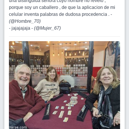
una distinguida señora cuyo nombre no revelo ,
porque soy un caballero , de que la aplicacion de mi
celular inventa palabras de dudosa procedencia . -
(
@Hombre_70
)
- jajajajaja -
(
@Mujer_67
)