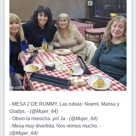
- MESA 2 DE RUMMY. Las rubias: Noemi, Marisu y
Gladys. -
(
@Mujer_64
)
- Obvio la morocha..yo! Ja -
(
@Mujer_64
)
- Mesa muy divertida. Nos reimos mucho. -
(
@Mujer_64
)