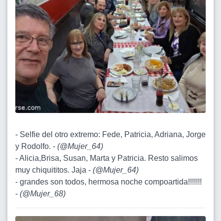
- Selfie del otro extremo: Fede, Patricia, Adriana, Jorge
y Rodolfo. -
(
@Mujer_64
)
- Alicia,Brisa, Susan, Marta y Patricia. Resto salimos
muy chiquititos. Jaja -
(
@Mujer_64
)
- grandes son todos, hermosa noche compoartida!!!!!!!
-
(
@Mujer_68
)