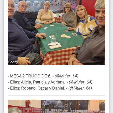
- MESA 2 TRUCO DE 6. -
(
@Mujer_64
)
- Ellas: Alicia, Patricia y Adriana. -
(
@Mujer_64
)
- Ellos: Roberto, Oscar y Daniel. -
(
@Mujer_64
)