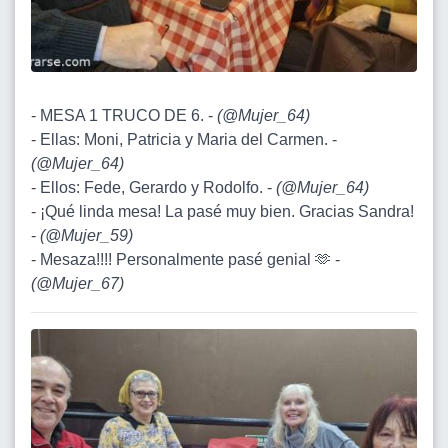
- MESA 1 TRUCO DE 6. -
(
@Mujer_64
)
- Ellas: Moni, Patricia y Maria del Carmen. -
(
@Mujer_64
)
- Ellos: Fede, Gerardo y Rodolfo. -
(
@Mujer_64
)
- ¡Qué linda mesa! La pasé muy bien. Gracias Sandra!
-
(
@Mujer_59
)
- Mesaza!!!! Personalmente pasé genial 🫶 -
(
@Mujer_67
)