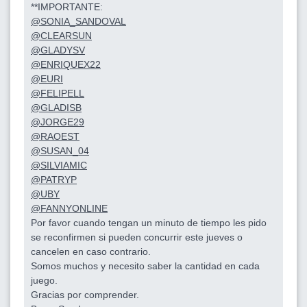
**IMPORTANTE:
@SONIA_SANDOVAL
@CLEARSUN
@GLADYSV
@ENRIQUEX22
@EURI
@FELIPELL
@GLADISB
@JORGE29
@RAOEST
@SUSAN_04
@SILVIAMIC
@PATRYP
@UBY
@FANNYONLINE
Por favor cuando tengan un minuto de tiempo les pido
se reconfirmen si pueden concurrir este jueves o
cancelen en caso contrario.
Somos muchos y necesito saber la cantidad en cada
juego.
Gracias por comprender.