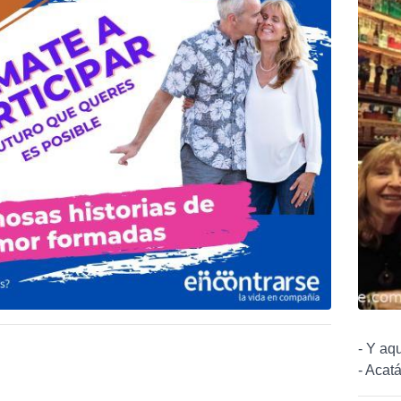
- Y aq
- Acatá