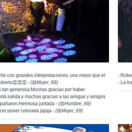
he con grandes interpretaciones, uno mejor que el
- Robe
oberto👏👏👏 -
(
@Mujer_69
)
- La t
s tan generosa.Muchas gracias por haber
stá salida y muchas gracias a las amigas y amigos
pañaron.Hermosa juntada -
(
@Hombre_69
)
cer poner colorada jajaja -
(
@Mujer_69
)