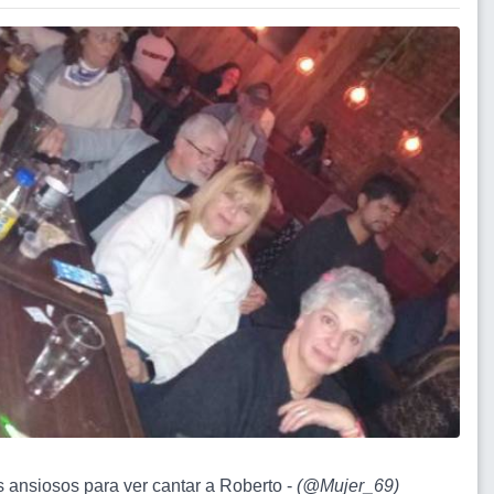
s ansiosos para ver cantar a Roberto -
(
@Mujer_69
)