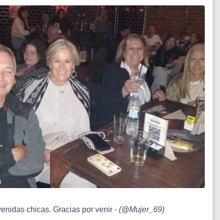
venidas chicas. Gracias por venir -
(
@Mujer_69
)