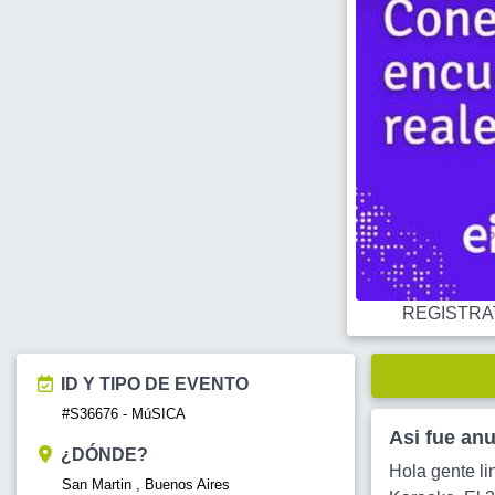
REGISTRATE
ID Y TIPO DE EVENTO
#S36676 - MúSICA
Asi fue an
¿DÓNDE?
Hola gente li
San Martin , Buenos Aires