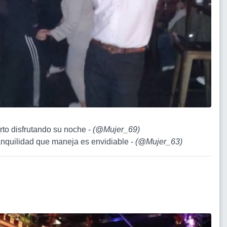
rto disfrutando su noche -
(
@Mujer_69
)
ranquilidad que maneja es envidiable -
(
@Mujer_63
)