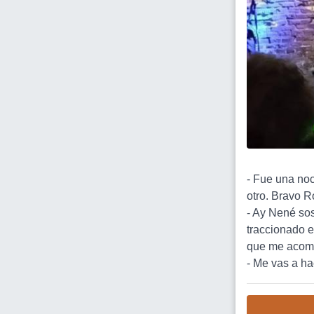
- Fue una noc
otro. Bravo R
- Ay Nené so
traccionado e
que me acom
- Me vas a ha