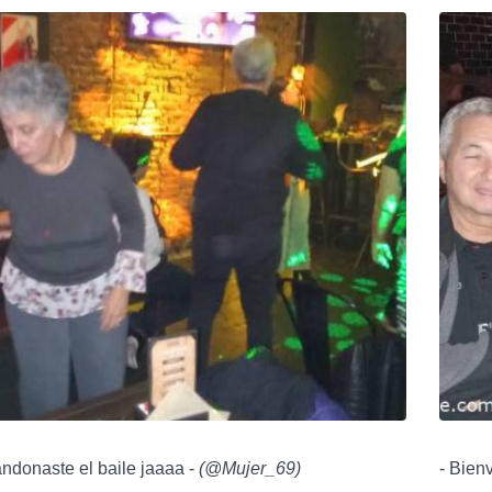
ndonaste el baile jaaaa -
(
@Mujer_69
)
- Bien