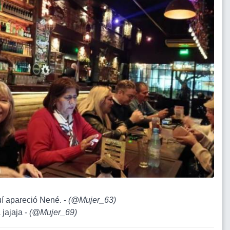
uí apareció Nené. -
(
@Mujer_63
)
 jajaja -
(
@Mujer_69
)