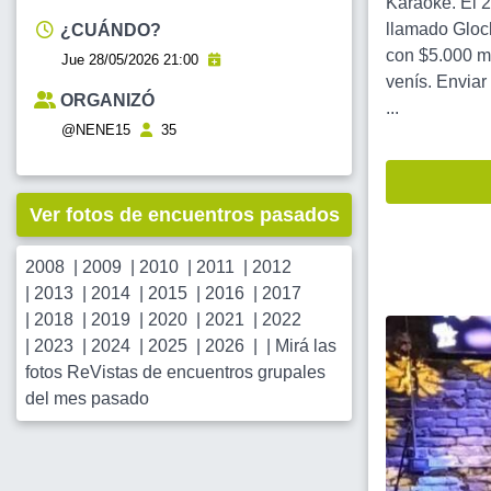
Karaoke. El 2
llamado Glock
¿CUÁNDO?
con $5.000 me
Jue 28/05/2026 21:00
venís. Enviar
ORGANIZÓ
...
@NENE15
35
Ver fotos de encuentros pasados
2008
|
2009
|
2010
|
2011
|
2012
|
2013
|
2014
|
2015
|
2016
|
2017
|
2018
|
2019
|
2020
|
2021
|
2022
|
2023
|
2024
|
2025
|
2026
| |
Mirá las
fotos ReVistas de encuentros grupales
del mes pasado