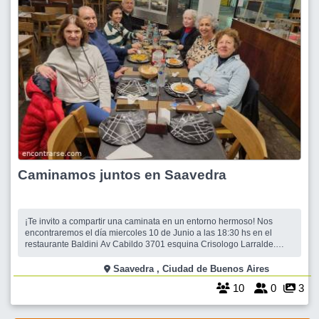
Caminamos juntos en Saavedra
¡Te invito a compartir una caminata en un entorno hermoso! Nos
encontraremos el día miercoles 10 de Junio a las 18:30 hs en el
restaurante Baldini Av Cabildo 3701 esquina Crisologo Larralde.
Esperaremos hasta las 18:45 hs, momento en el que comenzaremos
a caminar hacia el Parque Saavedra. por bulevar Garcia del Rio. Una
Saavedra , Ciudad de Buenos Aires
vez que lleguemos
10
0
3