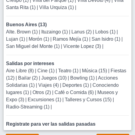
Crespo (1)
|
Villa del Parque (1)
|
Villa Devoto (4)
|
Villa
Santa Rita (1)
|
Villa Urquiza (1)
|
Buenos Aires (13)
Alte. Brown (1)
|
Ituzaingo (1)
|
Lanus (2)
|
Lobos (1)
|
Lujan (1)
|
Morón (1)
|
Ramos Mejía (1)
|
San Isidro (1)
|
San Miguel del Monte (1)
|
Vicente Lopez (3)
|
Salidas por intereses
Aire Libre (8)
|
Cine (1)
|
Teatro (1)
|
Música (15)
|
Fiestas
(12)
|
Bailar (2)
|
Juegos (10)
|
Bowling (1)
|
Acciones
Solidarias (1)
|
Viajes (4)
|
Deportes (1)
|
Conociendo
lugares (1)
|
Otros (2)
|
Café o Comida (6)
|
Museos y
Expo (3)
|
Excursiones (1)
|
Talleres y Cursos (15)
|
Radio-Streaming (1)
|
Registrate para ver las salidas pasadas