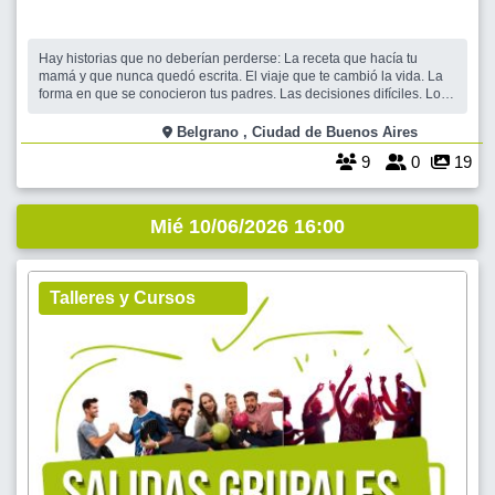
Hay historias que no deberían perderse: La receta que hacía tu
mamá y que nunca quedó escrita. El viaje que te cambió la vida. La
forma en que se conocieron tus padres. Las decisiones difíciles. Los
amores, los trabajos, las pérdidas, las anécdotas que hoy parecen
pequeñas… pero que un día alguien va a querer recordar. Te
Belgrano , Ciudad de Buenos Aires
propongo
9
0
19
Mié 10/06/2026 16:00
Talleres y Cursos