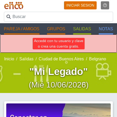
INICIAR SESION
PAREJA / AMIGOS
GRUPOS
SALIDAS
NOTAS
Accedé con tu usuario y clave
o crea una cuenta gratis.
Inicio
Salidas
Ciudad de Buenos Aires
Belgrano
"Mi Legado"
(Mié 10/06/2026)