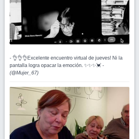
- 👌👌👌Excelente encuentro virtual de jueves! Ni la
pantalla logra opacar la emoción. ✨✨✨💓 -
(
@Mujer_67
)