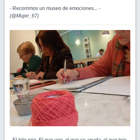
- Recorrimos un museo de emociones... -
(
@Mujer_67
)
- El hilo rojo. El que une, el que se anuda, el que teje