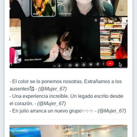
- El color se lo ponemos nosotras. Extrañamos a los
ausentes🥰 -
(
@Mujer_67
)
- Una experiencia increíble. Un legado escrito desde
el corazón. -
(
@Mujer_67
)
- En julio arranca un nuevo grupo✨✨✨ -
(
@Mujer_67
)