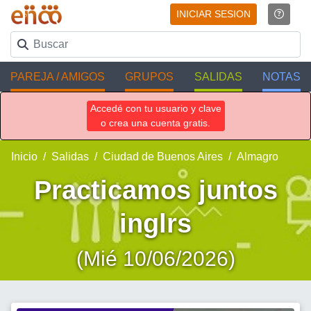
INICIAR SESION
PAREJA / AMIGOS
GRUPOS
SALIDAS
NOTAS
Accedé con tu usuario y clave
o crea una cuenta gratis.
Inicio
Salidas
Ciudad de Buenos Aires
Almagro
Practicamos juntos
inglrs
(Mié 10/06/2026)