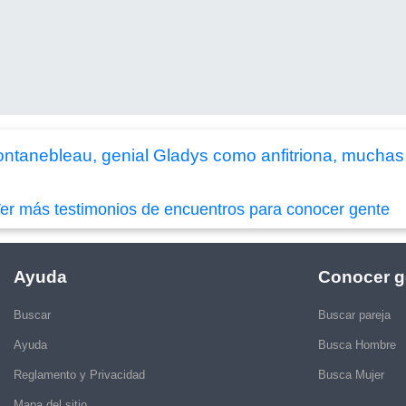
ntanebleau, genial Gladys como anfitriona, muchas 
er más testimonios de encuentros para conocer gente
Ayuda
Conocer g
Buscar
Buscar pareja
Ayuda
Busca Hombre
Reglamento y Privacidad
Busca Mujer
Mapa del sitio