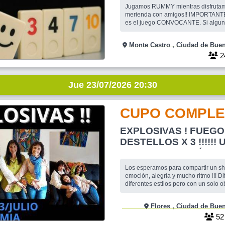
Jugamos RUMMY mientras disfruta
merienda con amigos!! IMPORTANT
es el juego CONVOCANTE. Si algun
RECONFIRMADOS al llegar desea ju
denomino 'BURAKO ESPONTANEO' y 
Monte Castro , Ciudad d
puede consultar si alguien mas se s
numero suficiente para armar mesa,
2
impedimento para ha
Jue 23/07/2026 20:30
CUPO COMPLE
EXPLOSIVAS ! FUEGO
DESTELLOS X 3 !!!!!! UN SHOW
QUE NO TE PODÉS PE
Los esperamos para compartir un show lleno de
emoción, alegría y mucho ritmo !!! Di
diferentes estilos pero con un solo o
un buen momento entre amigos , cantar
Lugar : La Bohemia ,ya conocida po
Flores , Ciudad de B
una carta variada para cenar. Las e
venden anticipadamente por transfe
5