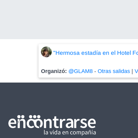
"Hermosa estadía en el Hotel Fo
Organizó:
@GLAM8
-
Otras salidas
|
V