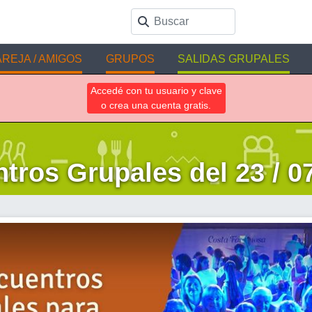
REJA / AMIGOS
GRUPOS
SALIDAS GRUPALES
Accedé con tu usuario y clave
o crea una cuenta gratis.
tros Grupales del 23 / 07