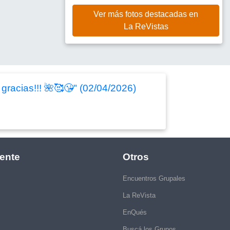
Ver más fotos destacadas en
La ReVistas
gracias!!! 🌺🥰😘" (02/04/2026)
ente
Otros
Encuentros Grupales
La ReVista
EnQués
Buscá los Grupos