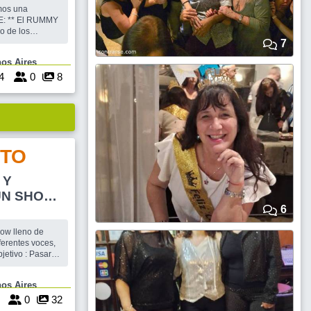
mos una
E: ** El RUMMY
o de los
gar lo que
7
trae juego,
e Buenos Aires
uma. De ser
 no hay
4
0
8
cerlo. ** TEMA JUEGOS: D
TO
 Y
6
RDER !!!
ferentes voces,
bjetivo : Pasar
 y bailar!!!!!
r muchos. Tiene
uenos Aires
ntradas se
rencia Los
2
0
32