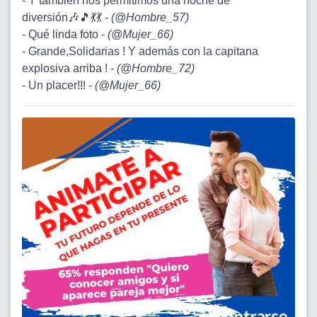
- Y también nos permitimos una noche de
diversión🎶🎵💃💃 -
(
@Hombre_57
)
- Qué linda foto -
(
@Mujer_66
)
- Grande,Solidarias ! Y además con la capitana
explosiva arriba ! -
(
@Hombre_72
)
- Un placer!!! -
(
@Mujer_66
)