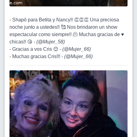
- Shapó para Betita y Nancy!! 👏👏👏 Una preciosa
noche junto a ustedes!! 🥰 Nos brindaron un show
espectacular como siempre!! 🫠 Muchas gracias de ♥️
chicas!! 😘 -
(
@Mujer_58
)
- Gracias a vos Cris 😊 -
(
@Mujer_66
)
- Muchas gracias Cris!!! -
(
@Mujer_66
)