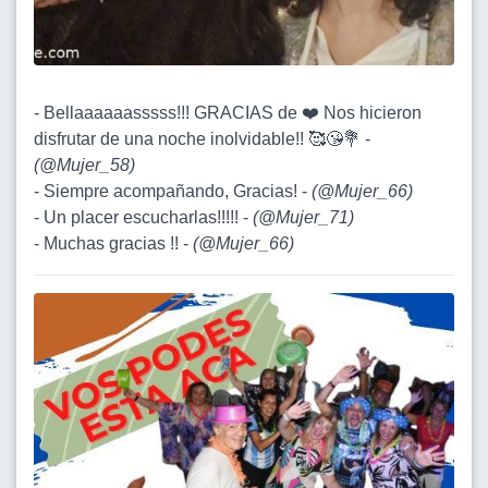
- Bellaaaaaasssss!!! GRACIAS de ❤️ Nos hicieron
disfrutar de una noche inolvidable!! 🥰😘💐 -
(
@Mujer_58
)
- Siempre acompañando, Gracias! -
(
@Mujer_66
)
- Un placer escucharlas!!!!! -
(
@Mujer_71
)
- Muchas gracias !! -
(
@Mujer_66
)