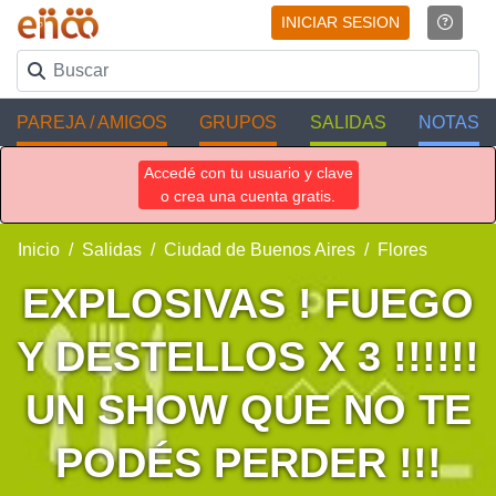
INICIAR SESION
PAREJA / AMIGOS
GRUPOS
SALIDAS
NOTAS
Accedé con tu usuario y clave
o crea una cuenta gratis.
Inicio
Salidas
Ciudad de Buenos Aires
Flores
EXPLOSIVAS ! FUEGO
Y DESTELLOS X 3 !!!!!!
UN SHOW QUE NO TE
PODÉS PERDER !!!