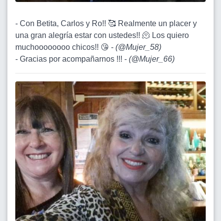
- Con Betita, Carlos y Ro!! 🥰 Realmente un placer y
una gran alegría estar con ustedes!! 🫠 Los quiero
muchoooooooo chicos!! 😘 -
(
@Mujer_58
)
- Gracias por acompañarnos !!! -
(
@Mujer_66
)