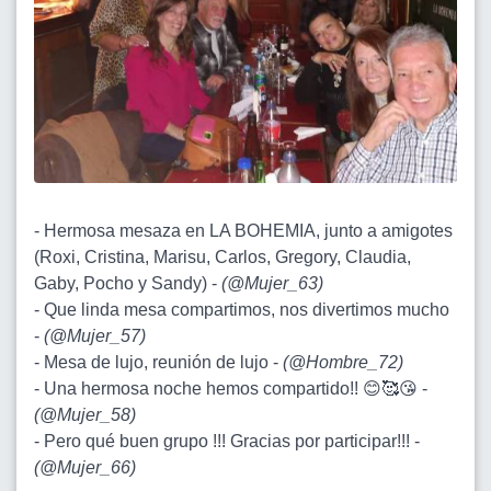
- Hermosa mesaza en LA BOHEMIA, junto a amigotes
(Roxi, Cristina, Marisu, Carlos, Gregory, Claudia,
Gaby, Pocho y Sandy) -
(
@Mujer_63
)
- Que linda mesa compartimos, nos divertimos mucho
-
(
@Mujer_57
)
- Mesa de lujo, reunión de lujo -
(
@Hombre_72
)
- Una hermosa noche hemos compartido!! 😊🥰😘 -
(
@Mujer_58
)
- Pero qué buen grupo !!! Gracias por participar!!! -
(
@Mujer_66
)