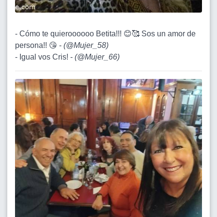
- Cómo te quieroooooo Betita!!! 😊🥰 Sos un amor de
persona!! 😘 -
(
@Mujer_58
)
- Igual vos Cris! -
(
@Mujer_66
)