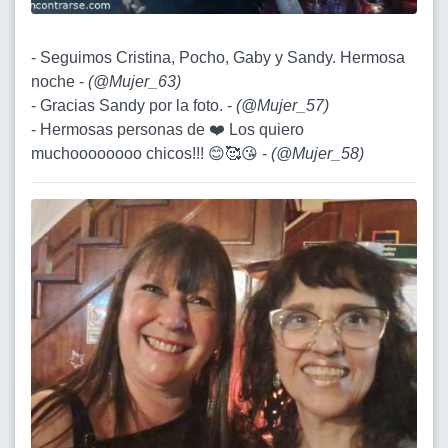
- Seguimos Cristina, Pocho, Gaby y Sandy. Hermosa
noche -
(
@Mujer_63
)
- Gracias Sandy por la foto. -
(
@Mujer_57
)
- Hermosas personas de ❤️ Los quiero
muchoooooooo chicos!!! 😊🥰😘 -
(
@Mujer_58
)