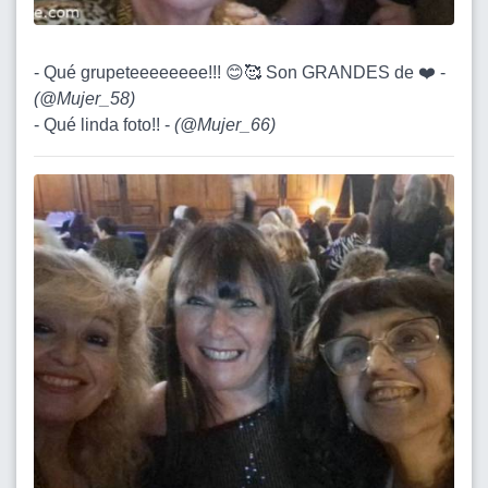
- Qué grupeteeeeeeee!!! 😊🥰 Son GRANDES de ❤️ -
(
@Mujer_58
)
- Qué linda foto!! -
(
@Mujer_66
)