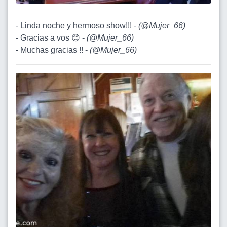
- Linda noche y hermoso show!!! -
(
@Mujer_66
)
- Gracias a vos 😊 -
(
@Mujer_66
)
- Muchas gracias !! -
(
@Mujer_66
)