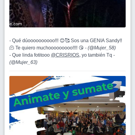
- Qué dúoooooooooo!!! 😊🥰 Sos una GENIA Sandy!!
🫠 Te quiero muchooooooooo!!!! 😘 -
(
@Mujer_58
)
- Que linda fotitooo
@CRISRIOS
, yo también Tq -
(
@Mujer_63
)