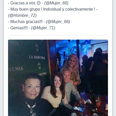
- Gracias a vos 😊 -
(
@Mujer_66
)
- Muy buen grupo ! Individual y colectivamente ! -
(
@Hombre_72
)
- Muchas gracias!!! -
(
@Mujer_66
)
- Genias!!!! -
(
@Mujer_71
)