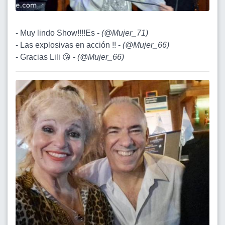
- Muy lindo Show!!!!Es -
(
@Mujer_71
)
- Las explosivas en acción !! -
(
@Mujer_66
)
- Gracias Lili 😘 -
(
@Mujer_66
)