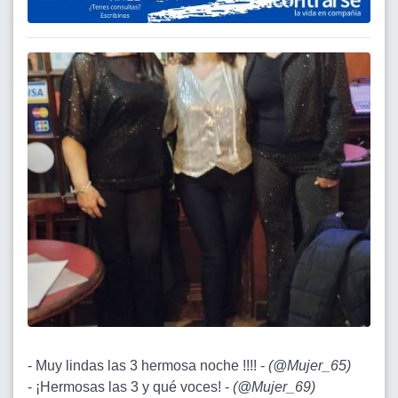
- Muy lindas las 3 hermosa noche !!!! -
(
@Mujer_65
)
- ¡Hermosas las 3 y qué voces! -
(
@Mujer_69
)