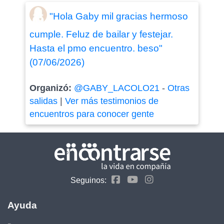
"Hola Gaby mil gracias hermoso
cumple. Feluz de bailar y festejar.
Hasta el pmo encuentro. beso"
(07/06/2026)
Organizó:
@GABY_LACOLO21
-
Otras
salidas
|
Ver más testimonios de
encuentros para conocer gente
Seguinos:
Ayuda