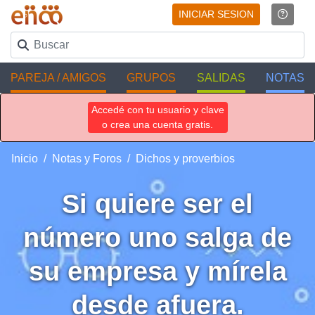
INICIAR SESION
PAREJA / AMIGOS
GRUPOS
SALIDAS
NOTAS
Accedé con tu usuario y clave
o crea una cuenta gratis.
Inicio
Notas y Foros
Dichos y proverbios
Si quiere ser el
número uno salga de
su empresa y mírela
desde afuera.