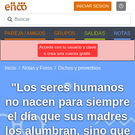
INICIAR SESION
PAREJA / AMIGOS
GRUPOS
SALIDAS
NOTAS
Accedé con tu usuario y clave
o crea una cuenta gratis.
Inicio
Notas y Foros
Dichos y proverbios
"Los seres humanos
no nacen para siempre
el día que sus madres
los alumbran, sino que