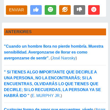
ENVIAR
ANTERIORES
"Cuando un hombre llora no pierde hombría. Muestra
sensibilidad. Avergonzarse de llorar es como
avergonzarse de sentir".
(
José Narosky
)
" SI TIENES ALGO IMPORTANTE QUE DECIRLE A
UNA PERSONA, NO LA ENCONTRARÁS; SI LA
ENCUENTRAS, OLVIDARÁS LO QUE TIENES QUE
DECIRLE; SI LO RECUERDAS, LA PERSONA YA SE
HABRÁ IDO "
(
E. MURPHY JR.
)
Cualquier forma de amor que encuentres, vívelo
(
Anais