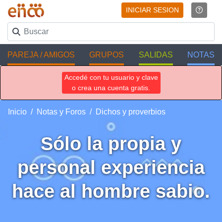
INICIAR SESION
PAREJA / AMIGOS
GRUPOS
SALIDAS
NOTAS
Accedé con tu usuario y clave
o crea una cuenta gratis.
Inicio
Notas y Foros
Dichos y proverbios
Sólo la propia y
personal experiencia
hace al hombre sabio.