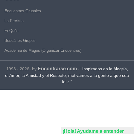
Encuentros Grupales
La ReVista
EnQués
Buscá los Grupos
Academia de Magos (Organizar Encuentros)
Encontrarse.com
1998 - 2026- by
-
"Inspirados en la Alegría,
el Amor, la Amistad y el Respeto, motivamos a la gente a que sea
feliz."
.
¡Hola! Ayudame a entender