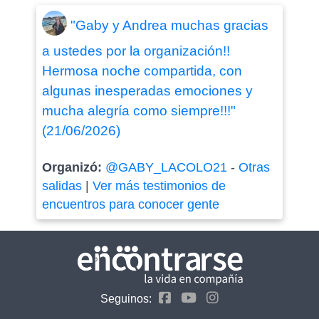
"Gaby y Andrea muchas gracias
a ustedes por la organización!!
Hermosa noche compartida, con
algunas inesperadas emociones y
mucha alegría como siempre!!!"
(21/06/2026)
Organizó:
@GABY_LACOLO21
-
Otras
salidas
|
Ver más testimonios de
encuentros para conocer gente
Seguinos: