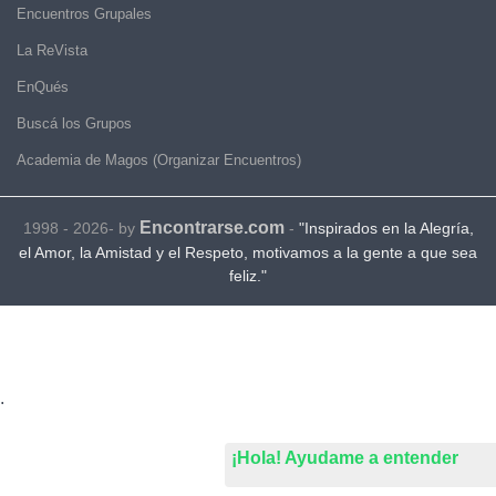
Encuentros Grupales
La ReVista
EnQués
Buscá los Grupos
Academia de Magos (Organizar Encuentros)
Encontrarse.com
1998 - 2026- by
-
"Inspirados en la Alegría,
el Amor, la Amistad y el Respeto, motivamos a la gente a que sea
feliz."
.
¡Hola! Ayudame a entender