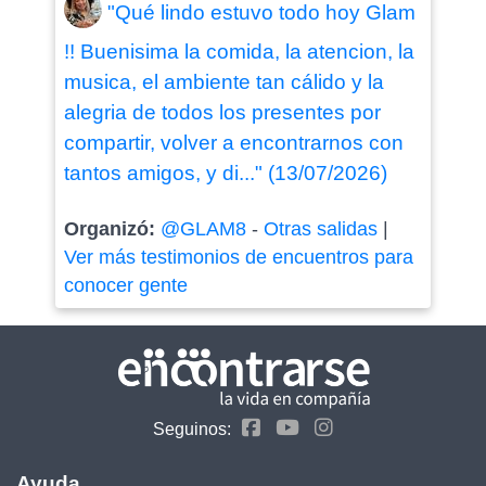
"Qué lindo estuvo todo hoy Glam
!! Buenisima la comida, la atencion, la
musica, el ambiente tan cálido y la
alegria de todos los presentes por
compartir, volver a encontrarnos con
tantos amigos, y di..." (13/07/2026)
Organizó:
@GLAM8
-
Otras salidas
|
Ver más testimonios de encuentros para
conocer gente
Seguinos:
Ayuda