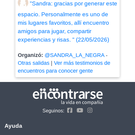
"Sandra: gracias por generar este
espacio. Personalmente es uno de
mis lugares favoritos, allí encuentro
amigos para jugar, compartir
experiencias y risas. " (22/05/2026)
Organizó:
@SANDRA_LA_NEGRA
-
Otras salidas
|
Ver más testimonios de
encuentros para conocer gente
Seguinos:
Ayuda