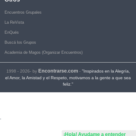
Encuentros Grupales
La ReVista
EnQués
Buscá los Grupos
Academia de Magos (Organizar Encuentros)
Encontrarse.com
1998 - 2026- by
-
"Inspirados en la Alegría,
el Amor, la Amistad y el Respeto, motivamos a la gente a que sea
feliz."
.
¡Hola! Ayudame a entender