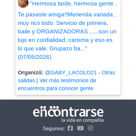
"Hermosa tarde, hermosa gente ,
Te pasaste amiga!!Merienda variada ,
muy rico todo. Servicio de primera,
baile y ORGANIZADORAS ......son un
lujo en cordialidad, carisma y eso es
lo que vale. Grupazo ba..."
(07/05/2026)
Organizó:
@GABY_LACOLO21
-
Otras
salidas
|
Ver más testimonios de
encuentros para conocer gente
Seguinos: