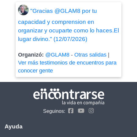
"Gracias @GLAM8 por tu
capacidad y comprension en
organizar y ocuparte como lo haces.El
lugar divino." (12/07/2026)
Organizó:
@GLAM8
-
Otras salidas
|
Ver más testimonios de encuentros para
conocer gente
Seguinos:
Ayuda