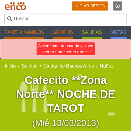
INICIAR SESION
PAREJA / AMIGOS
GRUPOS
SALIDAS
NOTAS
Accedé con tu usuario y clave
o crea una cuenta gratis.
Inicio
Salidas
Ciudad de Buenos Aires
Nuñez
Cafecito **Zona
Norte** NOCHE DE
TAROT
(Mié 13/03/2013)