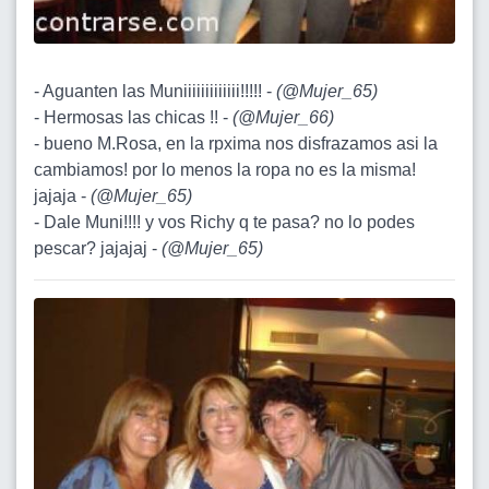
- Aguanten las Muniiiiiiiiiiiii!!!!! -
(
@Mujer_65
)
- Hermosas las chicas !! -
(
@Mujer_66
)
- bueno M.Rosa, en la rpxima nos disfrazamos asi la
cambiamos! por lo menos la ropa no es la misma!
jajaja -
(
@Mujer_65
)
- Dale Muni!!!! y vos Richy q te pasa? no lo podes
pescar? jajajaj -
(
@Mujer_65
)