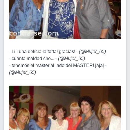
- Lili una delicia la torta! gracias! -
(
@Mujer_65
)
- cuanta maldad che... -
(
@Mujer_65
)
- tenemos el master al lado del MASTER! jajaj -
(
@Mujer_65
)