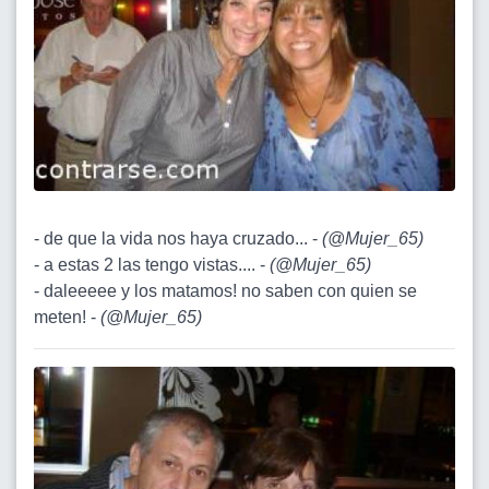
- de que la vida nos haya cruzado... -
(
@Mujer_65
)
- a estas 2 las tengo vistas.... -
(
@Mujer_65
)
- daleeeee y los matamos! no saben con quien se
meten! -
(
@Mujer_65
)