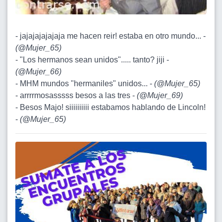
- jajajajajajaja me hacen reir! estaba en otro mundo... -
(
@Mujer_65
)
- "Los hermanos sean unidos"..... tanto? jiji -
(
@Mujer_66
)
- MHM mundos "hermaniles" unidos... -
(
@Mujer_65
)
- arrrrmosasssss besos a las tres -
(
@Mujer_69
)
- Besos Majo! siiiiiiiiii estabamos hablando de Lincoln!
-
(
@Mujer_65
)