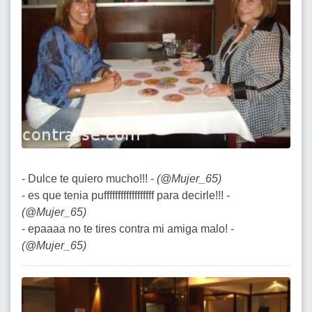
- Dulce te quiero mucho!!! -
(
@Mujer_65
)
- es que tenia puffffffffffffffffff para decirle!!! -
(
@Mujer_65
)
- epaaaa no te tires contra mi amiga malo! -
(
@Mujer_65
)