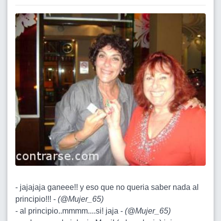
- jajajaja ganeee!! y eso que no queria saber nada al
principio!!! -
(
@Mujer_65
)
- al principio..mmmm....si! jaja -
(
@Mujer_65
)