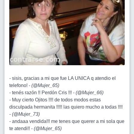
- sisis, gracias a mi que fue LA UNICA q atendio el
telefono! -
(
@Mujer_65
)
- tenés razón !! Perdón Cris !!! -
(
@Mujer_66
)
- Muy cierto Ojitos !!!! de todos modos estas
disculpada hermanita !!!!! las quiero mucho a todas !!!!
-
(
@Mujer_73
)
- andaaa vendida!!! me tenes que querer a mi sola que
te atendi!! -
(
@Mujer_65
)