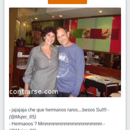
- jajajaja che que hermanos raros....besos Su!!!! -
(
@Mujer_65
)
- Hermanos ? Mmmmmmmmmmmmmmmmm -