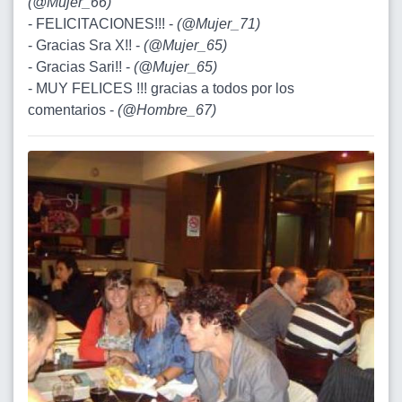
(
@Mujer_66
)
- FELICITACIONES!!! -
(
@Mujer_71
)
- Gracias Sra X!! -
(
@Mujer_65
)
- Gracias Sari!! -
(
@Mujer_65
)
- MUY FELICES !!! gracias a todos por los
comentarios -
(
@Hombre_67
)