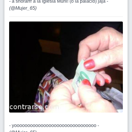
- a shorarrr a la iglesia Muni! (o la palacio) jaja -
(
@Mujer_65
)
- yooooooooooooooooooooooooooooooo -