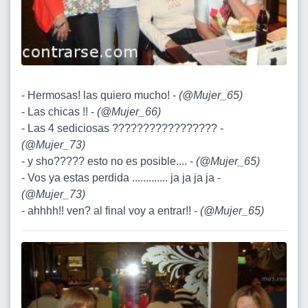
- Hermosas! las quiero mucho! -
(
@Mujer_65
)
- Las chicas !! -
(
@Mujer_66
)
- Las 4 sediciosas ????????????????? -
(
@Mujer_73
)
- y sho????? esto no es posible.... -
(
@Mujer_65
)
- Vos ya estas perdida ............. ja ja ja ja -
(
@Mujer_73
)
- ahhhh!! ven? al final voy a entrar!! -
(
@Mujer_65
)