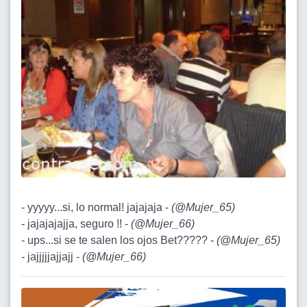
- yyyyy...si, lo normal! jajajaja -
(
@Mujer_65
)
- jajajajajja, seguro !! -
(
@Mujer_66
)
- ups...si se te salen los ojos Bet????? -
(
@Mujer_65
)
- jajjjjjajjajj -
(
@Mujer_66
)