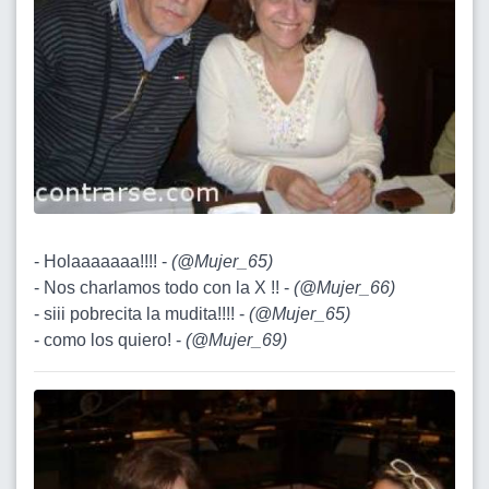
- Holaaaaaaa!!!! -
(
@Mujer_65
)
- Nos charlamos todo con la X !! -
(
@Mujer_66
)
- siii pobrecita la mudita!!!! -
(
@Mujer_65
)
- como los quiero! -
(
@Mujer_69
)