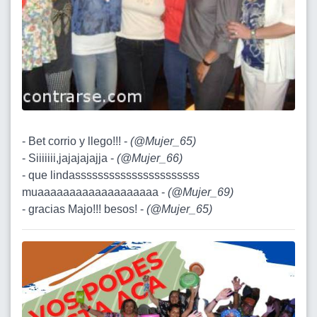
- Bet corrio y llego!!! -
(
@Mujer_65
)
- Siiiiiii,jajajajajja -
(
@Mujer_66
)
- que lindassssssssssssssssssssss
muaaaaaaaaaaaaaaaaaaa -
(
@Mujer_69
)
- gracias Majo!!! besos! -
(
@Mujer_65
)