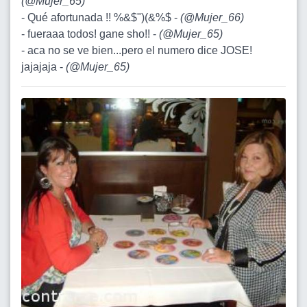
(
@Mujer_65
)
- Qué afortunada !! %&$")(&%$ -
(
@Mujer_66
)
- fueraaa todos! gane sho!! -
(
@Mujer_65
)
- aca no se ve bien...pero el numero dice JOSE!
jajajaja -
(
@Mujer_65
)