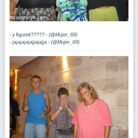
- y figureti????? -
(
@Mujer_69
)
- jajajajajajjajajja -
(
@Mujer_69
)