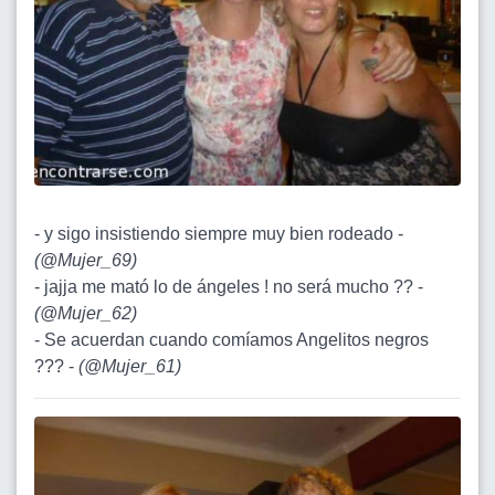
- y sigo insistiendo siempre muy bien rodeado -
(
@Mujer_69
)
- jajja me mató lo de ángeles ! no será mucho ?? -
(
@Mujer_62
)
- Se acuerdan cuando comíamos Angelitos negros
??? -
(
@Mujer_61
)