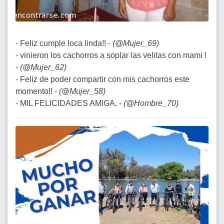
- Feliz cumple loca linda!! -
(
@Mujer_69
)
- vinieron los cachorros a soplar las velitas con mami !
-
(
@Mujer_62
)
- Feliz de poder compartir con mis cachorros este
momento!! -
(
@Mujer_58
)
- MIL FELICIDADES AMIGA. -
(
@Hombre_70
)