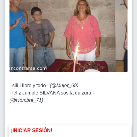
- siiiii lloro y todo -
(
@Mujer_69
)
- feliz cumple SILVANA sos la dulzura -
(
@Hombre_71
)
¡INICIAR SESIÓN!