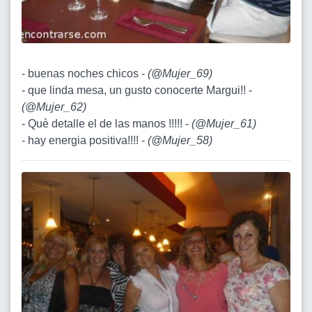
- buenas noches chicos -
(
@Mujer_69
)
- que linda mesa, un gusto conocerte Margui!! -
(
@Mujer_62
)
- Què detalle el de las manos !!!!! -
(
@Mujer_61
)
- hay energia positiva!!!! -
(
@Mujer_58
)