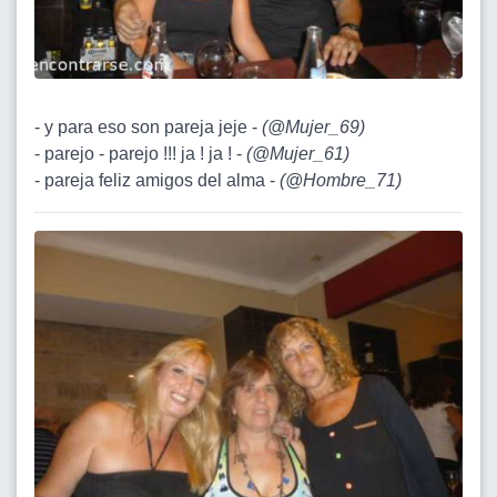
- y para eso son pareja jeje -
(
@Mujer_69
)
- parejo - parejo !!! ja ! ja ! -
(
@Mujer_61
)
- pareja feliz amigos del alma -
(
@Hombre_71
)