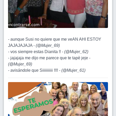
- aunque Susi no quiere que me veAN AHI ESTOY
JAJAJAJAJA -
(
@Mujer_69
)
- vos siempre estas Dianita !! -
(
@Mujer_62
)
- jajajaja me dijo me parece que te tapè jeje -
(
@Mujer_69
)
- avisándole que Siiiiiiiiii !!!! -
(
@Mujer_61
)