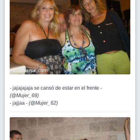
- jajajajaja se cansò de estar en el frente -
(
@Mujer_69
)
- jajjaa -
(
@Mujer_62
)