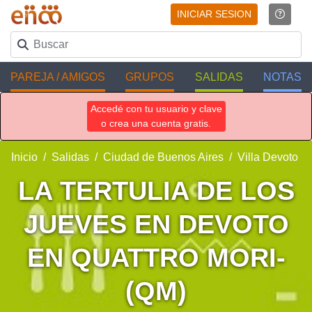
INICIAR SESION
PAREJA / AMIGOS
GRUPOS
SALIDAS
NOTAS
Accedé con tu usuario y clave
o crea una cuenta gratis.
Inicio
Salidas
Ciudad de Buenos Aires
Villa Devoto
LA TERTULIA DE LOS
JUEVES EN DEVOTO
EN QUATTRO MORI-
(QM)