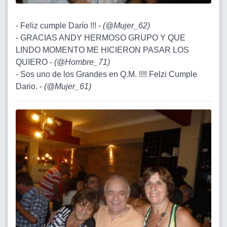
- Feliz cumple Darío !!! -
(
@Mujer_62
)
- GRACIAS ANDY HERMOSO GRUPO Y QUE
LINDO MOMENTO ME HICIERON PASAR LOS
QUIERO -
(
@Hombre_71
)
- Sos uno de los Grandes en Q.M. !!!! Felzi Cumple
Dario. -
(
@Mujer_61
)