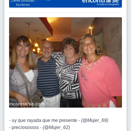
- uy que rayada que me presente -
(
@Mujer_69
)
- preciosossss -
(
@Mujer_62
)