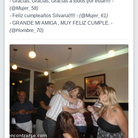
- Gracias, Gracias, Gracias a todos por estar!!!! -
(
@Mujer_58
)
- Felìz cumpleaños Silvana!!!!! -
(
@Mujer_61
)
- GRANDE MI AMIGA , MUY FELIZ CUMPLE. -
(
@Hombre_70
)