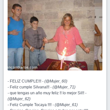
- FELIZ CUMPLE!!! -
(
@Mujer_60
)
- Feliz cumple Silvana!!! -
(
@Mujer_71
)
- que tengas un año muy feliz !! lo mejor Sil!! -
(
@Mujer_62
)
- Feliz Cumple Tocaya !!!! -
(
@Mujer_61
)