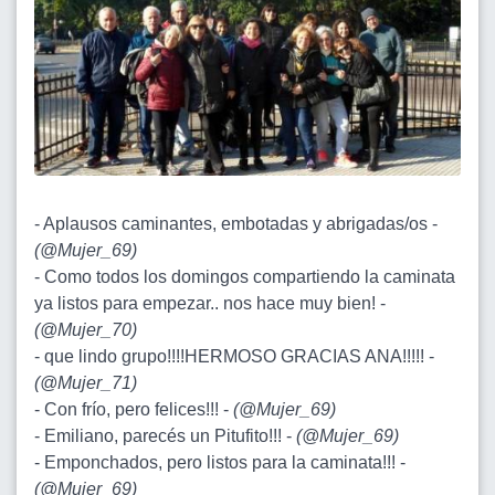
- Aplausos caminantes, embotadas y abrigadas/os -
(
@Mujer_69
)
- Como todos los domingos compartiendo la caminata
ya listos para empezar.. nos hace muy bien! -
(
@Mujer_70
)
- que lindo grupo!!!!HERMOSO GRACIAS ANA!!!!! -
(
@Mujer_71
)
- Con frío, pero felices!!! -
(
@Mujer_69
)
- Emiliano, parecés un Pitufito!!! -
(
@Mujer_69
)
- Emponchados, pero listos para la caminata!!! -
(
@Mujer_69
)