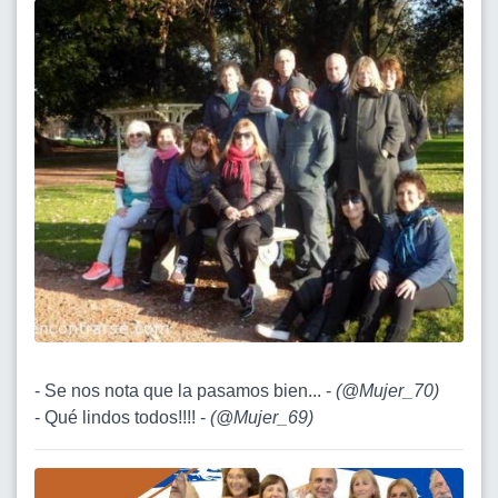
- Se nos nota que la pasamos bien... -
(
@Mujer_70
)
- Qué lindos todos!!!! -
(
@Mujer_69
)