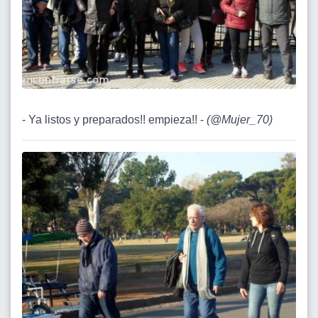
- Ya listos y preparados!! empieza!! -
(
@Mujer_70
)