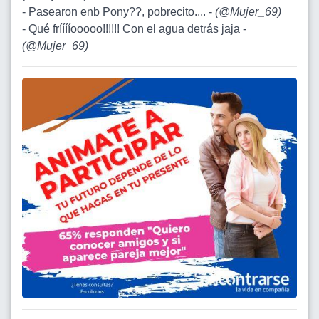
- Pasearon enb Pony??, pobrecito.... -
(
@Mujer_69
)
- Qué frííííooooo!!!!!! Con el agua detrás jaja -
(
@Mujer_69
)