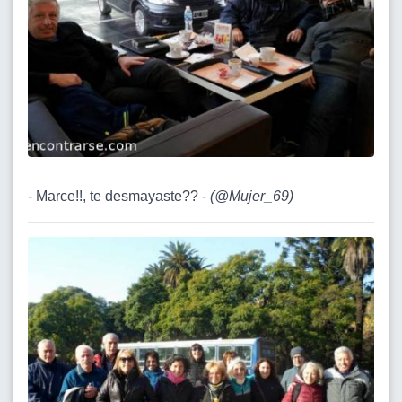
- Marce!!, te desmayaste?? -
(
@Mujer_69
)