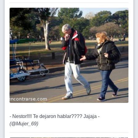
- Nestor!!!! Te dejaron hablar???? Jajaja -
(
@Mujer_69
)