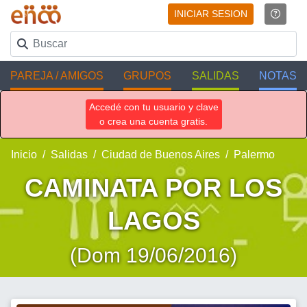
INICIAR SESION
PAREJA / AMIGOS
GRUPOS
SALIDAS
NOTAS
Accedé con tu usuario y clave
o crea una cuenta gratis.
Inicio
Salidas
Ciudad de Buenos Aires
Palermo
CAMINATA POR LOS
LAGOS
(Dom 19/06/2016)