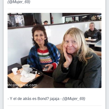
(
@Mujer_69
)
- Y el de atrás es Bond? jajaja -
(
@Mujer_69
)