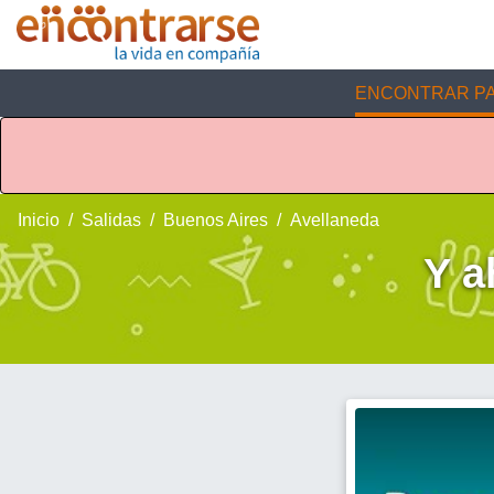
ENCONTRAR PA
Inicio
Salidas
Buenos Aires
Avellaneda
Y a