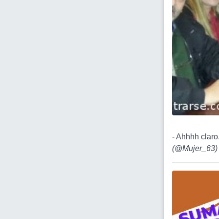
- Ahhhh claro.
(
@Mujer_63
)