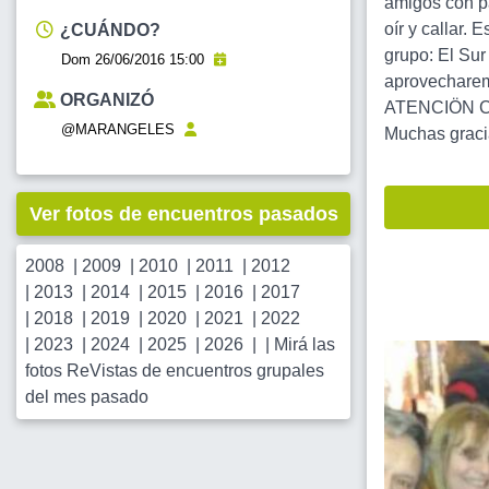
amigos con pa
oír y callar.
¿CUÁNDO?
grupo: El Su
Dom 26/06/2016 15:00
aprovecharem
ORGANIZÓ
ATENCIÖN Cam
@MARANGELES
Muchas graci
Ver fotos de encuentros pasados
2008
|
2009
|
2010
|
2011
|
2012
|
2013
|
2014
|
2015
|
2016
|
2017
|
2018
|
2019
|
2020
|
2021
|
2022
|
2023
|
2024
|
2025
|
2026
| |
Mirá las
fotos ReVistas de encuentros grupales
del mes pasado