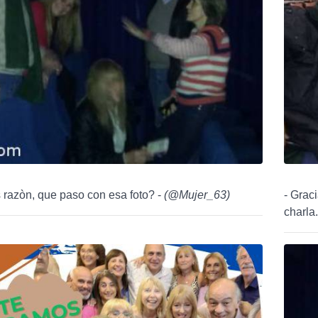
 razòn, que paso con esa foto? -
(
@Mujer_63
)
- Grac
charla.