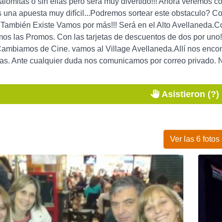
lomitas o sin ellas pero será muy divertido!!! Ahora veremos 
 Es una apuesta muy difícil...Podremos sortear este obstaculo?
r También Existe Vamos por más!!! Será en el Alto Avellaneda.
os las Promos. Con las tarjetas de descuentos de dos por un
biamos de Cine. vamos al Village Avellaneda.Allí nos encont
as. Ante cualquier duda nos comunicamos por correo privado. N
Asistieron (?)
Ver las 6 fotos