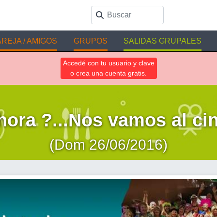
REJA / AMIGOS
GRUPOS
SALIDAS GRUPALES
Accedé con tu usuario y clave
o crea una cuenta gratis.
hora ?...Nos vamos al cin
(Dom 26/06/2016)