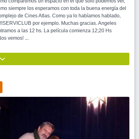
como compartimos un espacio en el que solo podemos ver,
 Como siempre los esperamos con toda la buena energía del
Complejo de Cines Atlas. Como ya lo habíamos hablado,
o!!!SERVICLUB por ejemplo. Muchas gracias. Angeles
ramos a las 12 hs. La película comienza 12;20 Hs
os vemos! ...