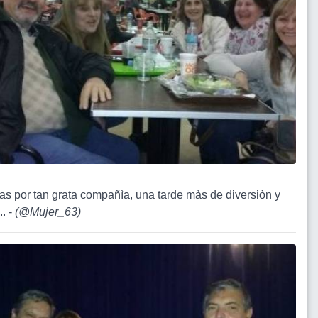
ias por tan grata compañìa, una tarde màs de diversiòn y
.. -
(
@Mujer_63
)