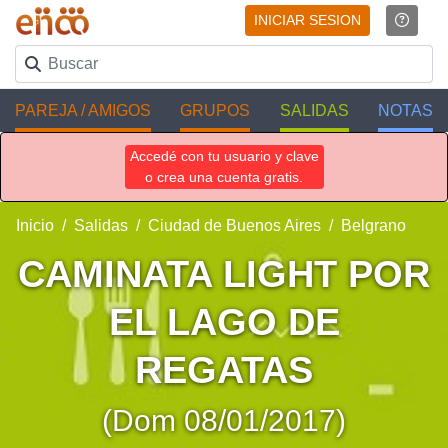
INICIAR SESION
PAREJA / AMIGOS
GRUPOS
SALIDAS
NOTAS
Accedé con tu usuario y clave
o crea una cuenta gratis.
Inicio
Salidas
Ciudad de Buenos Aires
Belgrano
CAMINATA LIGHT POR
EL LAGO DE
REGATAS
(Dom 08/01/2017)